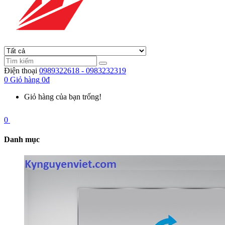
Điện thoại
0989322618 - 0983232319
0
Giỏ hàng
0đ
Giỏ hàng của bạn trống!
0
Danh mục