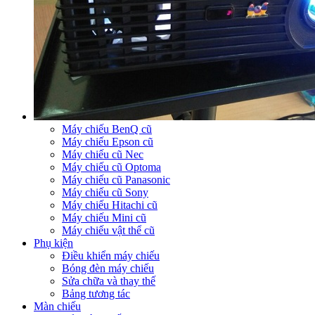
Máy chiếu BenQ cũ
Máy chiếu Epson cũ
Máy chiếu cũ Nec
Máy chiếu cũ Optoma
Máy chiếu cũ Panasonic
Máy chiếu cũ Sony
Máy chiếu Hitachi cũ
Máy chiếu Mini cũ
Máy chiếu vật thể cũ
Phụ kiện
Điều khiển máy chiếu
Bóng đèn máy chiếu
Sửa chữa và thay thế
Bảng tương tác
Màn chiếu