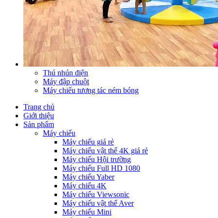
Thú nhún điện
Máy đập chuột
Máy chiếu tương tác ném bóng
Trang chủ
Giới thiệu
Sản phẩm
Máy chiếu
Máy chiếu giá rẻ
Máy chiếu vật thể 4K giá rẻ
Máy chiếu Hội trường
Máy chiếu Full HD 1080
Máy chiếu Yaber
Máy chiếu 4K
Máy chiếu Viewsonic
Máy chiếu vật thể Aver
Máy chiếu Mini