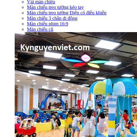
Vải màn chiếu
Màn chiếu treo tường kéo tay
Màn chiếu treo tường Điện có điều khiển
Màn chiếu 3 chân di động
Màn chiếu phim 16:9
Màn chiếu cũ