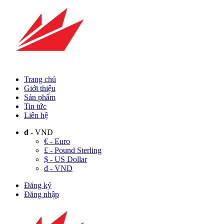
Trang chủ
Giới thiệu
Sản phẩm
Tin tức
Liên hệ
đ
- VND
€ - Euro
£ - Pound Sterling
$ - US Dollar
đ - VND
Đăng ký
Đăng nhập