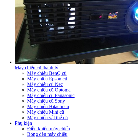
Máy chiếu cũ thanh lý
Máy chiếu BenQ cũ
Máy chiếu Epson cũ
Máy chiếu cũ Nec
Máy chiếu cũ Optoma
Máy chiếu cũ Panasonic
Máy chiếu cũ Sony
Máy chiếu Hitachi cũ
Máy chiếu Mini cũ
Máy chiếu vật thể cũ
Phụ kiện
Điều khiển máy chiếu
Bóng đèn máy chiếu