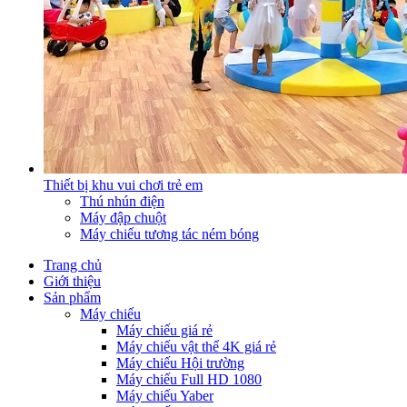
Thiết bị khu vui chơi trẻ em
Thú nhún điện
Máy đập chuột
Máy chiếu tương tác ném bóng
Trang chủ
Giới thiệu
Sản phẩm
Máy chiếu
Máy chiếu giá rẻ
Máy chiếu vật thể 4K giá rẻ
Máy chiếu Hội trường
Máy chiếu Full HD 1080
Máy chiếu Yaber