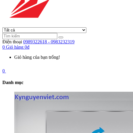
Điện thoại
0989322618 - 0983232319
0
Giỏ hàng
0đ
Giỏ hàng của bạn trống!
0
Danh mục