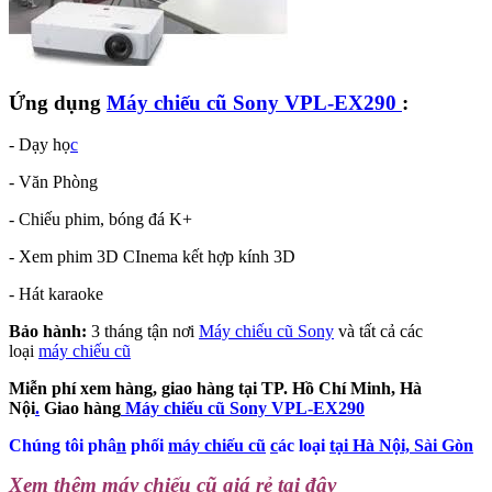
Ứng dụng
Máy chiếu cũ Sony VPL-EX290
:
- Dạy họ
c
- Văn Phòng
- Chiếu phim, bóng đá K
+
- Xem phim 3D CInema kết hợp kính 3D
- Hát karaoke
Bảo hành:
3 tháng tận nơi
Máy chiếu cũ Sony
và tất cả các
loại
máy chiếu cũ
Miễn phí xem hàng, giao hàng tại TP. Hồ Chí Minh, Hà
Nội
.
Giao hàng
Máy chiếu cũ Sony VPL-EX290
Chúng tôi phâ
n
phối
máy chiếu cũ
c
ác loại
tại Hà Nội, Sài Gòn
Xem thêm máy chiếu cũ giá rẻ tại đây