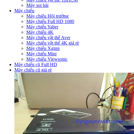
Máy soi bài
Máy chiếu
Máy chiếu Hội trường
Máy chiếu Full HD 1080
Máy chiếu Yaber
Máy chiếu 4K
Máy chiếu vật thể Aver
Máy chiếu vật thể 4K giá rẻ
Máy chiếu Xgimi
Máy chiếu Mini
Máy chiếu Viewsonic
Máy chiếu cũ Full HD
Máy chiếu cũ giá rẻ