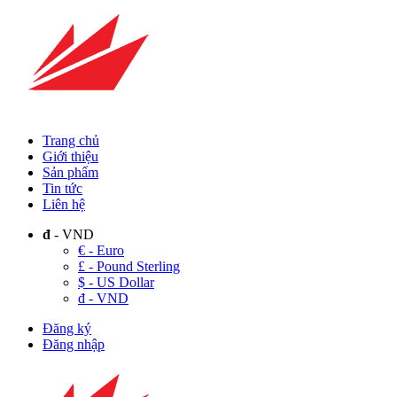
Trang chủ
Giới thiệu
Sản phẩm
Tin tức
Liên hệ
đ
- VND
€ - Euro
£ - Pound Sterling
$ - US Dollar
đ - VND
Đăng ký
Đăng nhập