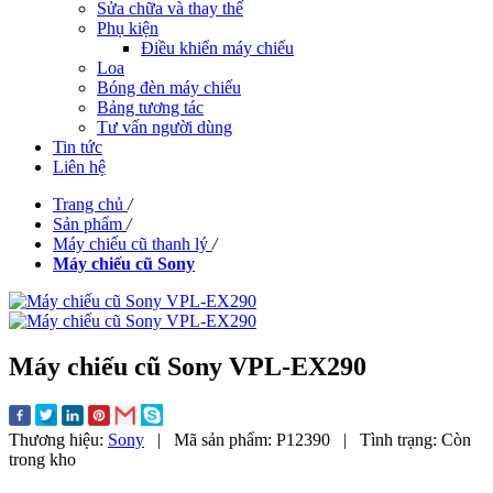
Sửa chữa và thay thế
Phụ kiện
Điều khiển máy chiếu
Loa
Bóng đèn máy chiếu
Bảng tương tác
Tư vấn người dùng
Tin tức
Liên hệ
Trang chủ
/
Sản phẩm
/
Máy chiếu cũ thanh lý
/
Máy chiếu cũ Sony
Máy chiếu cũ Sony VPL-EX290
Thương hiệu:
Sony
|
Mã sản phẩm:
P12390
|
Tình trạng:
Còn
trong kho