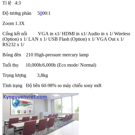
Tỉ lệ 4:3
Độ tương phản 5
0
00:1
Zoom 1.3X
Cổng kết nối VGA in x1/ HDMI in x1/ Audio in x 1/ Wireless
(Option) x 1/ LAN x 1/ USB Flash (Option) x 1/ VGA Out x 1/
RS232 x 1/
Bóng đèn 210 High-pressure mercury lamp
Tuổi thọ 10,000h/6,000h (Eco mode/ Normal)
Trọng lượng 3,8kg
Tình trạng Độ bền 60-98% so máy chiếu sony mới