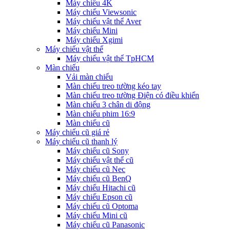
Máy chiếu 4K
Máy chiếu Viewsonic
Máy chiếu vật thể Aver
Máy chiếu Mini
Máy chiếu Xgimi
Máy chiếu vật thể
Máy chiếu vật thể TpHCM
Màn chiếu
Vải màn chiếu
Màn chiếu treo tường kéo tay
Màn chiếu treo tường Điện có điều khiển
Màn chiếu 3 chân di động
Màn chiếu phim 16:9
Màn chiếu cũ
Máy chiếu cũ giá rẻ
Máy chiếu cũ thanh lý
Máy chiếu cũ Sony
Máy chiếu vật thể cũ
Máy chiếu cũ Nec
Máy chiếu cũ BenQ
Máy chiếu Hitachi cũ
Máy chiếu Epson cũ
Máy chiếu cũ Optoma
Máy chiếu Mini cũ
Máy chiếu cũ Panasonic