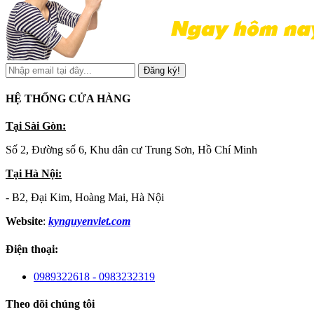
Đăng ký!
HỆ THỐNG CỬA HÀNG
Tại Sài Gòn:
Số 2, Đường số 6, Khu dân cư Trung Sơn, Hồ Chí Minh
Tại Hà Nội:
- B2, Đại Kim, Hoàng Mai, Hà Nội
Website
:
kynguyenviet.com
Điện thoại:
0989322618 - 0983232319
Theo dõi chúng tôi