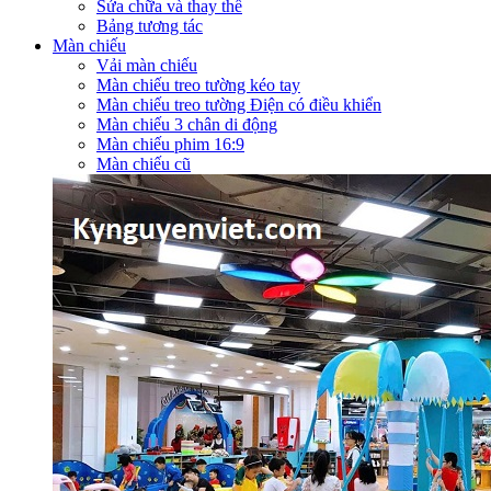
Sửa chữa và thay thế
Bảng tương tác
Màn chiếu
Vải màn chiếu
Màn chiếu treo tường kéo tay
Màn chiếu treo tường Điện có điều khiển
Màn chiếu 3 chân di động
Màn chiếu phim 16:9
Màn chiếu cũ