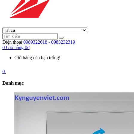
Điện thoại
0989322618 - 0983232319
0
Giỏ hàng
0đ
Giỏ hàng của bạn trống!
0
Danh mục