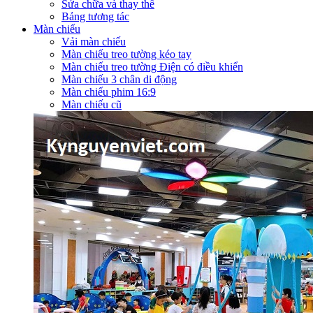
Sửa chữa và thay thế
Bảng tương tác
Màn chiếu
Vải màn chiếu
Màn chiếu treo tường kéo tay
Màn chiếu treo tường Điện có điều khiển
Màn chiếu 3 chân di động
Màn chiếu phim 16:9
Màn chiếu cũ