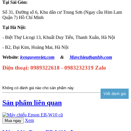
Tại Sài Gòn:
Số 31, Đường số 6, Khu dân cư Trung Sơn (Ngay cầu Him Lam
Quận 7) Hồ Chí Minh
Tại Hà Nội:
- Biệt Thự Licogi 13, Khuất Duy Tiến, Thanh Xuân, Hà Nội
- B2, Đại Kim, Hoàng Mai, Hà Nội
Website
:
kynguyenviet.com
&
Maychieuthanhly.com
Điện thoại: 0989322618 - 0983232319 Zalo
Không có đánh giá nào cho sản phẩm này.
Sản phẩm liên quan
Xem
Mua ngay