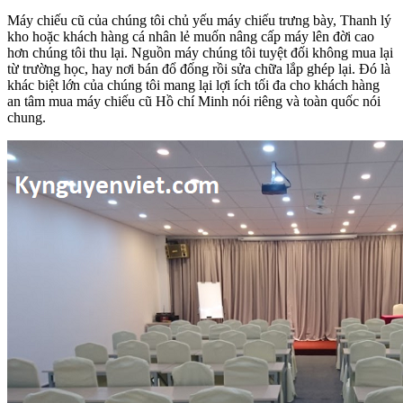
Máy chiếu cũ của chúng tôi chủ yếu máy chiếu trưng bày, Thanh lý
kho hoặc khách hàng cá nhân lẻ muốn nâng cấp máy lên đời cao
hơn chúng tôi thu lại. Nguồn máy chúng tôi tuyệt đối không mua lại
từ trường học, hay nơi bán đổ đống rồi sửa chữa lắp ghép lại. Đó là
khác biệt lớn của chúng tôi mang lại lợi ích tối đa cho khách hàng
an tâm mua máy chiếu cũ Hồ chí Minh nói riêng và toàn quốc nói
chung.