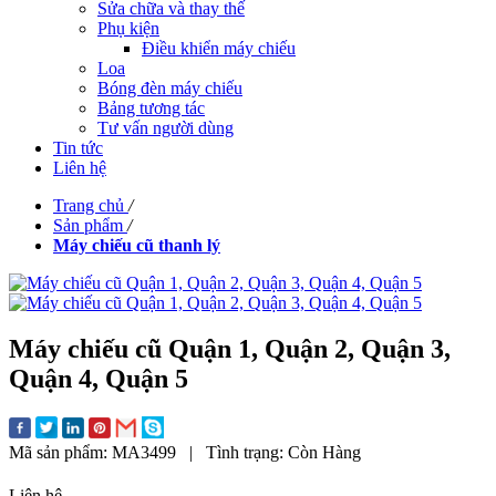
Sửa chữa và thay thế
Phụ kiện
Điều khiển máy chiếu
Loa
Bóng đèn máy chiếu
Bảng tương tác
Tư vấn người dùng
Tin tức
Liên hệ
Trang chủ
/
Sản phẩm
/
Máy chiếu cũ thanh lý
Máy chiếu cũ Quận 1, Quận 2, Quận 3,
Quận 4, Quận 5
Mã sản phẩm:
MA3499
|
Tình trạng:
Còn Hàng
Liên hệ