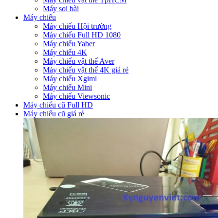
Máy soi bài
Máy chiếu
Máy chiếu Hội trường
Máy chiếu Full HD 1080
Máy chiếu Yaber
Máy chiếu 4K
Máy chiếu vật thể Aver
Máy chiếu vật thể 4K giá rẻ
Máy chiếu Xgimi
Máy chiếu Mini
Máy chiếu Viewsonic
Máy chiếu cũ Full HD
Máy chiếu cũ giá rẻ