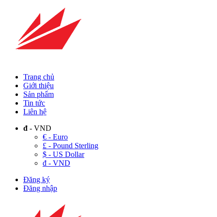
Trang chủ
Giới thiệu
Sản phẩm
Tin tức
Liên hệ
đ
- VND
€ - Euro
£ - Pound Sterling
$ - US Dollar
đ - VND
Đăng ký
Đăng nhập