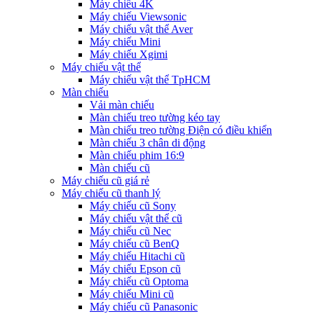
Máy chiếu 4K
Máy chiếu Viewsonic
Máy chiếu vật thể Aver
Máy chiếu Mini
Máy chiếu Xgimi
Máy chiếu vật thể
Máy chiếu vật thể TpHCM
Màn chiếu
Vải màn chiếu
Màn chiếu treo tường kéo tay
Màn chiếu treo tường Điện có điều khiển
Màn chiếu 3 chân di động
Màn chiếu phim 16:9
Màn chiếu cũ
Máy chiếu cũ giá rẻ
Máy chiếu cũ thanh lý
Máy chiếu cũ Sony
Máy chiếu vật thể cũ
Máy chiếu cũ Nec
Máy chiếu cũ BenQ
Máy chiếu Hitachi cũ
Máy chiếu Epson cũ
Máy chiếu cũ Optoma
Máy chiếu Mini cũ
Máy chiếu cũ Panasonic