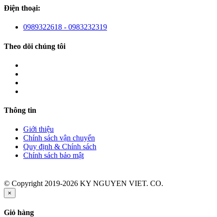
Điện thoại:
0989322618 - 0983232319
Theo dõi chúng tôi
Thông tin
Giới thiệu
Chính sách vận chuyển
Quy định & Chính sách
Chính sách bảo mật
© Copyright 2019-2026 KY NGUYEN VIET. CO.
×
Giỏ hàng