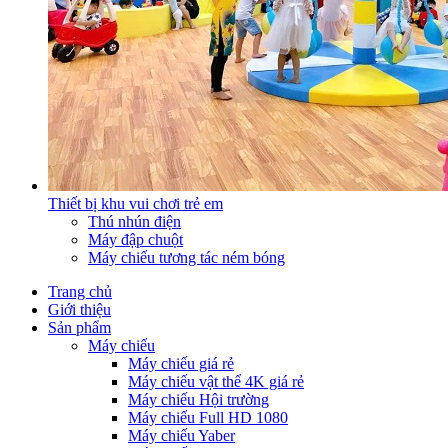
Thiết bị khu vui chơi trẻ em
Thú nhún điện
Máy đập chuột
Máy chiếu tương tác ném bóng
Trang chủ
Giới thiệu
Sản phẩm
Máy chiếu
Máy chiếu giá rẻ
Máy chiếu vật thể 4K giá rẻ
Máy chiếu Hội trường
Máy chiếu Full HD 1080
Máy chiếu Yaber