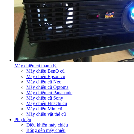
Máy chiếu cũ thanh lý
Máy chiếu BenQ cũ
Máy chiếu Epson cũ
Máy chiếu cũ Nec
Máy chiếu cũ Optoma
Máy chiếu cũ Panasonic
Máy chiếu cũ Sony
Máy chiếu Hitachi cũ
Máy chiếu Mini cũ
Máy chiếu vật thể cũ
Phụ kiện
Điều khiển máy chiếu
Bóng đèn máy chiếu