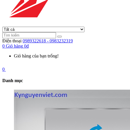
Điện thoại
0989322618 - 0983232319
0
Giỏ hàng
0đ
Giỏ hàng của bạn trống!
0
Danh mục