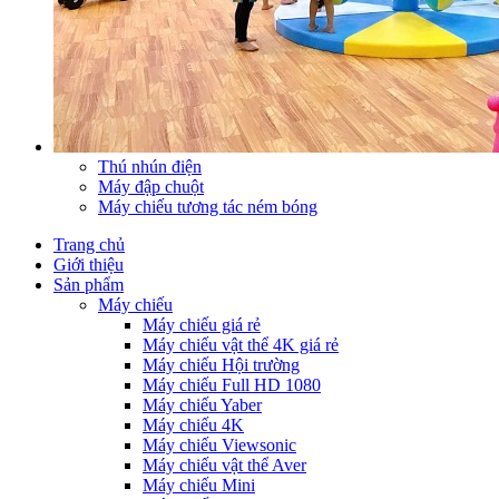
Thú nhún điện
Máy đập chuột
Máy chiếu tương tác ném bóng
Trang chủ
Giới thiệu
Sản phẩm
Máy chiếu
Máy chiếu giá rẻ
Máy chiếu vật thể 4K giá rẻ
Máy chiếu Hội trường
Máy chiếu Full HD 1080
Máy chiếu Yaber
Máy chiếu 4K
Máy chiếu Viewsonic
Máy chiếu vật thể Aver
Máy chiếu Mini