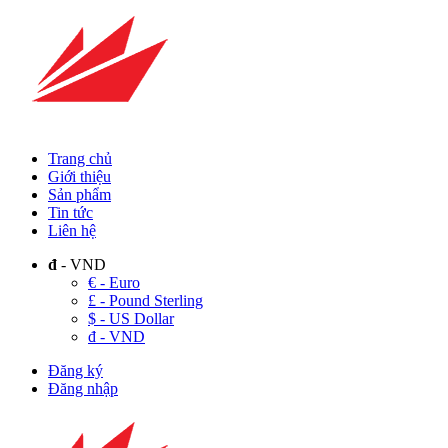
Trang chủ
Giới thiệu
Sản phẩm
Tin tức
Liên hệ
đ
- VND
€ - Euro
£ - Pound Sterling
$ - US Dollar
đ - VND
Đăng ký
Đăng nhập