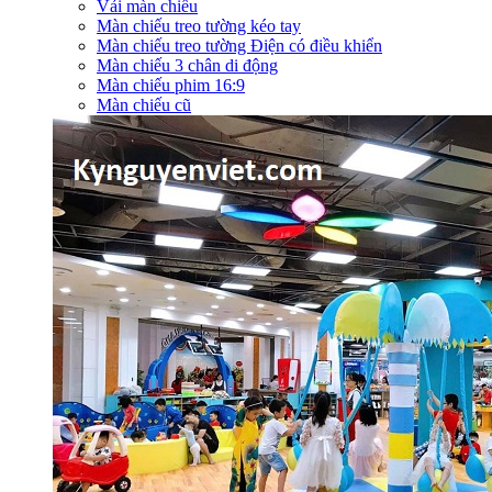
Vải màn chiếu
Màn chiếu treo tường kéo tay
Màn chiếu treo tường Điện có điều khiển
Màn chiếu 3 chân di động
Màn chiếu phim 16:9
Màn chiếu cũ