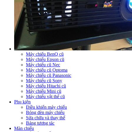
Máy chiếu BenQ cũ
Máy chiếu Epson cũ
Máy chiếu cũ Nec
Máy chiếu cũ Optoma
Máy chiếu cũ Panasonic
Máy chiếu cũ Sony
Máy chiếu Hitachi cũ
Máy chiếu Mini cũ
Máy chiếu vật thể cũ
Phụ kiện
Điều khiển máy chiếu
Bóng đèn máy chiếu
Sửa chữa và thay thế
Bảng tương tác
Màn chiếu