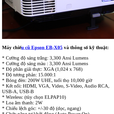
Máy chiế
u cũ Epson EB-X05
và thông số kỹ thuật:
* Cường độ sáng trắng: 3,300 Ansi Lumens
* Cường độ sáng màu : 3,300 Ansi Lumens
* Độ phân giải thực: XGA (1,024 x 768)
* Độ tương phản: 15.000:1
* Bóng đèn: 200W UHE, tuổi thọ 10,000 giờ
* Kết nối: HDMI, VGA, Video, S-Video, Audio RCA,
USB-A, USB-B
* Wireless: (tùy chọn ELPAP10)
* Loa âm thanh: 2W
* Chiếu lệch góc: +/-30 độ (dọc, ngang)
* Chức năng tự khởi động (Auto Power On)