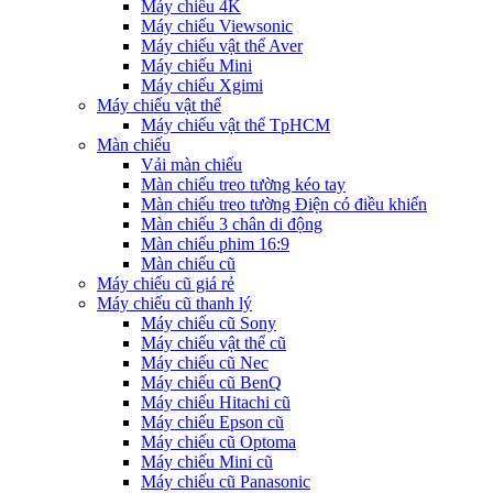
Máy chiếu 4K
Máy chiếu Viewsonic
Máy chiếu vật thể Aver
Máy chiếu Mini
Máy chiếu Xgimi
Máy chiếu vật thể
Máy chiếu vật thể TpHCM
Màn chiếu
Vải màn chiếu
Màn chiếu treo tường kéo tay
Màn chiếu treo tường Điện có điều khiển
Màn chiếu 3 chân di động
Màn chiếu phim 16:9
Màn chiếu cũ
Máy chiếu cũ giá rẻ
Máy chiếu cũ thanh lý
Máy chiếu cũ Sony
Máy chiếu vật thể cũ
Máy chiếu cũ Nec
Máy chiếu cũ BenQ
Máy chiếu Hitachi cũ
Máy chiếu Epson cũ
Máy chiếu cũ Optoma
Máy chiếu Mini cũ
Máy chiếu cũ Panasonic