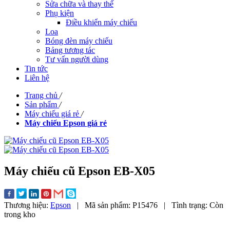
Sửa chữa và thay thế
Phụ kiện
Điều khiển máy chiếu
Loa
Bóng đèn máy chiếu
Bảng tương tác
Tư vấn người dùng
Tin tức
Liên hệ
Trang chủ
/
Sản phẩm
/
Máy chiếu giá rẻ
/
Máy chiếu Epson giá rẻ
Máy chiếu cũ Epson EB-X05
Thương hiệu:
Epson
|
Mã sản phẩm:
P15476
|
Tình trạng:
Còn
trong kho