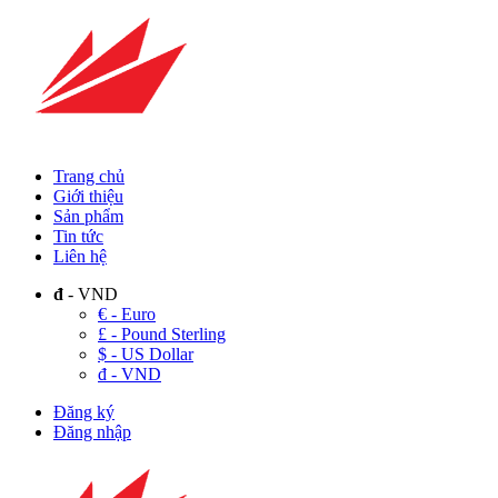
Trang chủ
Giới thiệu
Sản phẩm
Tin tức
Liên hệ
đ
- VND
€ - Euro
£ - Pound Sterling
$ - US Dollar
đ - VND
Đăng ký
Đăng nhập