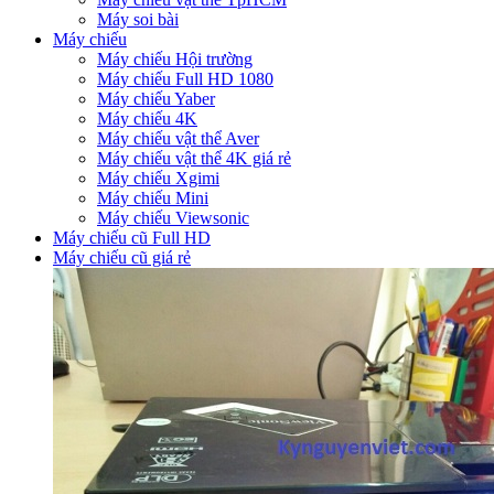
Máy soi bài
Máy chiếu
Máy chiếu Hội trường
Máy chiếu Full HD 1080
Máy chiếu Yaber
Máy chiếu 4K
Máy chiếu vật thể Aver
Máy chiếu vật thể 4K giá rẻ
Máy chiếu Xgimi
Máy chiếu Mini
Máy chiếu Viewsonic
Máy chiếu cũ Full HD
Máy chiếu cũ giá rẻ