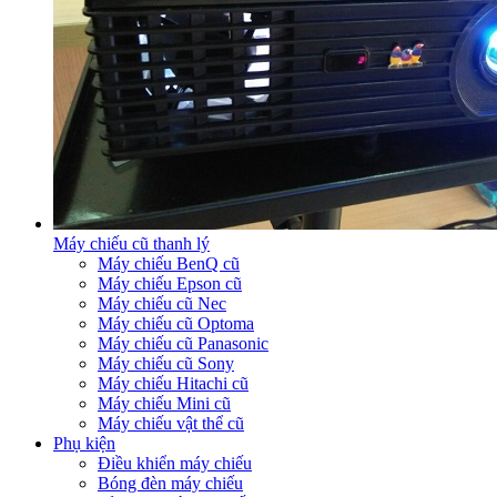
Máy chiếu cũ thanh lý
Máy chiếu BenQ cũ
Máy chiếu Epson cũ
Máy chiếu cũ Nec
Máy chiếu cũ Optoma
Máy chiếu cũ Panasonic
Máy chiếu cũ Sony
Máy chiếu Hitachi cũ
Máy chiếu Mini cũ
Máy chiếu vật thể cũ
Phụ kiện
Điều khiển máy chiếu
Bóng đèn máy chiếu