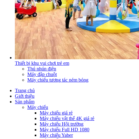
Thiết bị khu vui chơi trẻ em
Thú nhún điện
Máy đập chuột
Máy chiếu tương tác ném bóng
Trang chủ
Giới thiệu
Sản phẩm
Máy chiếu
Máy chiếu giá rẻ
Máy chiếu vật thể 4K giá rẻ
Máy chiếu Hội trường
Máy chiếu Full HD 1080
Máy chiếu Yaber