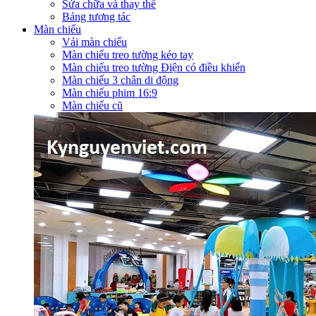
Sửa chữa và thay thế
Bảng tương tác
Màn chiếu
Vải màn chiếu
Màn chiếu treo tường kéo tay
Màn chiếu treo tường Điện có điều khiển
Màn chiếu 3 chân di động
Màn chiếu phim 16:9
Màn chiếu cũ