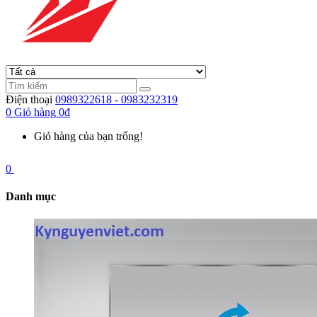
Điện thoại
0989322618 - 0983232319
0
Giỏ hàng
0đ
Giỏ hàng của bạn trống!
0
Danh mục