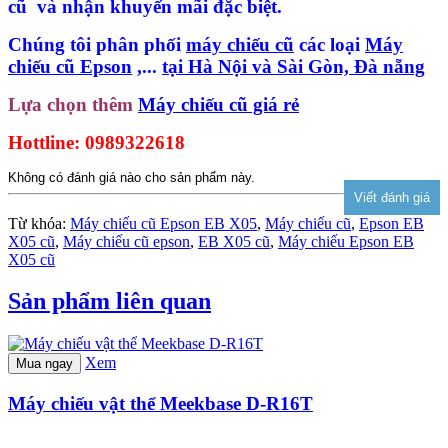
cũ và nhận khuyến mãi đặc biệt.
Chúng tôi phân phối
máy chiếu cũ
các loại
Máy
chiếu cũ Epson
,...
tại Hà Nội và Sài Gòn, Đà nẵng
Lựa chọn thêm
Máy chiếu cũ giá rẻ
Hottline: 0989322618
Không có đánh giá nào cho sản phẩm này.
Từ khóa:
Máy chiếu cũ Epson EB X05
,
Máy chiếu cũ
,
Epson EB
X05 cũ
,
Máy chiếu cũ epson
,
EB X05 cũ
,
Máy chiếu Epson EB
X05 cũ
Sản phẩm liên quan
Xem
Mua ngay
Máy chiếu vật thể Meekbase D-R16T