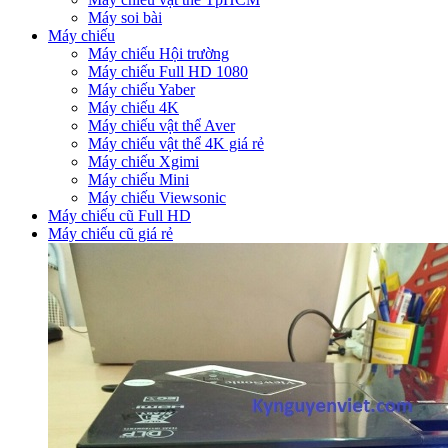
Máy soi bài
Máy chiếu
Máy chiếu Hội trường
Máy chiếu Full HD 1080
Máy chiếu Yaber
Máy chiếu 4K
Máy chiếu vật thể Aver
Máy chiếu vật thể 4K giá rẻ
Máy chiếu Xgimi
Máy chiếu Mini
Máy chiếu Viewsonic
Máy chiếu cũ Full HD
Máy chiếu cũ giá rẻ