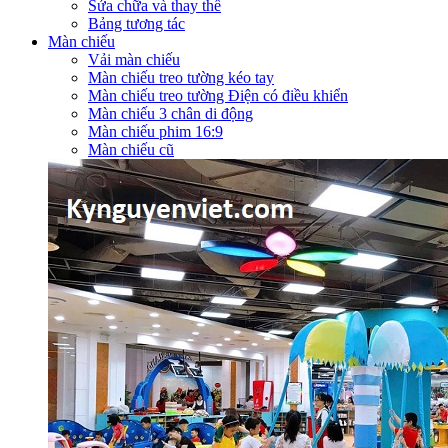
Sửa chữa và thay thế
Bảng tương tác
Màn chiếu
Vải màn chiếu
Màn chiếu treo tường kéo tay
Màn chiếu treo tường Điện có điều khiển
Màn chiếu 3 chân di động
Màn chiếu phim 16:9
Màn chiếu cũ