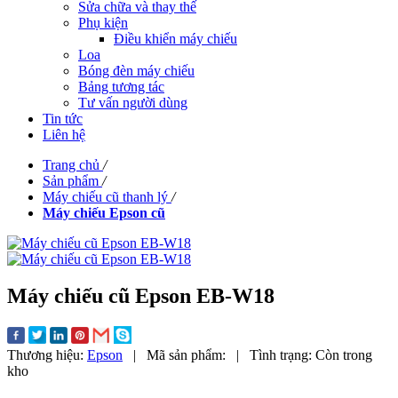
Sửa chữa và thay thế
Phụ kiện
Điều khiển máy chiếu
Loa
Bóng đèn máy chiếu
Bảng tương tác
Tư vấn người dùng
Tin tức
Liên hệ
Trang chủ
/
Sản phẩm
/
Máy chiếu cũ thanh lý
/
Máy chiếu Epson cũ
Máy chiếu cũ Epson EB-W18
Thương hiệu:
Epson
|
Mã sản phẩm:
|
Tình trạng:
Còn trong
kho