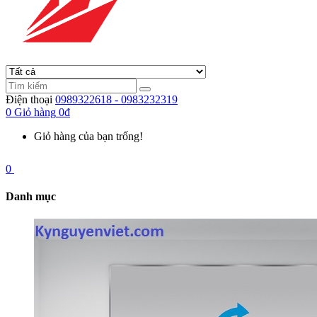
Điện thoại
0989322618 - 0983232319
0
Giỏ hàng
0đ
Giỏ hàng của bạn trống!
0
Danh mục