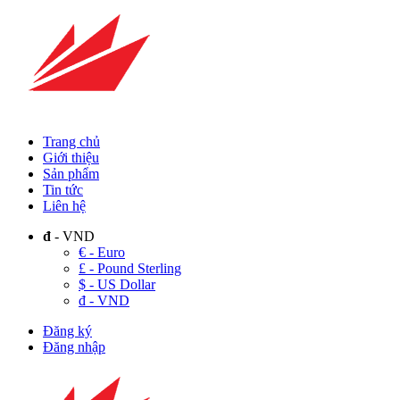
Trang chủ
Giới thiệu
Sản phẩm
Tin tức
Liên hệ
đ
- VND
€ - Euro
£ - Pound Sterling
$ - US Dollar
đ - VND
Đăng ký
Đăng nhập