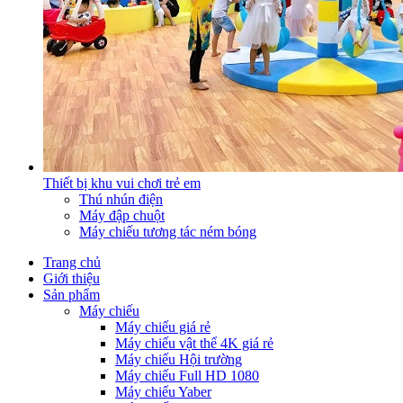
Thiết bị khu vui chơi trẻ em
Thú nhún điện
Máy đập chuột
Máy chiếu tương tác ném bóng
Trang chủ
Giới thiệu
Sản phẩm
Máy chiếu
Máy chiếu giá rẻ
Máy chiếu vật thể 4K giá rẻ
Máy chiếu Hội trường
Máy chiếu Full HD 1080
Máy chiếu Yaber