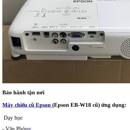
Bảo hành tận nơi
Máy chiếu cũ Epson
(Epson EB-W18 cũ) ứng dụng:
Dạy học
- Văn Phòn
g