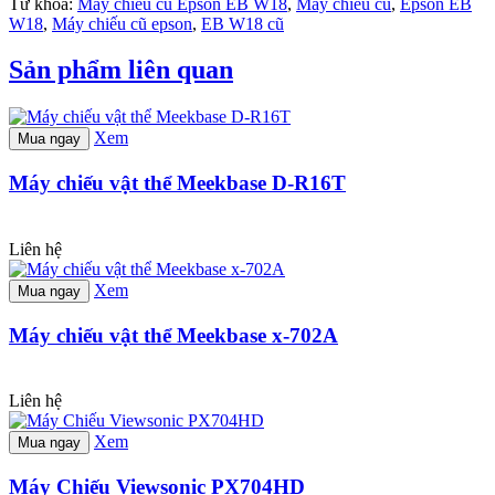
Từ khóa:
Máy chiếu cũ Epson EB W18
,
Máy chiếu cũ
,
Epson EB
W18
,
Máy chiếu cũ epson
,
EB W18 cũ
Sản phẩm liên quan
Xem
Mua ngay
Máy chiếu vật thể Meekbase D-R16T
Liên hệ
Xem
Mua ngay
Máy chiếu vật thể Meekbase x-702A
Liên hệ
Xem
Mua ngay
Máy Chiếu Viewsonic PX704HD