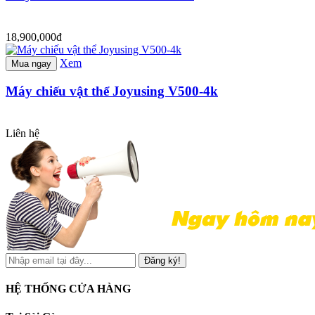
18,900,000đ
Xem
Mua ngay
Máy chiếu vật thể Joyusing V500-4k
Liên hệ
Đăng ký!
HỆ THỐNG CỬA HÀNG