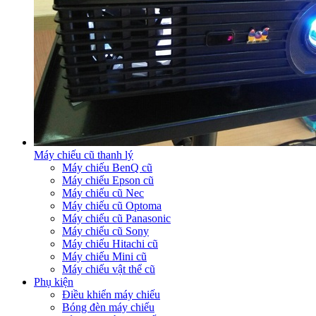
Máy chiếu cũ thanh lý
Máy chiếu BenQ cũ
Máy chiếu Epson cũ
Máy chiếu cũ Nec
Máy chiếu cũ Optoma
Máy chiếu cũ Panasonic
Máy chiếu cũ Sony
Máy chiếu Hitachi cũ
Máy chiếu Mini cũ
Máy chiếu vật thể cũ
Phụ kiện
Điều khiển máy chiếu
Bóng đèn máy chiếu