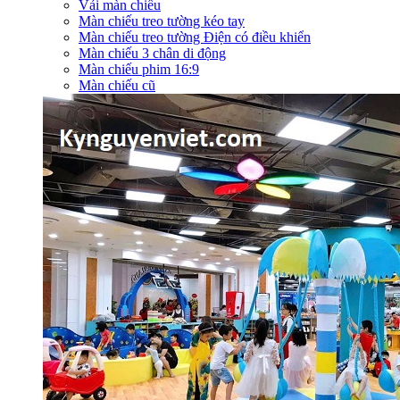
Vải màn chiếu
Màn chiếu treo tường kéo tay
Màn chiếu treo tường Điện có điều khiển
Màn chiếu 3 chân di động
Màn chiếu phim 16:9
Màn chiếu cũ