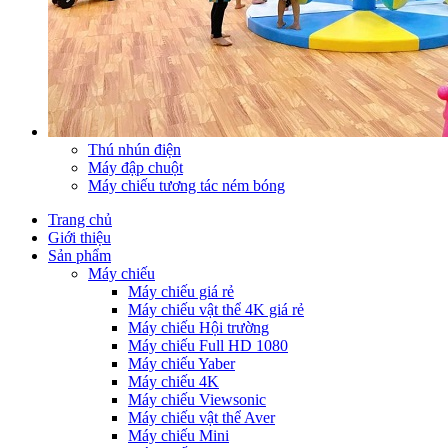
Thú nhún điện
Máy đập chuột
Máy chiếu tương tác ném bóng
Trang chủ
Giới thiệu
Sản phẩm
Máy chiếu
Máy chiếu giá rẻ
Máy chiếu vật thể 4K giá rẻ
Máy chiếu Hội trường
Máy chiếu Full HD 1080
Máy chiếu Yaber
Máy chiếu 4K
Máy chiếu Viewsonic
Máy chiếu vật thể Aver
Máy chiếu Mini