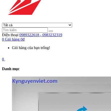
Điện thoại
0989322618 - 0983232319
0
Giỏ hàng
0đ
Giỏ hàng của bạn trống!
0
Danh mục