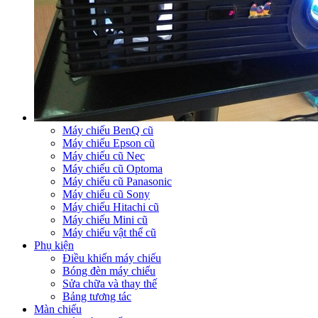
Máy chiếu BenQ cũ
Máy chiếu Epson cũ
Máy chiếu cũ Nec
Máy chiếu cũ Optoma
Máy chiếu cũ Panasonic
Máy chiếu cũ Sony
Máy chiếu Hitachi cũ
Máy chiếu Mini cũ
Máy chiếu vật thể cũ
Phụ kiện
Điều khiển máy chiếu
Bóng đèn máy chiếu
Sửa chữa và thay thế
Bảng tương tác
Màn chiếu