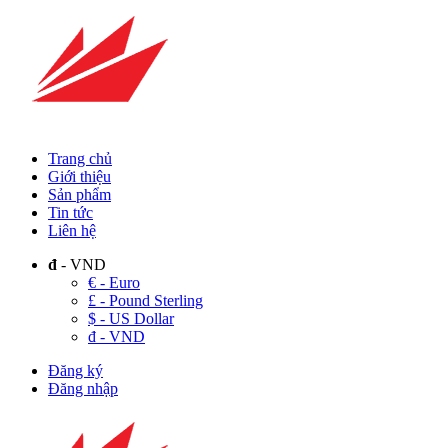
Trang chủ
Giới thiệu
Sản phẩm
Tin tức
Liên hệ
đ
- VND
€ - Euro
£ - Pound Sterling
$ - US Dollar
đ - VND
Đăng ký
Đăng nhập