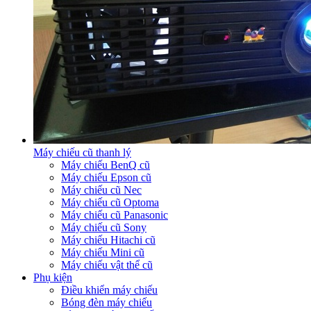
Máy chiếu cũ thanh lý
Máy chiếu BenQ cũ
Máy chiếu Epson cũ
Máy chiếu cũ Nec
Máy chiếu cũ Optoma
Máy chiếu cũ Panasonic
Máy chiếu cũ Sony
Máy chiếu Hitachi cũ
Máy chiếu Mini cũ
Máy chiếu vật thể cũ
Phụ kiện
Điều khiển máy chiếu
Bóng đèn máy chiếu