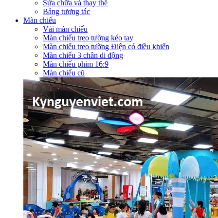
Sửa chữa và thay thế
Bảng tương tác
Màn chiếu
Vải màn chiếu
Màn chiếu treo tường kéo tay
Màn chiếu treo tường Điện có điều khiển
Màn chiếu 3 chân di động
Màn chiếu phim 16:9
Màn chiếu cũ