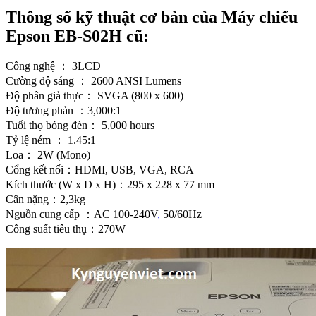
Thông số kỹ thuật cơ bản của Máy chiếu
Epson EB-S02H cũ:
Công nghệ ： 3LCD
Cường độ sáng ： 2600 ANSI Lumens
Độ phân giả thực： SVGA (800 x 600)
Độ tương phản ：3,000:1
Tuổi thọ bóng đèn： 5,000 hours
Tỷ lệ ném ： 1.45:1
Loa： 2W (Mono)
Cổng kết nối：HDMI, USB, VGA, RCA
Kích thước (W x D x H)：295 x 228 x 77 mm
Cân nặng：2,3kg
Nguồn cung cấp ：AC 100-240V
,
50/60Hz
Công suất tiêu thụ：270W