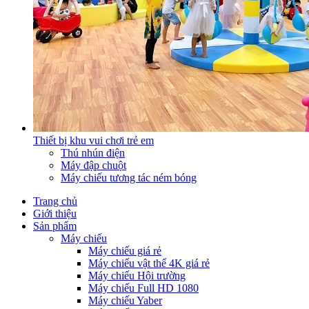
Thiết bị khu vui chơi trẻ em
Thú nhún điện
Máy đập chuột
Máy chiếu tương tác ném bóng
Trang chủ
Giới thiệu
Sản phẩm
Máy chiếu
Máy chiếu giá rẻ
Máy chiếu vật thể 4K giá rẻ
Máy chiếu Hội trường
Máy chiếu Full HD 1080
Máy chiếu Yaber