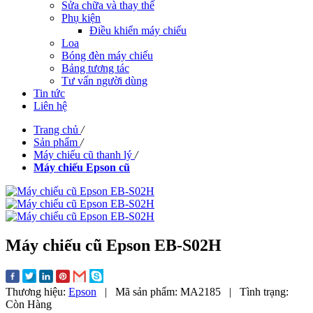
Sửa chữa và thay thế
Phụ kiện
Điều khiển máy chiếu
Loa
Bóng đèn máy chiếu
Bảng tương tác
Tư vấn người dùng
Tin tức
Liên hệ
Trang chủ
/
Sản phẩm
/
Máy chiếu cũ thanh lý
/
Máy chiếu Epson cũ
Máy chiếu cũ Epson EB-S02H
Thương hiệu:
Epson
|
Mã sản phẩm:
MA2185
|
Tình trạng:
Còn Hàng