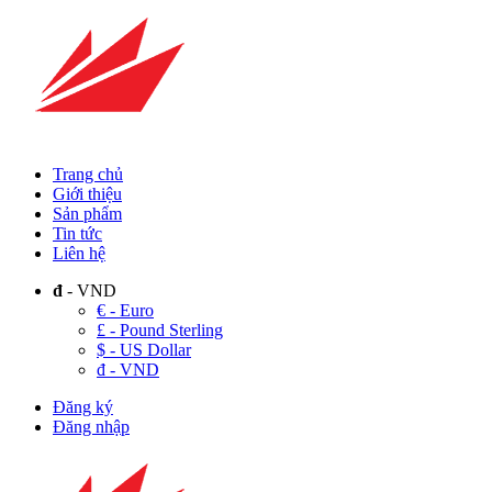
Trang chủ
Giới thiệu
Sản phẩm
Tin tức
Liên hệ
đ
- VND
€ - Euro
£ - Pound Sterling
$ - US Dollar
đ - VND
Đăng ký
Đăng nhập