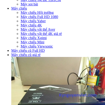
Máy soi bài
Máy chiếu
Máy chiếu Hội trường
Máy chiếu Full HD 1080
Máy chiếu Yaber
Máy chiếu 4K
Máy chiếu vật thể Aver
Máy chiếu vật thể 4K giá rẻ
Máy chiếu Xgimi
Máy chiếu Mini
Máy chiếu Viewsonic
Máy chiếu cũ Full HD
Máy chiếu cũ giá rẻ