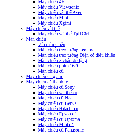
Máy chiếu 4K
Máy chiếu Viewsonic
Máy chiếu vật thể Aver
Máy chiếu Mini
Máy chiếu Xgimi
Máy chiếu vật thể
Máy chiếu vật thể TpHCM
Màn chiếu
Vải màn chiếu
Màn chiếu treo tường kéo tay
Màn chiếu treo tường Điện có điều khiển
Màn chiếu 3 chân di động
Màn chiếu phim 16:9
Màn chiếu cũ
Máy chiếu cũ giá rẻ
Máy chiếu cũ thanh lý
Máy chiếu cũ Sony
Máy chiếu vật thể cũ
Máy chiếu cũ Nec
Máy chiếu cũ BenQ
Máy chiếu Hitachi cũ
Máy chiếu Epson cũ
Máy chiếu cũ Optoma
Máy chiếu Mini cũ
Máy chiếu cũ Panasonic