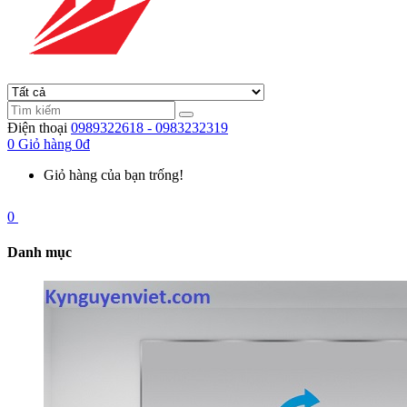
Điện thoại
0989322618 - 0983232319
0
Giỏ hàng
0đ
Giỏ hàng của bạn trống!
0
Danh mục