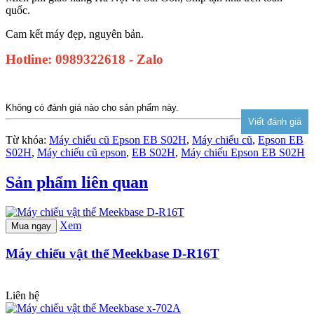
quốc.
Cam kết máy đẹp, nguyên bản.
Hotline: 0989322618 - Zalo
Không có đánh giá nào cho sản phẩm này.
Từ khóa:
Máy chiếu cũ Epson EB S02H
,
Máy chiếu cũ
,
Epson EB
S02H
,
Máy chiếu cũ epson
,
EB S02H
,
Máy chiếu Epson EB S02H
Sản phẩm liên quan
Xem
Mua ngay
Máy chiếu vật thể Meekbase D-R16T
Liên hệ