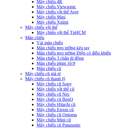
Máy chiếu 4K
Máy chiếu Viewsonic
Máy chiếu vật thể Aver
Máy chiếu Mini
Máy chiếu Xgimi
Máy chiếu vật thể
Máy chiếu vật thể TpHCM
Màn chiếu
Vải màn chiếu
Màn chiếu treo tường kéo tay
Màn chiếu treo tường Điện có điều khiển
Màn chiếu 3 chân di động
Màn chiếu phim 16:9
Màn chiếu cũ
Máy chiếu cũ giá rẻ
Máy chiếu cũ thanh lý
Máy chiếu cũ Sony
Máy chiếu vật thể cũ
Máy chiếu cũ Nec
Máy chiếu cũ BenQ
Máy chiếu Hitachi cũ
Máy chiếu Epson cũ
Máy chiếu cũ Optoma
Máy chiếu Mini cũ
Máy chiếu cũ Panasonic