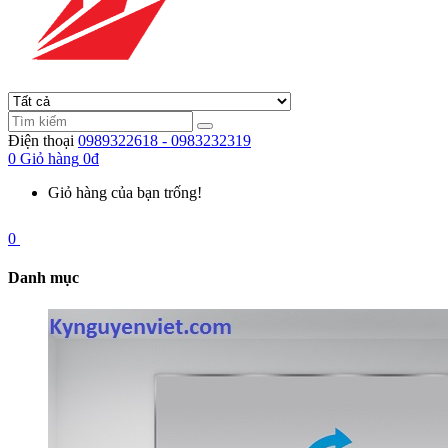
Điện thoại
0989322618 - 0983232319
0
Giỏ hàng
0đ
Giỏ hàng của bạn trống!
0
Danh mục