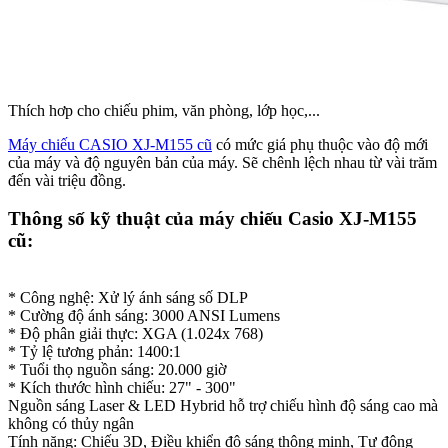
Thích hơp cho chiếu phim, văn phòng, lớp học,...
Máy chiếu CASIO XJ-M155 cũ
có mức giá phụ thuộc vào độ mới
của máy và độ nguyên bản của máy. Sẽ chênh lệch nhau từ vài trăm
đến vài triệu đồng.
Thông số kỹ thuật của máy chiếu Casio XJ-M155
cũ:
* Công nghệ: Xử lý ánh sáng số DLP
* Cường độ ánh sáng: 3000 ANSI Lumens
* Độ phân giải thực: XGA (1.024x 768)
* Tỷ lệ tương phản: 1400:1
* Tuổi thọ nguồn sáng: 20.000 giờ
* Kích thước hình chiếu: 27" - 300"
Nguồn sáng Laser & LED Hybrid hỗ trợ chiếu hình độ sáng cao mà
không có thủy ngân
Tính năng: Chiếu 3D, Điều khiển độ sáng thông minh, Tự động