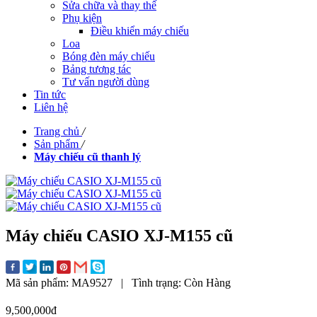
Sửa chữa và thay thế
Phụ kiện
Điều khiển máy chiếu
Loa
Bóng đèn máy chiếu
Bảng tương tác
Tư vấn người dùng
Tin tức
Liên hệ
Trang chủ
/
Sản phẩm
/
Máy chiếu cũ thanh lý
Máy chiếu CASIO XJ-M155 cũ
Mã sản phẩm:
MA9527
|
Tình trạng:
Còn Hàng
9,500,000đ