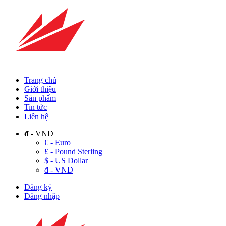
Trang chủ
Giới thiệu
Sản phẩm
Tin tức
Liên hệ
đ
- VND
€ - Euro
£ - Pound Sterling
$ - US Dollar
đ - VND
Đăng ký
Đăng nhập