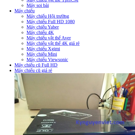
Máy soi bài
Máy chiếu
Máy chiếu Hội trường
Máy chiếu Full HD 1080
Máy chiếu Yaber
Máy chiếu 4K
Máy chiếu vật thể Aver
Máy chiếu vật thể 4K giá rẻ
Máy chiếu Xgimi
Máy chiếu Mini
Máy chiếu Viewsonic
Máy chiếu cũ Full HD
Máy chiếu cũ giá rẻ