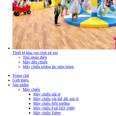
Thiết bị khu vui chơi trẻ em
Thú nhún điện
Máy đập chuột
Máy chiếu tương tác ném bóng
Trang chủ
Giới thiệu
Sản phẩm
Máy chiếu
Máy chiếu giá rẻ
Máy chiếu vật thể 4K giá rẻ
Máy chiếu Hội trường
Máy chiếu Full HD 1080
Máy chiếu Yaber