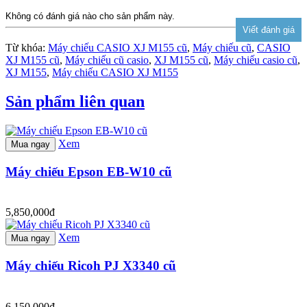
Không có đánh giá nào cho sản phẩm này.
Từ khóa:
Máy chiếu CASIO XJ M155 cũ
,
Máy chiếu cũ
,
CASIO
XJ M155 cũ
,
Máy chiếu cũ casio
,
XJ M155 cũ
,
Máy chiếu casio cũ
,
XJ M155
,
Máy chiếu CASIO XJ M155
Sản phẩm liên quan
Xem
Mua ngay
Máy chiếu Epson EB-W10 cũ
5,850,000đ
Xem
Mua ngay
Máy chiếu Ricoh PJ X3340 cũ
6,150,000đ