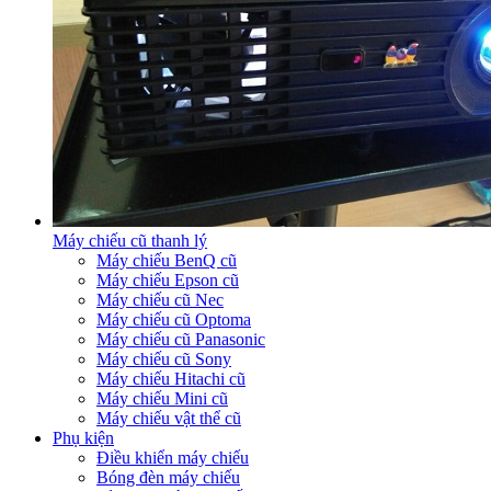
Máy chiếu cũ thanh lý
Máy chiếu BenQ cũ
Máy chiếu Epson cũ
Máy chiếu cũ Nec
Máy chiếu cũ Optoma
Máy chiếu cũ Panasonic
Máy chiếu cũ Sony
Máy chiếu Hitachi cũ
Máy chiếu Mini cũ
Máy chiếu vật thể cũ
Phụ kiện
Điều khiển máy chiếu
Bóng đèn máy chiếu