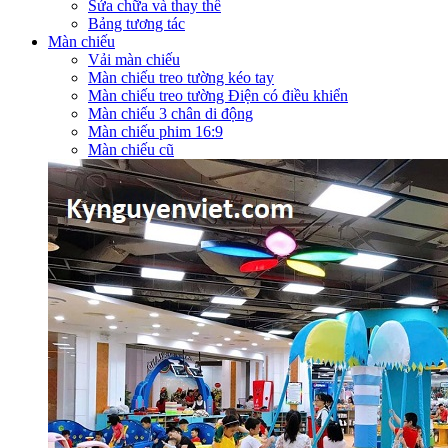
Sửa chữa và thay thế
Bảng tương tác
Màn chiếu
Vải màn chiếu
Màn chiếu treo tường kéo tay
Màn chiếu treo tường Điện có điều khiển
Màn chiếu 3 chân di động
Màn chiếu phim 16:9
Màn chiếu cũ