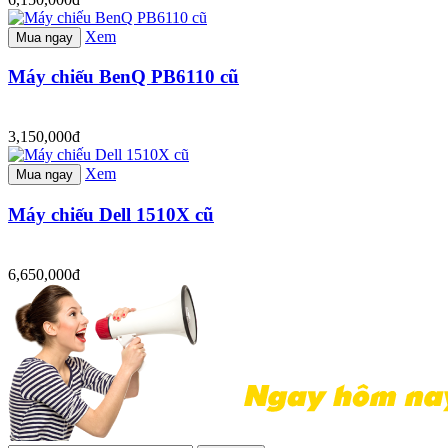
Xem
Mua ngay
Máy chiếu BenQ PB6110 cũ
3,150,000đ
Xem
Mua ngay
Máy chiếu Dell 1510X cũ
6,650,000đ