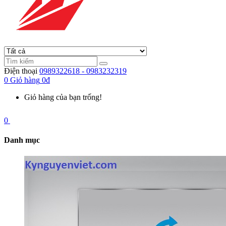
Điện thoại
0989322618 - 0983232319
0
Giỏ hàng
0đ
Giỏ hàng của bạn trống!
0
Danh mục