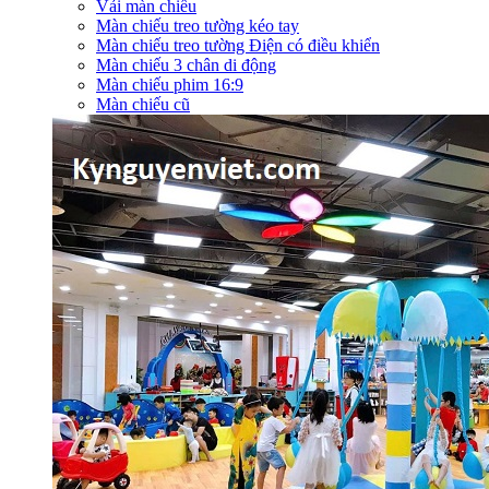
Vải màn chiếu
Màn chiếu treo tường kéo tay
Màn chiếu treo tường Điện có điều khiển
Màn chiếu 3 chân di động
Màn chiếu phim 16:9
Màn chiếu cũ