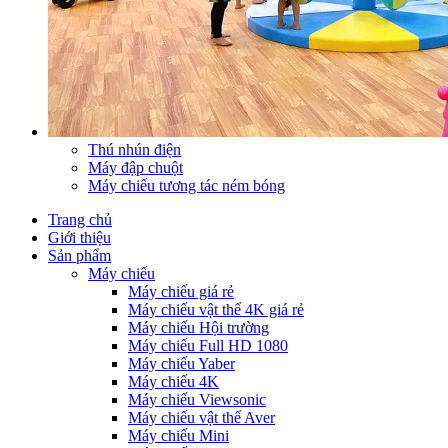
Thú nhún điện
Máy đập chuột
Máy chiếu tương tác ném bóng
Trang chủ
Giới thiệu
Sản phẩm
Máy chiếu
Máy chiếu giá rẻ
Máy chiếu vật thể 4K giá rẻ
Máy chiếu Hội trường
Máy chiếu Full HD 1080
Máy chiếu Yaber
Máy chiếu 4K
Máy chiếu Viewsonic
Máy chiếu vật thể Aver
Máy chiếu Mini