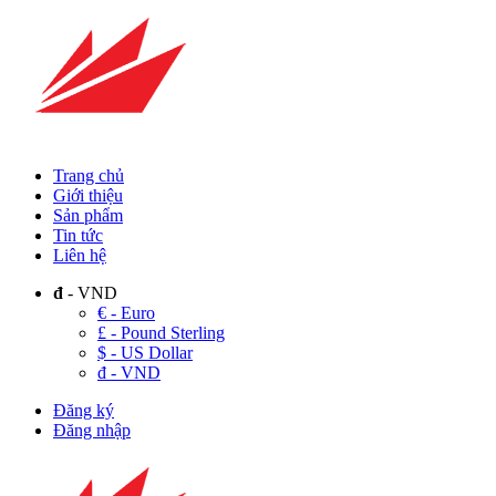
Trang chủ
Giới thiệu
Sản phẩm
Tin tức
Liên hệ
đ
- VND
€ - Euro
£ - Pound Sterling
$ - US Dollar
đ - VND
Đăng ký
Đăng nhập