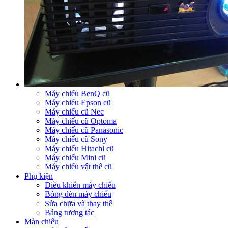
Máy chiếu BenQ cũ
Máy chiếu Epson cũ
Máy chiếu cũ Nec
Máy chiếu cũ Optoma
Máy chiếu cũ Panasonic
Máy chiếu cũ Sony
Máy chiếu Hitachi cũ
Máy chiếu Mini cũ
Máy chiếu vật thể cũ
Phụ kiện
Điều khiển máy chiếu
Bóng đèn máy chiếu
Sửa chữa và thay thế
Bảng tương tác
Màn chiếu