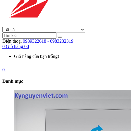
Điện thoại
0989322618 - 0983232319
0
Giỏ hàng
0đ
Giỏ hàng của bạn trống!
0
Danh mục