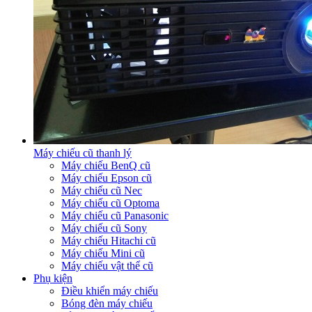
Máy chiếu cũ thanh lý
Máy chiếu BenQ cũ
Máy chiếu Epson cũ
Máy chiếu cũ Nec
Máy chiếu cũ Optoma
Máy chiếu cũ Panasonic
Máy chiếu cũ Sony
Máy chiếu Hitachi cũ
Máy chiếu Mini cũ
Máy chiếu vật thể cũ
Phụ kiện
Điều khiển máy chiếu
Bóng đèn máy chiếu