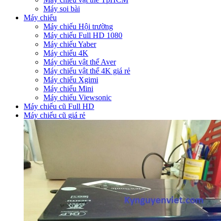
Máy soi bài
Máy chiếu
Máy chiếu Hội trường
Máy chiếu Full HD 1080
Máy chiếu Yaber
Máy chiếu 4K
Máy chiếu vật thể Aver
Máy chiếu vật thể 4K giá rẻ
Máy chiếu Xgimi
Máy chiếu Mini
Máy chiếu Viewsonic
Máy chiếu cũ Full HD
Máy chiếu cũ giá rẻ