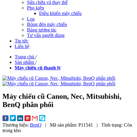
Sửa chữa và thay thế
Phụ kiện
Điều khiển máy chiếu
Loa
Bóng đèn máy chiếu
Bảng tương tác
Tư vấn người dùng
Tin tức
Liên hệ
Trang chủ
/
Sản phẩm
/
Máy chiếu cũ thanh lý
Máy chiếu cũ Canon, Nec, Mitsubishi,
BenQ phân phối
Thương hiệu:
BenQ
|
Mã sản phẩm:
P11541
|
Tình trạng:
Còn
trong kho