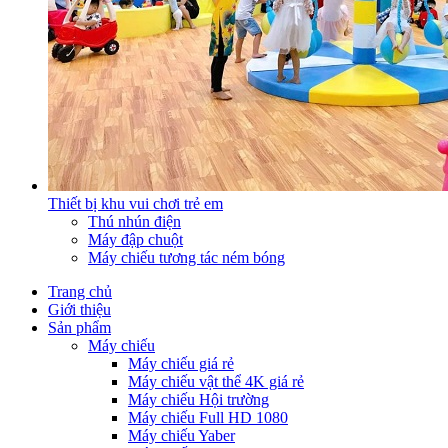
Thiết bị khu vui chơi trẻ em
Thú nhún điện
Máy đập chuột
Máy chiếu tương tác ném bóng
Trang chủ
Giới thiệu
Sản phẩm
Máy chiếu
Máy chiếu giá rẻ
Máy chiếu vật thể 4K giá rẻ
Máy chiếu Hội trường
Máy chiếu Full HD 1080
Máy chiếu Yaber