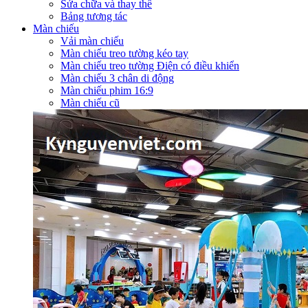
Sửa chữa và thay thế
Bảng tương tác
Màn chiếu
Vải màn chiếu
Màn chiếu treo tường kéo tay
Màn chiếu treo tường Điện có điều khiển
Màn chiếu 3 chân di động
Màn chiếu phim 16:9
Màn chiếu cũ