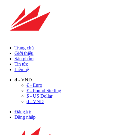
Trang chủ
Giới thiệu
Sản phẩm
Tin tức
Liên hệ
đ
- VND
€ - Euro
£ - Pound Sterling
$ - US Dollar
đ - VND
Đăng ký
Đăng nhập