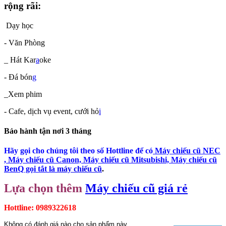
rộng rãi:
Dạy học
- Văn Phòng
_ Hát Kar
a
oke
- Đá bón
g
_Xem phim
- Cafe, dịch vụ event, cưới hỏ
i
Bảo hành tận nơi 3 tháng
Hãy gọi cho chúng tôi theo số Hottline để có
Máy chiếu cũ NEC
, Máy chiếu cũ Canon, Máy chiếu cũ Mitsubishi, Máy chiếu cũ
BenQ gọi tắt là
máy chiếu c
ũ
.
Lựa chọn thêm
Máy chiếu cũ giá rẻ
Hottline: 0989322618
Không có đánh giá nào cho sản phẩm này.