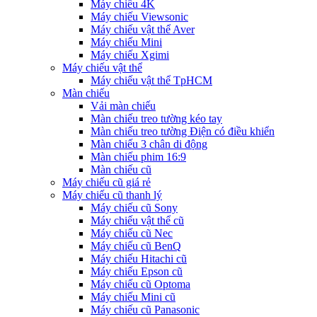
Máy chiếu 4K
Máy chiếu Viewsonic
Máy chiếu vật thể Aver
Máy chiếu Mini
Máy chiếu Xgimi
Máy chiếu vật thể
Máy chiếu vật thể TpHCM
Màn chiếu
Vải màn chiếu
Màn chiếu treo tường kéo tay
Màn chiếu treo tường Điện có điều khiển
Màn chiếu 3 chân di động
Màn chiếu phim 16:9
Màn chiếu cũ
Máy chiếu cũ giá rẻ
Máy chiếu cũ thanh lý
Máy chiếu cũ Sony
Máy chiếu vật thể cũ
Máy chiếu cũ Nec
Máy chiếu cũ BenQ
Máy chiếu Hitachi cũ
Máy chiếu Epson cũ
Máy chiếu cũ Optoma
Máy chiếu Mini cũ
Máy chiếu cũ Panasonic