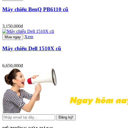
Máy chiếu BenQ PB6110 cũ
3,150,000đ
Xem
Mua ngay
Máy chiếu Dell 1510X cũ
6,650,000đ
Đăng ký!