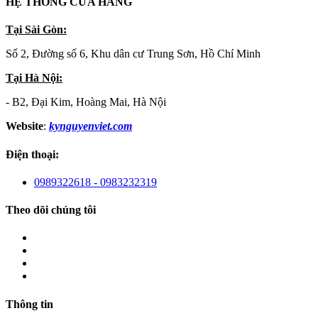
HỆ THỐNG CỬA HÀNG
Tại Sài Gòn:
Số 2, Đường số 6, Khu dân cư Trung Sơn, Hồ Chí Minh
Tại Hà Nội:
- B2, Đại Kim, Hoàng Mai, Hà Nội
Website
:
kynguyenviet.com
Điện thoại:
0989322618 - 0983232319
Theo dõi chúng tôi
Thông tin