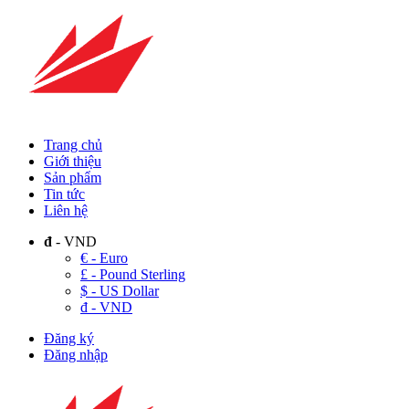
Trang chủ
Giới thiệu
Sản phẩm
Tin tức
Liên hệ
đ
- VND
€ - Euro
£ - Pound Sterling
$ - US Dollar
đ - VND
Đăng ký
Đăng nhập