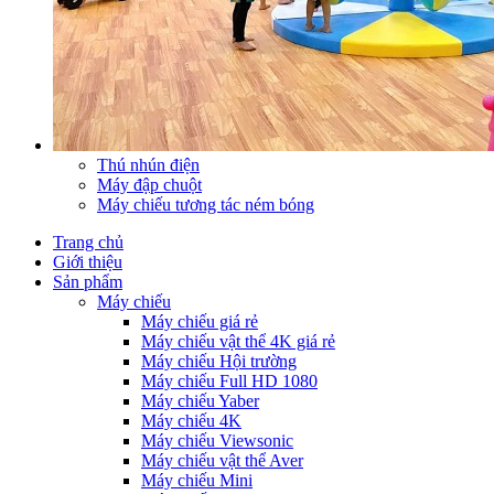
Thú nhún điện
Máy đập chuột
Máy chiếu tương tác ném bóng
Trang chủ
Giới thiệu
Sản phẩm
Máy chiếu
Máy chiếu giá rẻ
Máy chiếu vật thể 4K giá rẻ
Máy chiếu Hội trường
Máy chiếu Full HD 1080
Máy chiếu Yaber
Máy chiếu 4K
Máy chiếu Viewsonic
Máy chiếu vật thể Aver
Máy chiếu Mini