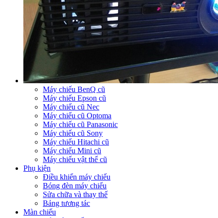
Máy chiếu BenQ cũ
Máy chiếu Epson cũ
Máy chiếu cũ Nec
Máy chiếu cũ Optoma
Máy chiếu cũ Panasonic
Máy chiếu cũ Sony
Máy chiếu Hitachi cũ
Máy chiếu Mini cũ
Máy chiếu vật thể cũ
Phụ kiện
Điều khiển máy chiếu
Bóng đèn máy chiếu
Sửa chữa và thay thế
Bảng tương tác
Màn chiếu