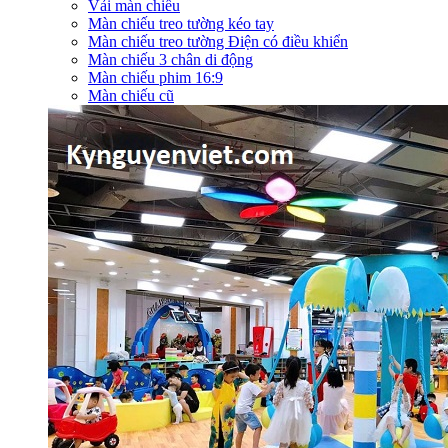
Vải màn chiếu
Màn chiếu treo tường kéo tay
Màn chiếu treo tường Điện có điều khiển
Màn chiếu 3 chân di động
Màn chiếu phim 16:9
Màn chiếu cũ