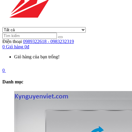
Điện thoại
0989322618 - 0983232319
0
Giỏ hàng
0đ
Giỏ hàng của bạn trống!
0
Danh mục