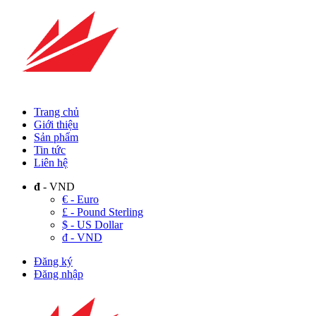
Trang chủ
Giới thiệu
Sản phẩm
Tin tức
Liên hệ
đ
- VND
€ - Euro
£ - Pound Sterling
$ - US Dollar
đ - VND
Đăng ký
Đăng nhập