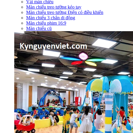
Vải màn chiếu
Màn chiếu treo tường kéo tay
Màn chiếu treo tường Điện có điều khiển
Màn chiếu 3 chân di động
Màn chiếu phim 16:9
Màn chiếu cũ