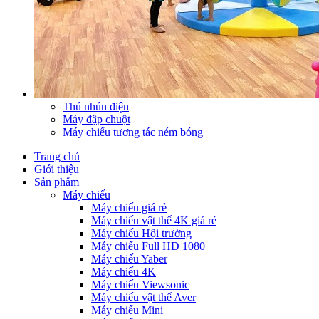
Thú nhún điện
Máy đập chuột
Máy chiếu tương tác ném bóng
Trang chủ
Giới thiệu
Sản phẩm
Máy chiếu
Máy chiếu giá rẻ
Máy chiếu vật thể 4K giá rẻ
Máy chiếu Hội trường
Máy chiếu Full HD 1080
Máy chiếu Yaber
Máy chiếu 4K
Máy chiếu Viewsonic
Máy chiếu vật thể Aver
Máy chiếu Mini