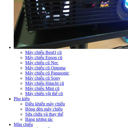
Máy chiếu BenQ cũ
Máy chiếu Epson cũ
Máy chiếu cũ Nec
Máy chiếu cũ Optoma
Máy chiếu cũ Panasonic
Máy chiếu cũ Sony
Máy chiếu Hitachi cũ
Máy chiếu Mini cũ
Máy chiếu vật thể cũ
Phụ kiện
Điều khiển máy chiếu
Bóng đèn máy chiếu
Sửa chữa và thay thế
Bảng tương tác
Màn chiếu