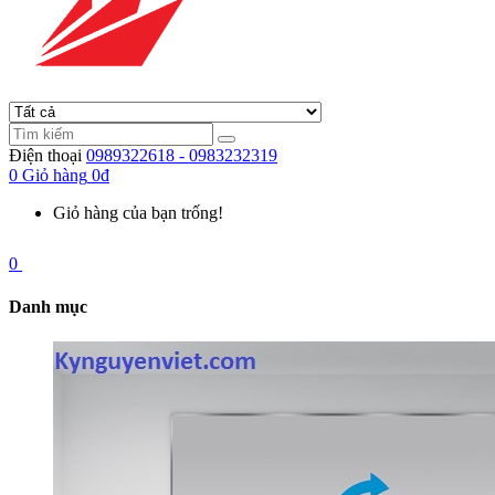
Điện thoại
0989322618 - 0983232319
0
Giỏ hàng
0đ
Giỏ hàng của bạn trống!
0
Danh mục