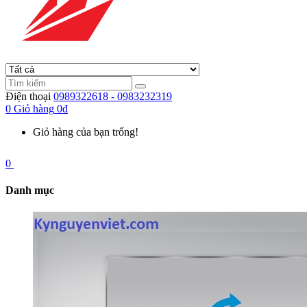
Điện thoại
0989322618 - 0983232319
0
Giỏ hàng
0đ
Giỏ hàng của bạn trống!
0
Danh mục