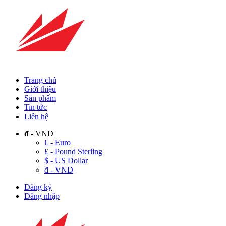
Trang chủ
Giới thiệu
Sản phẩm
Tin tức
Liên hệ
đ
- VND
€ - Euro
£ - Pound Sterling
$ - US Dollar
đ - VND
Đăng ký
Đăng nhập