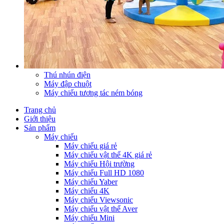
Thú nhún điện
Máy đập chuột
Máy chiếu tương tác ném bóng
Trang chủ
Giới thiệu
Sản phẩm
Máy chiếu
Máy chiếu giá rẻ
Máy chiếu vật thể 4K giá rẻ
Máy chiếu Hội trường
Máy chiếu Full HD 1080
Máy chiếu Yaber
Máy chiếu 4K
Máy chiếu Viewsonic
Máy chiếu vật thể Aver
Máy chiếu Mini