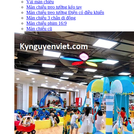
Vải màn chiếu
Màn chiếu treo tường kéo tay
Màn chiếu treo tường Điện có điều khiển
Màn chiếu 3 chân di động
Màn chiếu phim 16:9
Màn chiếu cũ