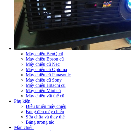
Máy chiếu BenQ cũ
Máy chiếu Epson cũ
Máy chiếu cũ Nec
Máy chiếu cũ Optoma
Máy chiếu cũ Panasonic
Máy chiếu cũ Sony
Máy chiếu Hitachi cũ
Máy chiếu Mini cũ
Máy chiếu vật thể cũ
Phụ kiện
Điều khiển máy chiếu
Bóng đèn máy chiếu
Sửa chữa và thay thế
Bảng tương tác
Màn chiếu