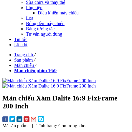
Sửa chữa và thay thế
Phụ kiện
Điều khiển máy chiếu
Loa
Bóng đèn máy chiếu
Bảng tương tác
Tư vấn người dùng
Tin tức
Liên hệ
Trang chủ
/
Sản phẩm
/
Màn chiếu
/
Màn chiếu phim 16:9
Màn chiếu Xám Dalite 16:9 FixFrame
200 Inch
Mã sản phẩm:
|
Tình trạng:
Còn trong kho