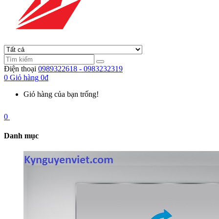
Điện thoại
0989322618 - 0983232319
0
Giỏ hàng
0đ
Giỏ hàng của bạn trống!
0
Danh mục