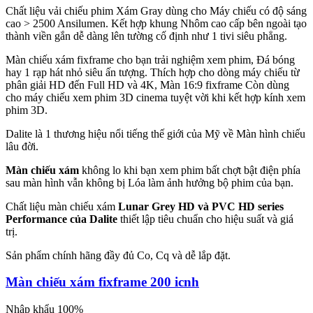
Chất liệu vải chiếu phim Xám Gray dùng cho Máy chiếu có độ sáng
cao > 2500 Ansilumen. Kết hợp khung Nhôm cao cấp bên ngoài tạo
thành viền gắn dễ dàng lên tường cố định như 1 tivi siêu phẳng.
Màn chiếu xám fixframe cho bạn trải nghiệm xem phim, Đá bóng
hay 1 rạp hát nhỏ siêu ấn tượng. Thích hợp cho dòng máy chiếu từ
phân giải HD đến Full HD và 4K, Màn 16:9 fixframe Còn dùng
cho máy chiếu xem phim 3D cinema tuyệt vời khi kết hợp kính xem
phim 3D.
Dalite là 1 thương hiệu nổi tiếng thế giới của Mỹ về Màn hình chiếu
lâu đời.
Màn chiếu xám
không lo khi bạn xem phim bất chợt bật điện phía
sau màn hình vẫn không bị Lóa làm ảnh hưởng bộ phim của bạn.
Chất liệu màn chiếu xám
Lunar Grey HD và PVC HD series
Performance của Dalite
thiết lập tiêu chuẩn cho hiệu suất và giá
trị.
Sản phẩm chính hãng đầy đủ Co, Cq và dễ lắp đặt.
Màn chiếu xám fixframe 200 icnh
Nhập khẩu 100%