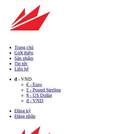
Trang chủ
Giới thiệu
Sản phẩm
Tin tức
Liên hệ
đ
- VND
€ - Euro
£ - Pound Sterling
$ - US Dollar
đ - VND
Đăng ký
Đăng nhập