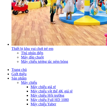
Thiết bị khu vui chơi trẻ em
Thú nhún điện
Máy đập chuột
Máy chiếu tương tác ném bóng
Trang chủ
Giới thiệu
Sản phẩm
Máy chiếu
Máy chiếu giá rẻ
Máy chiếu vật thể 4K giá rẻ
Máy chiếu Hội trường
Máy chiếu Full HD 1080
Máy chiếu Yaber