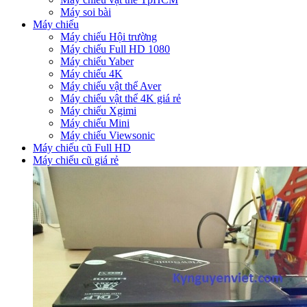
Máy soi bài
Máy chiếu
Máy chiếu Hội trường
Máy chiếu Full HD 1080
Máy chiếu Yaber
Máy chiếu 4K
Máy chiếu vật thể Aver
Máy chiếu vật thể 4K giá rẻ
Máy chiếu Xgimi
Máy chiếu Mini
Máy chiếu Viewsonic
Máy chiếu cũ Full HD
Máy chiếu cũ giá rẻ