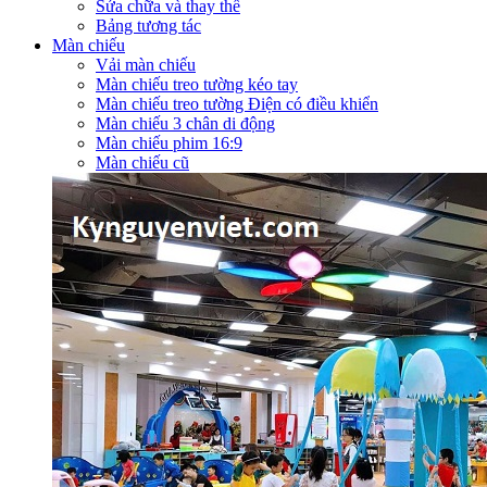
Sửa chữa và thay thế
Bảng tương tác
Màn chiếu
Vải màn chiếu
Màn chiếu treo tường kéo tay
Màn chiếu treo tường Điện có điều khiển
Màn chiếu 3 chân di động
Màn chiếu phim 16:9
Màn chiếu cũ