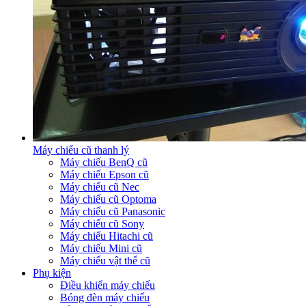
Máy chiếu cũ thanh lý
Máy chiếu BenQ cũ
Máy chiếu Epson cũ
Máy chiếu cũ Nec
Máy chiếu cũ Optoma
Máy chiếu cũ Panasonic
Máy chiếu cũ Sony
Máy chiếu Hitachi cũ
Máy chiếu Mini cũ
Máy chiếu vật thể cũ
Phụ kiện
Điều khiển máy chiếu
Bóng đèn máy chiếu