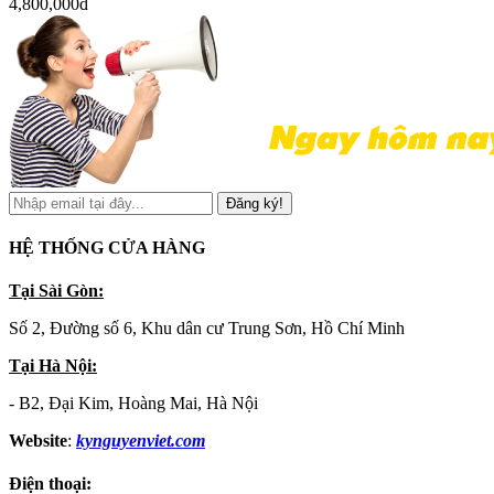
4,800,000đ
Đăng ký!
HỆ THỐNG CỬA HÀNG
Tại Sài Gòn:
Số 2, Đường số 6, Khu dân cư Trung Sơn, Hồ Chí Minh
Tại Hà Nội:
- B2, Đại Kim, Hoàng Mai, Hà Nội
Website
:
kynguyenviet.com
Điện thoại: