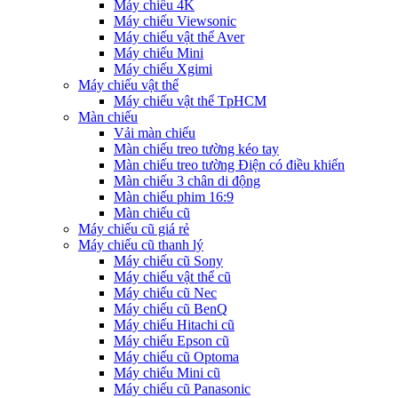
Máy chiếu 4K
Máy chiếu Viewsonic
Máy chiếu vật thể Aver
Máy chiếu Mini
Máy chiếu Xgimi
Máy chiếu vật thể
Máy chiếu vật thể TpHCM
Màn chiếu
Vải màn chiếu
Màn chiếu treo tường kéo tay
Màn chiếu treo tường Điện có điều khiển
Màn chiếu 3 chân di động
Màn chiếu phim 16:9
Màn chiếu cũ
Máy chiếu cũ giá rẻ
Máy chiếu cũ thanh lý
Máy chiếu cũ Sony
Máy chiếu vật thể cũ
Máy chiếu cũ Nec
Máy chiếu cũ BenQ
Máy chiếu Hitachi cũ
Máy chiếu Epson cũ
Máy chiếu cũ Optoma
Máy chiếu Mini cũ
Máy chiếu cũ Panasonic