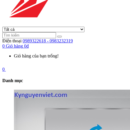
Điện thoại
0989322618 - 0983232319
0
Giỏ hàng
0đ
Giỏ hàng của bạn trống!
0
Danh mục