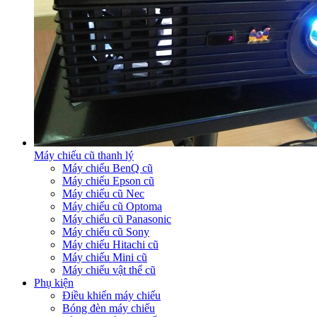
Máy chiếu cũ thanh lý
Máy chiếu BenQ cũ
Máy chiếu Epson cũ
Máy chiếu cũ Nec
Máy chiếu cũ Optoma
Máy chiếu cũ Panasonic
Máy chiếu cũ Sony
Máy chiếu Hitachi cũ
Máy chiếu Mini cũ
Máy chiếu vật thể cũ
Phụ kiện
Điều khiển máy chiếu
Bóng đèn máy chiếu