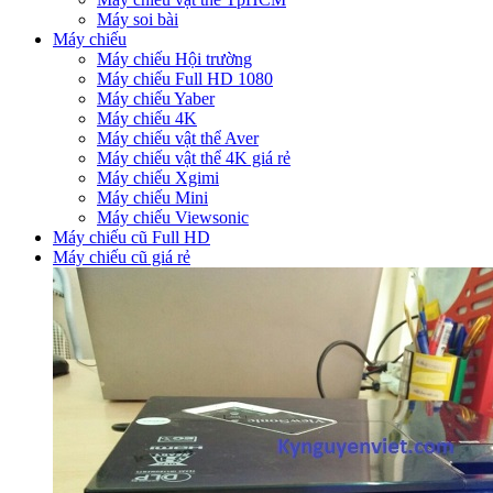
Máy soi bài
Máy chiếu
Máy chiếu Hội trường
Máy chiếu Full HD 1080
Máy chiếu Yaber
Máy chiếu 4K
Máy chiếu vật thể Aver
Máy chiếu vật thể 4K giá rẻ
Máy chiếu Xgimi
Máy chiếu Mini
Máy chiếu Viewsonic
Máy chiếu cũ Full HD
Máy chiếu cũ giá rẻ