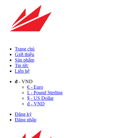
Trang chủ
Giới thiệu
Sản phẩm
Tin tức
Liên hệ
đ
- VND
€ - Euro
£ - Pound Sterling
$ - US Dollar
đ - VND
Đăng ký
Đăng nhập