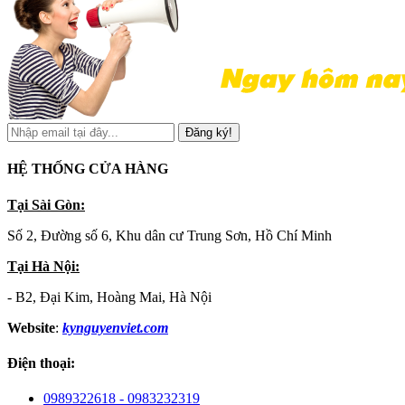
Đăng ký!
HỆ THỐNG CỬA HÀNG
Tại Sài Gòn:
Số 2, Đường số 6, Khu dân cư Trung Sơn, Hồ Chí Minh
Tại Hà Nội:
- B2, Đại Kim, Hoàng Mai, Hà Nội
Website
:
kynguyenviet.com
Điện thoại:
0989322618 - 0983232319