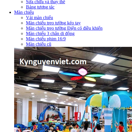
Sửa chữa và thay thế
Bảng tương tác
Màn chiếu
Vải màn chiếu
Màn chiếu treo tường kéo tay
Màn chiếu treo tường Điện có điều khiển
Màn chiếu 3 chân di động
Màn chiếu phim 16:9
Màn chiếu cũ