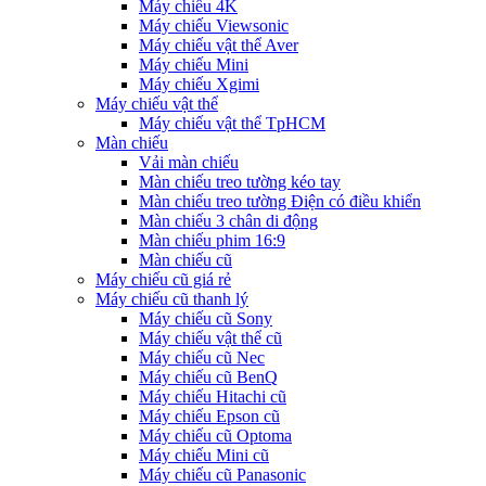
Máy chiếu 4K
Máy chiếu Viewsonic
Máy chiếu vật thể Aver
Máy chiếu Mini
Máy chiếu Xgimi
Máy chiếu vật thể
Máy chiếu vật thể TpHCM
Màn chiếu
Vải màn chiếu
Màn chiếu treo tường kéo tay
Màn chiếu treo tường Điện có điều khiển
Màn chiếu 3 chân di động
Màn chiếu phim 16:9
Màn chiếu cũ
Máy chiếu cũ giá rẻ
Máy chiếu cũ thanh lý
Máy chiếu cũ Sony
Máy chiếu vật thể cũ
Máy chiếu cũ Nec
Máy chiếu cũ BenQ
Máy chiếu Hitachi cũ
Máy chiếu Epson cũ
Máy chiếu cũ Optoma
Máy chiếu Mini cũ
Máy chiếu cũ Panasonic