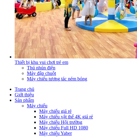
Thiết bị khu vui chơi trẻ em
Thú nhún điện
Máy đập chuột
Máy chiếu tương tác ném bóng
Trang chủ
Giới thiệu
Sản phẩm
Máy chiếu
Máy chiếu giá rẻ
Máy chiếu vật thể 4K giá rẻ
Máy chiếu Hội trường
Máy chiếu Full HD 1080
Máy chiếu Yaber