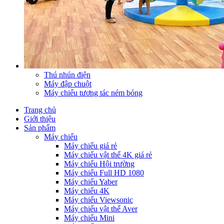
Thú nhún điện
Máy đập chuột
Máy chiếu tương tác ném bóng
Trang chủ
Giới thiệu
Sản phẩm
Máy chiếu
Máy chiếu giá rẻ
Máy chiếu vật thể 4K giá rẻ
Máy chiếu Hội trường
Máy chiếu Full HD 1080
Máy chiếu Yaber
Máy chiếu 4K
Máy chiếu Viewsonic
Máy chiếu vật thể Aver
Máy chiếu Mini