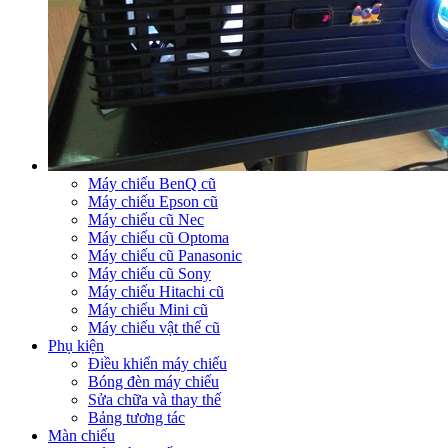
Máy chiếu BenQ cũ
Máy chiếu Epson cũ
Máy chiếu cũ Nec
Máy chiếu cũ Optoma
Máy chiếu cũ Panasonic
Máy chiếu cũ Sony
Máy chiếu Hitachi cũ
Máy chiếu Mini cũ
Máy chiếu vật thể cũ
Phụ kiện
Điều khiển máy chiếu
Bóng đèn máy chiếu
Sửa chữa và thay thế
Bảng tương tác
Màn chiếu