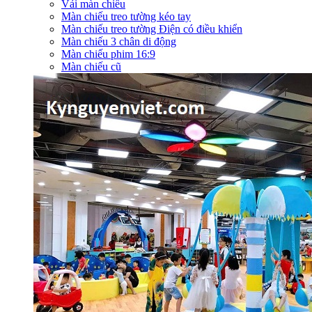
Vải màn chiếu
Màn chiếu treo tường kéo tay
Màn chiếu treo tường Điện có điều khiển
Màn chiếu 3 chân di động
Màn chiếu phim 16:9
Màn chiếu cũ