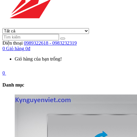
Điện thoại
0989322618 - 0983232319
0
Giỏ hàng
0đ
Giỏ hàng của bạn trống!
0
Danh mục