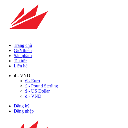
Trang chủ
Giới thiệu
Sản phẩm
Tin tức
Liên hệ
đ
- VND
€ - Euro
£ - Pound Sterling
$ - US Dollar
đ - VND
Đăng ký
Đăng nhập