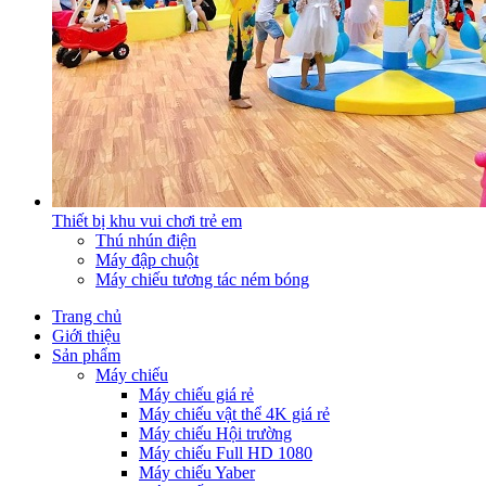
Thiết bị khu vui chơi trẻ em
Thú nhún điện
Máy đập chuột
Máy chiếu tương tác ném bóng
Trang chủ
Giới thiệu
Sản phẩm
Máy chiếu
Máy chiếu giá rẻ
Máy chiếu vật thể 4K giá rẻ
Máy chiếu Hội trường
Máy chiếu Full HD 1080
Máy chiếu Yaber