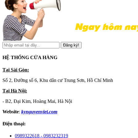
Đăng ký!
HỆ THỐNG CỬA HÀNG
Tại Sài Gòn:
Số 2, Đường số 6, Khu dân cư Trung Sơn, Hồ Chí Minh
Tại Hà Nội:
- B2, Đại Kim, Hoàng Mai, Hà Nội
Website
:
kynguyenviet.com
Điện thoại:
0989322618 - 0983232319