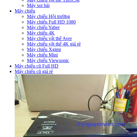
Máy soi bài
Máy chiếu
Máy chiếu Hội trường
Máy chiếu Full HD 1080
Máy chiếu Yaber
Máy chiếu 4K
Máy chiếu vật thể Aver
Máy chiếu vật thể 4K giá rẻ
Máy chiếu Xgimi
Máy chiếu Mini
Máy chiếu Viewsonic
Máy chiếu cũ Full HD
Máy chiếu cũ giá rẻ