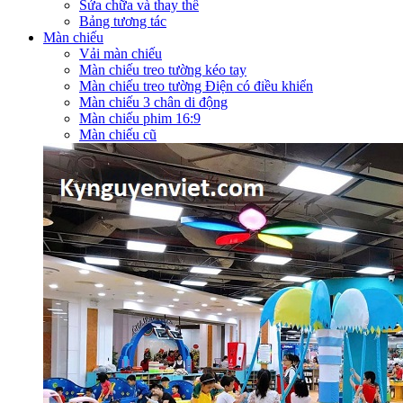
Sửa chữa và thay thế
Bảng tương tác
Màn chiếu
Vải màn chiếu
Màn chiếu treo tường kéo tay
Màn chiếu treo tường Điện có điều khiển
Màn chiếu 3 chân di động
Màn chiếu phim 16:9
Màn chiếu cũ