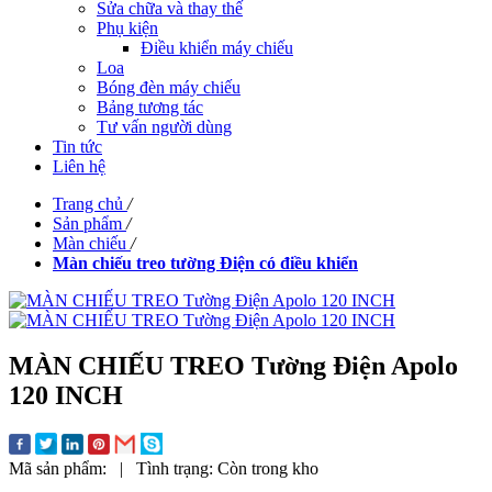
Sửa chữa và thay thế
Phụ kiện
Điều khiển máy chiếu
Loa
Bóng đèn máy chiếu
Bảng tương tác
Tư vấn người dùng
Tin tức
Liên hệ
Trang chủ
/
Sản phẩm
/
Màn chiếu
/
Màn chiếu treo tường Điện có điều khiển
MÀN CHIẾU TREO Tường Điện Apolo
120 INCH
Mã sản phẩm:
|
Tình trạng:
Còn trong kho