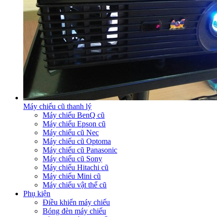
Máy chiếu cũ thanh lý
Máy chiếu BenQ cũ
Máy chiếu Epson cũ
Máy chiếu cũ Nec
Máy chiếu cũ Optoma
Máy chiếu cũ Panasonic
Máy chiếu cũ Sony
Máy chiếu Hitachi cũ
Máy chiếu Mini cũ
Máy chiếu vật thể cũ
Phụ kiện
Điều khiển máy chiếu
Bóng đèn máy chiếu