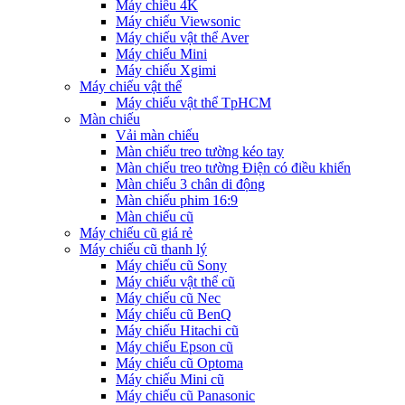
Máy chiếu 4K
Máy chiếu Viewsonic
Máy chiếu vật thể Aver
Máy chiếu Mini
Máy chiếu Xgimi
Máy chiếu vật thể
Máy chiếu vật thể TpHCM
Màn chiếu
Vải màn chiếu
Màn chiếu treo tường kéo tay
Màn chiếu treo tường Điện có điều khiển
Màn chiếu 3 chân di động
Màn chiếu phim 16:9
Màn chiếu cũ
Máy chiếu cũ giá rẻ
Máy chiếu cũ thanh lý
Máy chiếu cũ Sony
Máy chiếu vật thể cũ
Máy chiếu cũ Nec
Máy chiếu cũ BenQ
Máy chiếu Hitachi cũ
Máy chiếu Epson cũ
Máy chiếu cũ Optoma
Máy chiếu Mini cũ
Máy chiếu cũ Panasonic