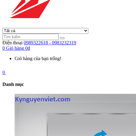
Điện thoại
0989322618 - 0983232319
0
Giỏ hàng
0đ
Giỏ hàng của bạn trống!
0
Danh mục