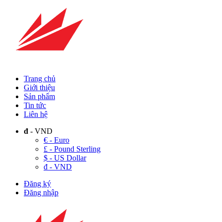
Trang chủ
Giới thiệu
Sản phẩm
Tin tức
Liên hệ
đ
- VND
€ - Euro
£ - Pound Sterling
$ - US Dollar
đ - VND
Đăng ký
Đăng nhập