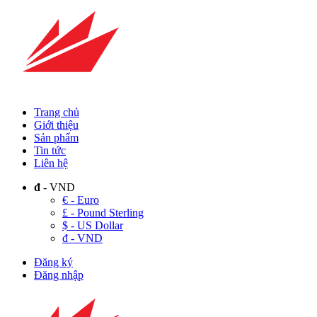
Trang chủ
Giới thiệu
Sản phẩm
Tin tức
Liên hệ
đ
- VND
€ - Euro
£ - Pound Sterling
$ - US Dollar
đ - VND
Đăng ký
Đăng nhập