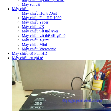
Máy soi bài
Máy chiếu
Máy chiếu Hội trường
Máy chiếu Full HD 1080
Máy chiếu Yaber
Máy chiếu 4K
Máy chiếu vật thể Aver
Máy chiếu vật thể 4K giá rẻ
Máy chiếu Xgimi
Máy chiếu Mini
Máy chiếu Viewsonic
Máy chiếu cũ Full HD
Máy chiếu cũ giá rẻ