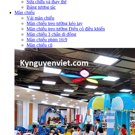
Sửa chữa và thay thế
Bảng tương tác
Màn chiếu
Vải màn chiếu
Màn chiếu treo tường kéo tay
Màn chiếu treo tường Điện có điều khiển
Màn chiếu 3 chân di động
Màn chiếu phim 16:9
Màn chiếu cũ