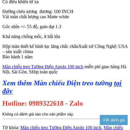
Có điều khiển từ xa
Đường chéo tương đương: 100 INCH
Vải màn chất lượng cao Matte white
Góc nhìn +/- 55 độ, gain đạt 1.3
Khả năng chống mốc, ít bắt lửa
Hộp màn thiết kế hình lục lăng chắc chắnXuất xứ Công Nghệ: USA
– sản xuất: china
Bảo hành 1 năm
Màn chiếu treo Tường Điện Apolo 100 inch
miễn phí giao hàng Hà
Nội, Sài Gòn. SHip toàn quốc
Xem thêm Màn chiếu Điện treo tường
tại
đây
Hotline: 0989322618 - Zalo
Không có đánh giá nào cho sản phẩm này.
Từ khóa:
Màn chiếu treo Tường Điện Apolo 100 inch
,
Màn chiếu