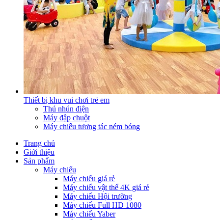
Thiết bị khu vui chơi trẻ em
Thú nhún điện
Máy đập chuột
Máy chiếu tương tác ném bóng
Trang chủ
Giới thiệu
Sản phẩm
Máy chiếu
Máy chiếu giá rẻ
Máy chiếu vật thể 4K giá rẻ
Máy chiếu Hội trường
Máy chiếu Full HD 1080
Máy chiếu Yaber