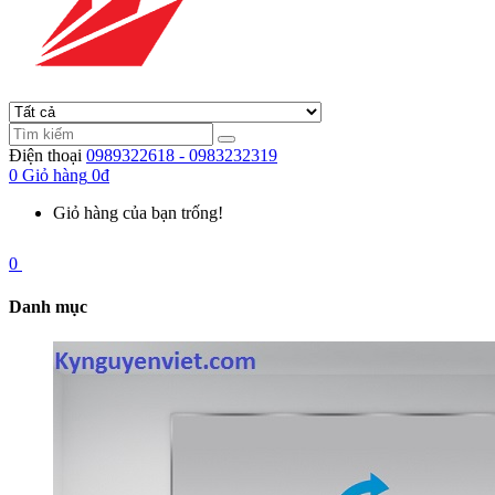
Điện thoại
0989322618 - 0983232319
0
Giỏ hàng
0đ
Giỏ hàng của bạn trống!
0
Danh mục