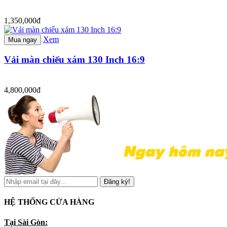
1,350,000đ
Xem
Mua ngay
Vải màn chiếu xám 130 Inch 16:9
4,800,000đ
Đăng ký!
HỆ THỐNG CỬA HÀNG
Tại Sài Gòn: