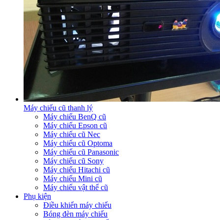
Máy chiếu cũ thanh lý
Máy chiếu BenQ cũ
Máy chiếu Epson cũ
Máy chiếu cũ Nec
Máy chiếu cũ Optoma
Máy chiếu cũ Panasonic
Máy chiếu cũ Sony
Máy chiếu Hitachi cũ
Máy chiếu Mini cũ
Máy chiếu vật thể cũ
Phụ kiện
Điều khiển máy chiếu
Bóng đèn máy chiếu