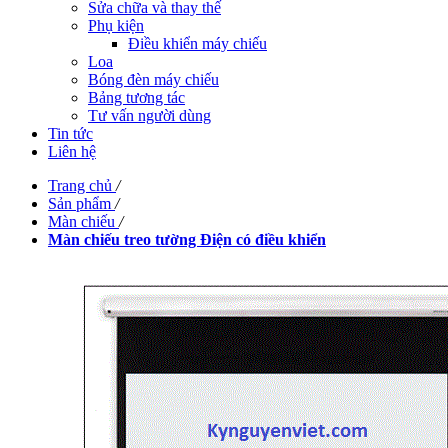
Sửa chữa và thay thế
Phụ kiện
Điều khiển máy chiếu
Loa
Bóng đèn máy chiếu
Bảng tương tác
Tư vấn người dùng
Tin tức
Liên hệ
Trang chủ
/
Sản phẩm
/
Màn chiếu
/
Màn chiếu treo tường Điện có điều khiển