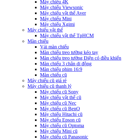
Máy chiếu 4K
Máy chiếu Viewsonic
Máy chiếu vật thể Aver
Máy chiếu Mini
Máy chiếu Xgimi
Máy chiếu vật thể
Máy chiếu vật thể TpHCM
Màn chiếu
Vải màn chiếu
Màn chiếu treo tường kéo tay
Màn chiếu treo tường Điện có điều khiển
Màn chiếu 3 chân di động
Màn chiếu phim 16:9
Màn chiếu cũ
Máy chiếu cũ giá rẻ
Máy chiếu cũ thanh lý
Máy chiếu cũ Sony
Máy chiếu vật thể cũ
Máy chiếu cũ Nec
Máy chiếu cũ BenQ
Máy chiếu Hitachi cũ
Máy chiếu Epson cũ
Máy chiếu cũ Optoma
Máy chiếu Mini cũ
Máy chiếu cũ Panasonic