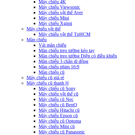
Máy chiếu 4K
Máy chiếu Viewsonic
Máy chiếu vật thể Aver
Máy chiếu Mini
Máy chiếu Xgimi
Máy chiếu vật thể
Máy chiếu vật thể TpHCM
Màn chiếu
Vải màn chiếu
Màn chiếu treo tường kéo tay
Màn chiếu treo tường Điện có điều khiển
Màn chiếu 3 chân di động
Màn chiếu phim 16:9
Màn chiếu cũ
Máy chiếu cũ giá rẻ
Máy chiếu cũ thanh lý
Máy chiếu cũ Sony
Máy chiếu vật thể cũ
Máy chiếu cũ Nec
Máy chiếu cũ BenQ
Máy chiếu Hitachi cũ
Máy chiếu Epson cũ
Máy chiếu cũ Optoma
Máy chiếu Mini cũ
Máy chiếu cũ Panasonic