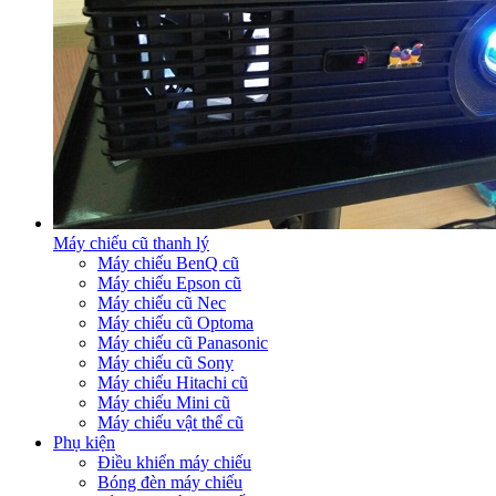
Máy chiếu cũ thanh lý
Máy chiếu BenQ cũ
Máy chiếu Epson cũ
Máy chiếu cũ Nec
Máy chiếu cũ Optoma
Máy chiếu cũ Panasonic
Máy chiếu cũ Sony
Máy chiếu Hitachi cũ
Máy chiếu Mini cũ
Máy chiếu vật thể cũ
Phụ kiện
Điều khiển máy chiếu
Bóng đèn máy chiếu