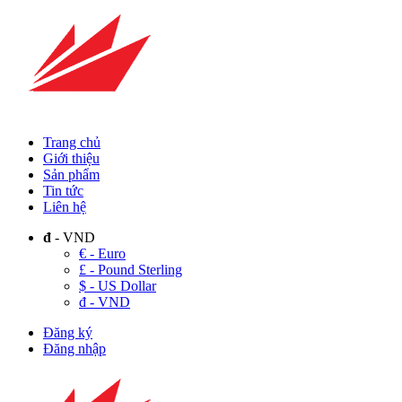
Trang chủ
Giới thiệu
Sản phẩm
Tin tức
Liên hệ
đ
- VND
€ - Euro
£ - Pound Sterling
$ - US Dollar
đ - VND
Đăng ký
Đăng nhập