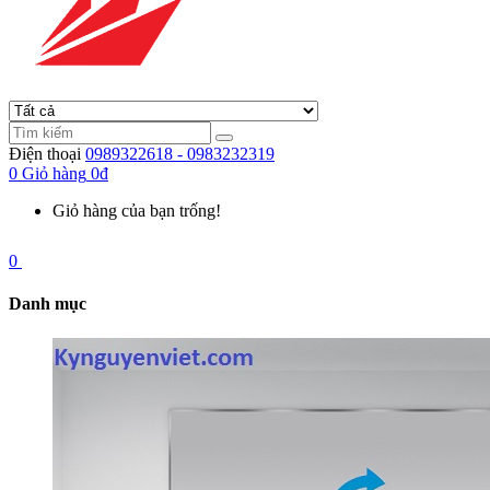
Điện thoại
0989322618 - 0983232319
0
Giỏ hàng
0đ
Giỏ hàng của bạn trống!
0
Danh mục