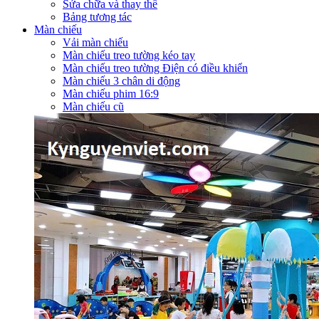
Sửa chữa và thay thế
Bảng tương tác
Màn chiếu
Vải màn chiếu
Màn chiếu treo tường kéo tay
Màn chiếu treo tường Điện có điều khiển
Màn chiếu 3 chân di động
Màn chiếu phim 16:9
Màn chiếu cũ