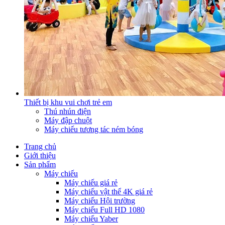
Thiết bị khu vui chơi trẻ em
Thú nhún điện
Máy đập chuột
Máy chiếu tương tác ném bóng
Trang chủ
Giới thiệu
Sản phẩm
Máy chiếu
Máy chiếu giá rẻ
Máy chiếu vật thể 4K giá rẻ
Máy chiếu Hội trường
Máy chiếu Full HD 1080
Máy chiếu Yaber