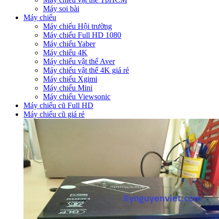
Máy soi bài
Máy chiếu
Máy chiếu Hội trường
Máy chiếu Full HD 1080
Máy chiếu Yaber
Máy chiếu 4K
Máy chiếu vật thể Aver
Máy chiếu vật thể 4K giá rẻ
Máy chiếu Xgimi
Máy chiếu Mini
Máy chiếu Viewsonic
Máy chiếu cũ Full HD
Máy chiếu cũ giá rẻ