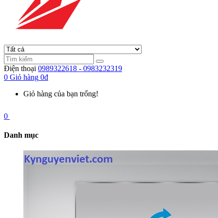
Điện thoại
0989322618 - 0983232319
0
Giỏ hàng
0đ
Giỏ hàng của bạn trống!
0
Danh mục