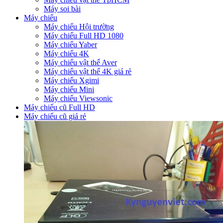
Máy soi bài
Máy chiếu
Máy chiếu Hội trường
Máy chiếu Full HD 1080
Máy chiếu Yaber
Máy chiếu 4K
Máy chiếu vật thể Aver
Máy chiếu vật thể 4K giá rẻ
Máy chiếu Xgimi
Máy chiếu Mini
Máy chiếu Viewsonic
Máy chiếu cũ Full HD
Máy chiếu cũ giá rẻ