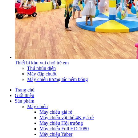
Thiết bị khu vui chơi trẻ em
Thú nhún điện
Máy đập chuột
Máy chiếu tương tác ném bóng
Trang chủ
Giới thiệu
Sản phẩm
Máy chiếu
Máy chiếu giá rẻ
Máy chiếu vật thể 4K giá rẻ
Máy chiếu Hội trường
Máy chiếu Full HD 1080
Máy chiếu Yaber