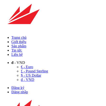
Trang chủ
Giới thiệu
Sản phẩm
Tin tức
Liên hệ
đ
- VND
€ - Euro
£ - Pound Sterling
$ - US Dollar
đ - VND
Đăng ký
Đăng nhập