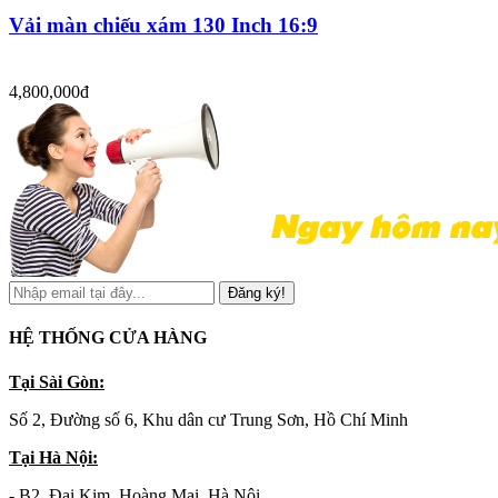
Vải màn chiếu xám 130 Inch 16:9
4,800,000đ
Đăng ký!
HỆ THỐNG CỬA HÀNG
Tại Sài Gòn:
Số 2, Đường số 6, Khu dân cư Trung Sơn, Hồ Chí Minh
Tại Hà Nội:
- B2, Đại Kim, Hoàng Mai, Hà Nội