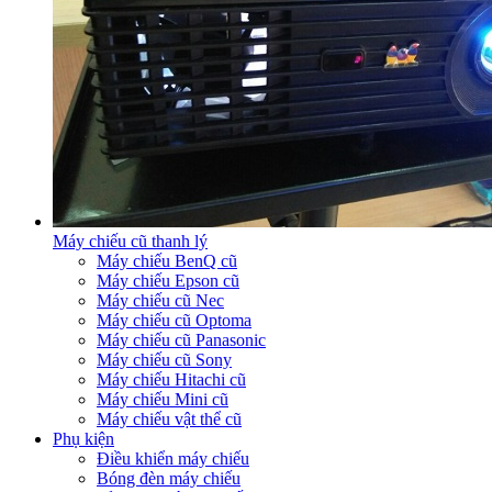
Máy chiếu cũ thanh lý
Máy chiếu BenQ cũ
Máy chiếu Epson cũ
Máy chiếu cũ Nec
Máy chiếu cũ Optoma
Máy chiếu cũ Panasonic
Máy chiếu cũ Sony
Máy chiếu Hitachi cũ
Máy chiếu Mini cũ
Máy chiếu vật thể cũ
Phụ kiện
Điều khiển máy chiếu
Bóng đèn máy chiếu