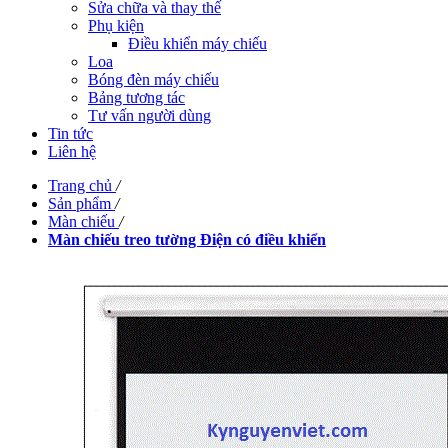
Sửa chữa và thay thế
Phụ kiện
Điều khiển máy chiếu
Loa
Bóng đèn máy chiếu
Bảng tương tác
Tư vấn người dùng
Tin tức
Liên hệ
Trang chủ
/
Sản phẩm
/
Màn chiếu
/
Màn chiếu treo tường Điện có điều khiển