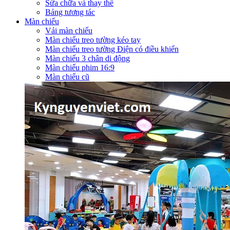
Sửa chữa và thay thế
Bảng tương tác
Màn chiếu
Vải màn chiếu
Màn chiếu treo tường kéo tay
Màn chiếu treo tường Điện có điều khiển
Màn chiếu 3 chân di động
Màn chiếu phim 16:9
Màn chiếu cũ