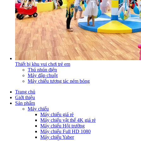
Thiết bị khu vui chơi trẻ em
Thú nhún điện
Máy đập chuột
Máy chiếu tương tác ném bóng
Trang chủ
Giới thiệu
Sản phẩm
Máy chiếu
Máy chiếu giá rẻ
Máy chiếu vật thể 4K giá rẻ
Máy chiếu Hội trường
Máy chiếu Full HD 1080
Máy chiếu Yaber