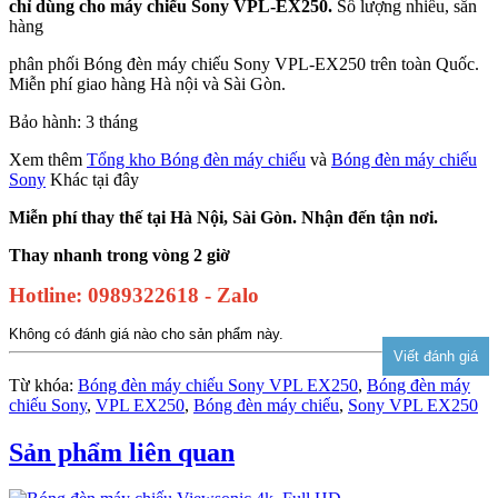
chỉ dùng cho máy chiếu Sony VPL-EX250.
Số lượng nhiều, sẵn
hàng
phân phối Bóng đèn máy chiếu Sony VPL-EX250 trên toàn Quốc.
Miễn phí giao hàng Hà nội và Sài Gòn.
Bảo hành: 3 tháng
Xem thêm
Tổng kho Bóng đèn máy chiếu
và
Bóng đèn máy chiếu
Sony
Khác tại đây
Miễn phí thay thế tại Hà Nội, Sài Gòn. Nhận đến tận nơi.
Thay nhanh trong vòng 2 giờ
Hotline: 0989322618 - Zalo
Không có đánh giá nào cho sản phẩm này.
Từ khóa:
Bóng đèn máy chiếu Sony VPL EX250
,
Bóng đèn máy
chiếu Sony
,
VPL EX250
,
Bóng đèn máy chiếu
,
Sony VPL EX250
Sản phẩm liên quan