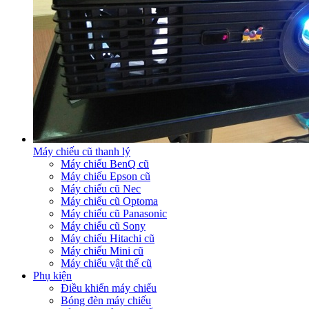
Máy chiếu cũ thanh lý
Máy chiếu BenQ cũ
Máy chiếu Epson cũ
Máy chiếu cũ Nec
Máy chiếu cũ Optoma
Máy chiếu cũ Panasonic
Máy chiếu cũ Sony
Máy chiếu Hitachi cũ
Máy chiếu Mini cũ
Máy chiếu vật thể cũ
Phụ kiện
Điều khiển máy chiếu
Bóng đèn máy chiếu