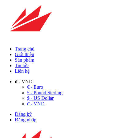
Trang chủ
Giới thiệu
Sản phẩm
Tin tức
Liên hệ
đ
- VND
€ - Euro
£ - Pound Sterling
$ - US Dollar
đ - VND
Đăng ký
Đăng nhập