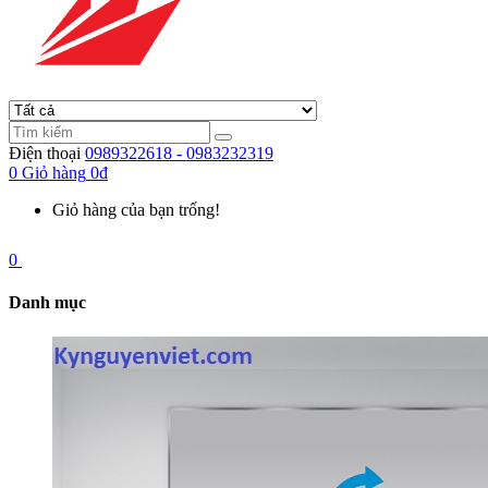
Điện thoại
0989322618 - 0983232319
0
Giỏ hàng
0đ
Giỏ hàng của bạn trống!
0
Danh mục