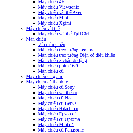
Máy chiếu 4K
Máy chiếu Viewsonic
Máy chiếu vật thể Aver
Máy chiếu Mini
Máy chiếu Xgimi
Máy chiếu vật thể
Máy chiếu vật thể TpHCM
Màn chiếu
Vải màn chiếu
Màn chiếu treo tường kéo tay
Màn chiếu treo tường Điện có điều khiển
Màn chiếu 3 chân di động
Màn chiếu phim 16:9
Màn chiếu cũ
Máy chiếu cũ giá rẻ
Máy chiếu cũ thanh lý
Máy chiếu cũ Sony
Máy chiếu vật thể cũ
Máy chiếu cũ Nec
Máy chiếu cũ BenQ
Máy chiếu Hitachi cũ
Máy chiếu Epson cũ
Máy chiếu cũ Optoma
Máy chiếu Mini cũ
Máy chiếu cũ Panasonic