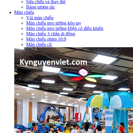
Sửa chữa và thay thế
Bảng tương tác
Màn chiếu
Vải màn chiếu
Màn chiếu treo tường kéo tay
Màn chiếu treo tường Điện có điều khiển
Màn chiếu 3 chân di động
Màn chiếu phim 16:9
Màn chiếu cũ