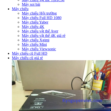
Máy soi bài
Máy chiếu
Máy chiếu Hội trường
Máy chiếu Full HD 1080
Máy chiếu Yaber
Máy chiếu 4K
Máy chiếu vật thể Aver
Máy chiếu vật thể 4K giá rẻ
Máy chiếu Xgimi
Máy chiếu Mini
Máy chiếu Viewsonic
Máy chiếu cũ Full HD
Máy chiếu cũ giá rẻ