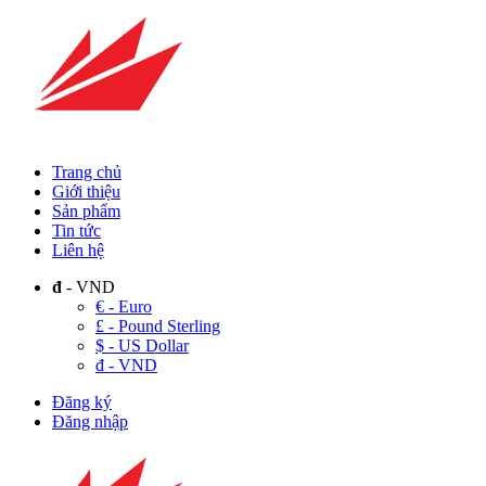
Trang chủ
Giới thiệu
Sản phẩm
Tin tức
Liên hệ
đ
- VND
€ - Euro
£ - Pound Sterling
$ - US Dollar
đ - VND
Đăng ký
Đăng nhập