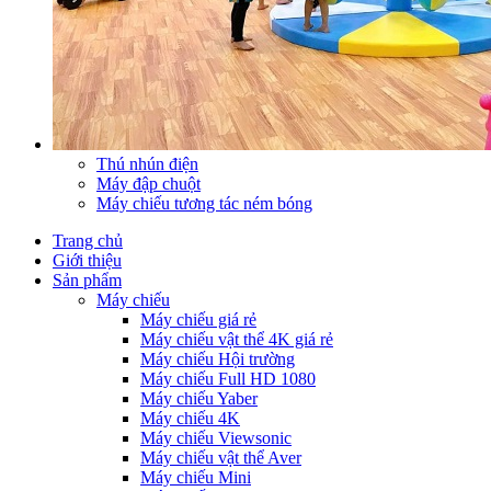
Thú nhún điện
Máy đập chuột
Máy chiếu tương tác ném bóng
Trang chủ
Giới thiệu
Sản phẩm
Máy chiếu
Máy chiếu giá rẻ
Máy chiếu vật thể 4K giá rẻ
Máy chiếu Hội trường
Máy chiếu Full HD 1080
Máy chiếu Yaber
Máy chiếu 4K
Máy chiếu Viewsonic
Máy chiếu vật thể Aver
Máy chiếu Mini