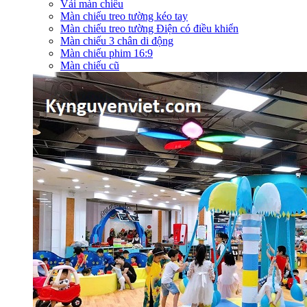
Vải màn chiếu
Màn chiếu treo tường kéo tay
Màn chiếu treo tường Điện có điều khiển
Màn chiếu 3 chân di động
Màn chiếu phim 16:9
Màn chiếu cũ