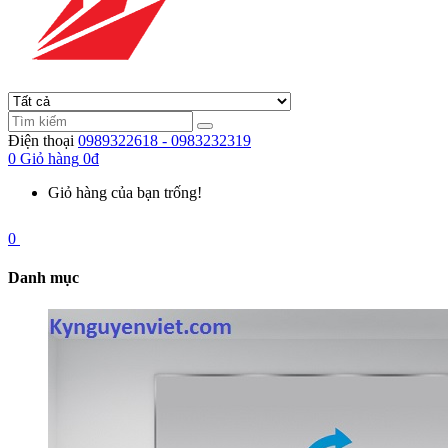
Điện thoại
0989322618 - 0983232319
0
Giỏ hàng
0đ
Giỏ hàng của bạn trống!
0
Danh mục