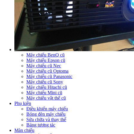
Máy chiếu BenQ cũ
Máy chiếu Epson cũ
Máy chiếu cũ Nec
Máy chiếu cũ Optoma
Máy chiếu cũ Panasonic
Máy chiếu cũ Sony
Máy chiếu Hitachi cũ
Máy chiếu Mini cũ
Máy chiếu vật thể cũ
Phụ kiện
Điều khiển máy chiếu
Bóng đèn máy chiếu
Sửa chữa và thay thế
Bảng tương tác
Màn chiếu