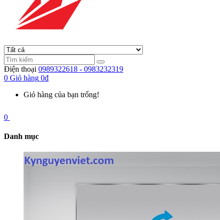
Điện thoại
0989322618 - 0983232319
0
Giỏ hàng
0đ
Giỏ hàng của bạn trống!
0
Danh mục