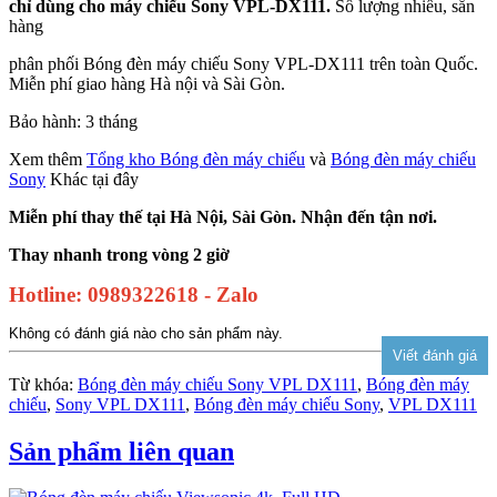
chỉ dùng cho máy chiếu Sony VPL-DX111.
Số lượng nhiều, sẵn
hàng
phân phối Bóng đèn máy chiếu Sony VPL-DX111 trên toàn Quốc.
Miễn phí giao hàng Hà nội và Sài Gòn.
Bảo hành: 3 tháng
Xem thêm
Tổng kho Bóng đèn máy chiếu
và
Bóng đèn máy chiếu
Sony
Khác tại đây
Miễn phí thay thế tại Hà Nội, Sài Gòn. Nhận đến tận nơi.
Thay nhanh trong vòng 2 giờ
Hotline: 0989322618 - Zalo
Không có đánh giá nào cho sản phẩm này.
Từ khóa:
Bóng đèn máy chiếu Sony VPL DX111
,
Bóng đèn máy
chiếu
,
Sony VPL DX111
,
Bóng đèn máy chiếu Sony
,
VPL DX111
Sản phẩm liên quan