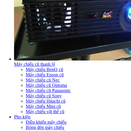
Máy chiếu cũ thanh lý
Máy chiếu BenQ cũ
Máy chiếu Epson cũ
Máy chiếu cũ Nec
Máy chiếu cũ Optoma
Máy chiếu cũ Panasonic
Máy chiếu cũ Sony
Máy chiếu Hitachi cũ
Máy chiếu Mini cũ
Máy chiếu vật thể cũ
Phụ kiện
Điều khiển máy chiếu
Bóng đèn máy chiếu