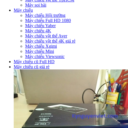
Máy soi bài
Máy chiếu
Máy chiếu Hội trường
Máy chiếu Full HD 1080
Máy chiếu Yaber
Máy chiếu 4K
Máy chiếu vật thể Aver
Máy chiếu vật thể 4K giá rẻ
Máy chiếu Xgimi
Máy chiếu Mini
Máy chiếu Viewsonic
Máy chiếu cũ Full HD
Máy chiếu cũ giá rẻ