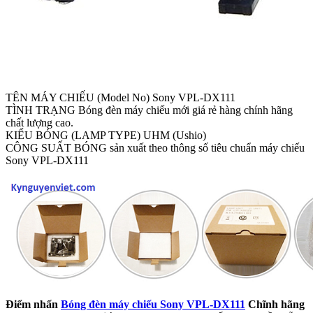
TÊN MÁY CHIẾU (Model No) Sony VPL-DX111
TÌNH TRẠNG Bóng đèn máy chiếu mới giá rẻ hàng chính hãng
chất lượng cao.
KIỂU BÓNG (LAMP TYPE) UHM (Ushio)
CÔNG SUẤT BÓNG sản xuất theo thông số tiêu chuẩn máy chiếu
Sony VPL-DX111
Điểm nhấn
Bóng đèn máy chiếu Sony VPL-DX111
Chĩnh hãng