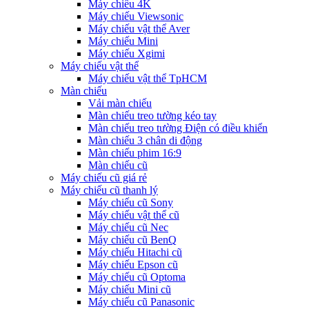
Máy chiếu 4K
Máy chiếu Viewsonic
Máy chiếu vật thể Aver
Máy chiếu Mini
Máy chiếu Xgimi
Máy chiếu vật thể
Máy chiếu vật thể TpHCM
Màn chiếu
Vải màn chiếu
Màn chiếu treo tường kéo tay
Màn chiếu treo tường Điện có điều khiển
Màn chiếu 3 chân di động
Màn chiếu phim 16:9
Màn chiếu cũ
Máy chiếu cũ giá rẻ
Máy chiếu cũ thanh lý
Máy chiếu cũ Sony
Máy chiếu vật thể cũ
Máy chiếu cũ Nec
Máy chiếu cũ BenQ
Máy chiếu Hitachi cũ
Máy chiếu Epson cũ
Máy chiếu cũ Optoma
Máy chiếu Mini cũ
Máy chiếu cũ Panasonic