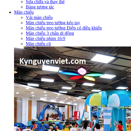
Sửa chữa và thay thế
Bảng tương tác
Màn chiếu
Vải màn chiếu
Màn chiếu treo tường kéo tay
Màn chiếu treo tường Điện có điều khiển
Màn chiếu 3 chân di động
Màn chiếu phim 16:9
Màn chiếu cũ