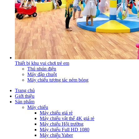
Thiết bị khu vui chơi trẻ em
Thú nhún điện
Máy đập chuột
Máy chiếu tương tác ném bóng
Trang chủ
Giới thiệu
Sản phẩm
Máy chiếu
Máy chiếu giá rẻ
Máy chiếu vật thể 4K giá rẻ
Máy chiếu Hội trường
Máy chiếu Full HD 1080
Máy chiếu Yaber