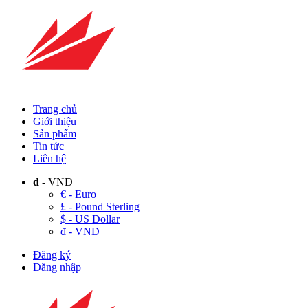
Trang chủ
Giới thiệu
Sản phẩm
Tin tức
Liên hệ
đ
- VND
€ - Euro
£ - Pound Sterling
$ - US Dollar
đ - VND
Đăng ký
Đăng nhập