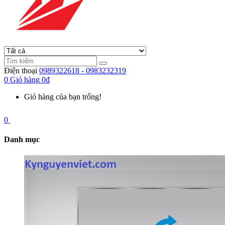
Điện thoại
0989322618 - 0983232319
0
Giỏ hàng
0đ
Giỏ hàng của bạn trống!
0
Danh mục