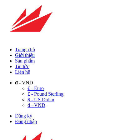
Trang chủ
Giới thiệu
Sản phẩm
Tin tức
Liên hệ
đ
- VND
€ - Euro
£ - Pound Sterling
$ - US Dollar
đ - VND
Đăng ký
Đăng nhập