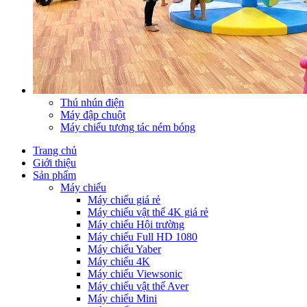
Thú nhún điện
Máy đập chuột
Máy chiếu tương tác ném bóng
Trang chủ
Giới thiệu
Sản phẩm
Máy chiếu
Máy chiếu giá rẻ
Máy chiếu vật thể 4K giá rẻ
Máy chiếu Hội trường
Máy chiếu Full HD 1080
Máy chiếu Yaber
Máy chiếu 4K
Máy chiếu Viewsonic
Máy chiếu vật thể Aver
Máy chiếu Mini