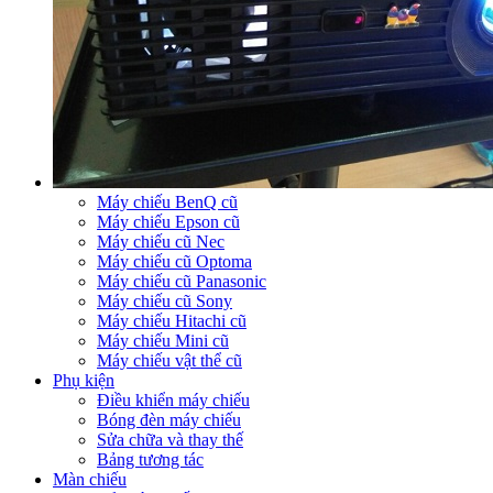
Máy chiếu BenQ cũ
Máy chiếu Epson cũ
Máy chiếu cũ Nec
Máy chiếu cũ Optoma
Máy chiếu cũ Panasonic
Máy chiếu cũ Sony
Máy chiếu Hitachi cũ
Máy chiếu Mini cũ
Máy chiếu vật thể cũ
Phụ kiện
Điều khiển máy chiếu
Bóng đèn máy chiếu
Sửa chữa và thay thế
Bảng tương tác
Màn chiếu