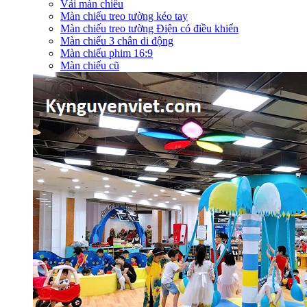
Vải màn chiếu
Màn chiếu treo tường kéo tay
Màn chiếu treo tường Điện có điều khiển
Màn chiếu 3 chân di động
Màn chiếu phim 16:9
Màn chiếu cũ