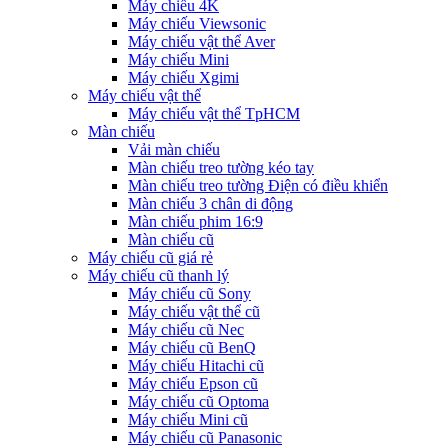
Máy chiếu 4K
Máy chiếu Viewsonic
Máy chiếu vật thể Aver
Máy chiếu Mini
Máy chiếu Xgimi
Máy chiếu vật thể
Máy chiếu vật thể TpHCM
Màn chiếu
Vải màn chiếu
Màn chiếu treo tường kéo tay
Màn chiếu treo tường Điện có điều khiển
Màn chiếu 3 chân di động
Màn chiếu phim 16:9
Màn chiếu cũ
Máy chiếu cũ giá rẻ
Máy chiếu cũ thanh lý
Máy chiếu cũ Sony
Máy chiếu vật thể cũ
Máy chiếu cũ Nec
Máy chiếu cũ BenQ
Máy chiếu Hitachi cũ
Máy chiếu Epson cũ
Máy chiếu cũ Optoma
Máy chiếu Mini cũ
Máy chiếu cũ Panasonic