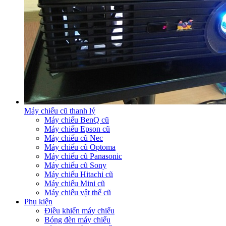
Máy chiếu cũ thanh lý
Máy chiếu BenQ cũ
Máy chiếu Epson cũ
Máy chiếu cũ Nec
Máy chiếu cũ Optoma
Máy chiếu cũ Panasonic
Máy chiếu cũ Sony
Máy chiếu Hitachi cũ
Máy chiếu Mini cũ
Máy chiếu vật thể cũ
Phụ kiện
Điều khiển máy chiếu
Bóng đèn máy chiếu