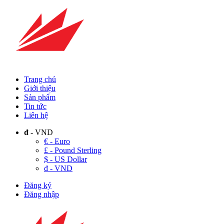
Trang chủ
Giới thiệu
Sản phẩm
Tin tức
Liên hệ
đ
- VND
€ - Euro
£ - Pound Sterling
$ - US Dollar
đ - VND
Đăng ký
Đăng nhập