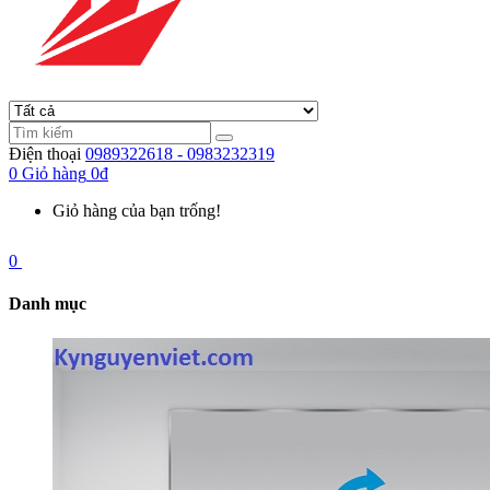
Điện thoại
0989322618 - 0983232319
0
Giỏ hàng
0đ
Giỏ hàng của bạn trống!
0
Danh mục