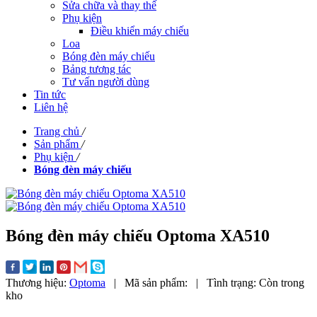
Sửa chữa và thay thế
Phụ kiện
Điều khiển máy chiếu
Loa
Bóng đèn máy chiếu
Bảng tương tác
Tư vấn người dùng
Tin tức
Liên hệ
Trang chủ
/
Sản phẩm
/
Phụ kiện
/
Bóng đèn máy chiếu
Bóng đèn máy chiếu Optoma XA510
Thương hiệu:
Optoma
|
Mã sản phẩm:
|
Tình trạng:
Còn trong
kho