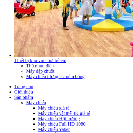
Thiết bị khu vui chơi trẻ em
Thú nhún điện
Máy đập chuột
Máy chiếu tương tác ném bóng
Trang chủ
Giới thiệu
Sản phẩm
Máy chiếu
Máy chiếu giá rẻ
Máy chiếu vật thể 4K giá rẻ
Máy chiếu Hội trường
Máy chiếu Full HD 1080
Máy chiếu Yaber