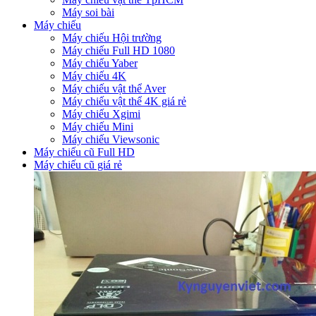
Máy soi bài
Máy chiếu
Máy chiếu Hội trường
Máy chiếu Full HD 1080
Máy chiếu Yaber
Máy chiếu 4K
Máy chiếu vật thể Aver
Máy chiếu vật thể 4K giá rẻ
Máy chiếu Xgimi
Máy chiếu Mini
Máy chiếu Viewsonic
Máy chiếu cũ Full HD
Máy chiếu cũ giá rẻ