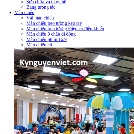
Sửa chữa và thay thế
Bảng tương tác
Màn chiếu
Vải màn chiếu
Màn chiếu treo tường kéo tay
Màn chiếu treo tường Điện có điều khiển
Màn chiếu 3 chân di động
Màn chiếu phim 16:9
Màn chiếu cũ