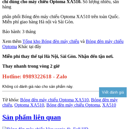
chỉ dùng cho máy chiếu Optoma XA510.
Số lượng nhiều, sẵn
hàng
phân phối Bóng đèn máy chiếu Optoma XA510 trên toàn Quốc.
Miễn phí giao hàng Hà nội và Sài Gòn.
Bảo hành: 3 tháng
Xem thêm
Tổng kho Bóng đèn máy chiếu
và
Bóng đèn máy chiếu
Optoma
Khác tại đây
Miễn phí thay thế tại Hà Nội, Sài Gòn. Nhận đến tận nơi.
Thay nhanh trong vòng 2 giờ
Hotline: 0989322618 - Zalo
Không có đánh giá nào cho sản phẩm này.
Từ khóa:
Bóng đèn máy chiếu Optoma XA510
,
Bóng đèn máy
chiếu
,
Optoma XA510
,
Bóng đèn máy chiếu Optoma
,
XA510
Sản phẩm liên quan