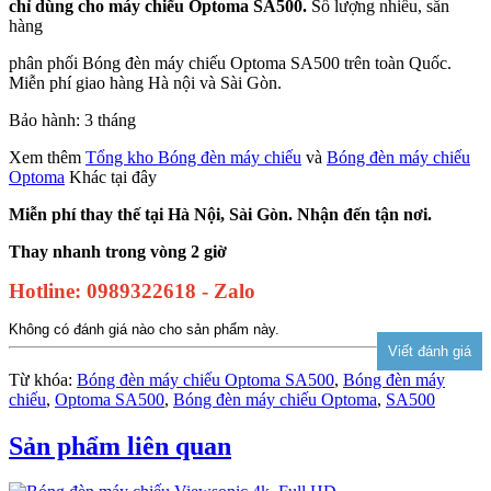
chỉ dùng cho máy chiếu Optoma SA500.
Số lượng nhiều, sẵn
hàng
phân phối Bóng đèn máy chiếu Optoma SA500 trên toàn Quốc.
Miễn phí giao hàng Hà nội và Sài Gòn.
Bảo hành: 3 tháng
Xem thêm
Tổng kho Bóng đèn máy chiếu
và
Bóng đèn máy chiếu
Optoma
Khác tại đây
Miễn phí thay thế tại Hà Nội, Sài Gòn. Nhận đến tận nơi.
Thay nhanh trong vòng 2 giờ
Hotline: 0989322618 - Zalo
Không có đánh giá nào cho sản phẩm này.
Từ khóa:
Bóng đèn máy chiếu Optoma SA500
,
Bóng đèn máy
chiếu
,
Optoma SA500
,
Bóng đèn máy chiếu Optoma
,
SA500
Sản phẩm liên quan