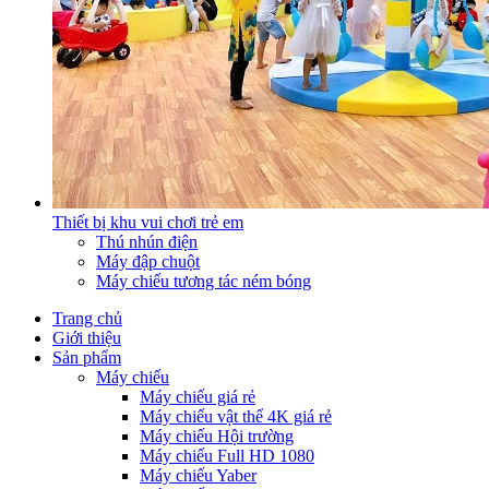
Thiết bị khu vui chơi trẻ em
Thú nhún điện
Máy đập chuột
Máy chiếu tương tác ném bóng
Trang chủ
Giới thiệu
Sản phẩm
Máy chiếu
Máy chiếu giá rẻ
Máy chiếu vật thể 4K giá rẻ
Máy chiếu Hội trường
Máy chiếu Full HD 1080
Máy chiếu Yaber