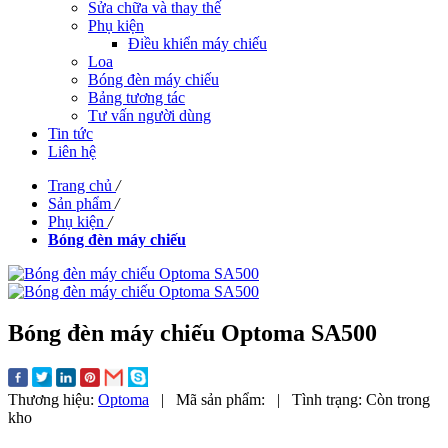
Sửa chữa và thay thế
Phụ kiện
Điều khiển máy chiếu
Loa
Bóng đèn máy chiếu
Bảng tương tác
Tư vấn người dùng
Tin tức
Liên hệ
Trang chủ
/
Sản phẩm
/
Phụ kiện
/
Bóng đèn máy chiếu
Bóng đèn máy chiếu Optoma SA500
Thương hiệu:
Optoma
|
Mã sản phẩm:
|
Tình trạng:
Còn trong
kho