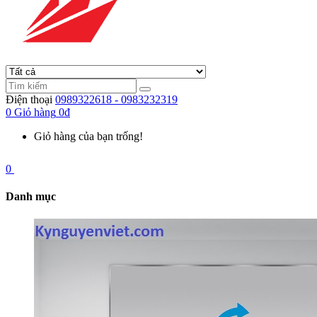
Điện thoại
0989322618 - 0983232319
0
Giỏ hàng
0đ
Giỏ hàng của bạn trống!
0
Danh mục