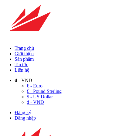
Trang chủ
Giới thiệu
Sản phẩm
Tin tức
Liên hệ
đ
- VND
€ - Euro
£ - Pound Sterling
$ - US Dollar
đ - VND
Đăng ký
Đăng nhập