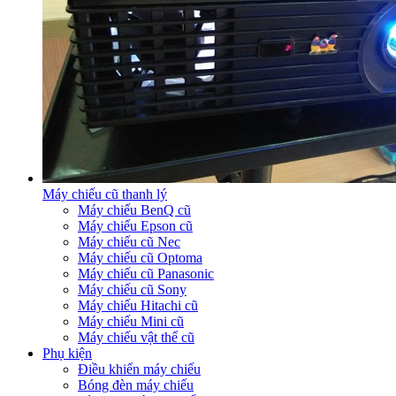
Máy chiếu cũ thanh lý
Máy chiếu BenQ cũ
Máy chiếu Epson cũ
Máy chiếu cũ Nec
Máy chiếu cũ Optoma
Máy chiếu cũ Panasonic
Máy chiếu cũ Sony
Máy chiếu Hitachi cũ
Máy chiếu Mini cũ
Máy chiếu vật thể cũ
Phụ kiện
Điều khiển máy chiếu
Bóng đèn máy chiếu