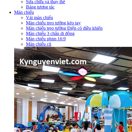
Sửa chữa và thay thế
Bảng tương tác
Màn chiếu
Vải màn chiếu
Màn chiếu treo tường kéo tay
Màn chiếu treo tường Điện có điều khiển
Màn chiếu 3 chân di động
Màn chiếu phim 16:9
Màn chiếu cũ