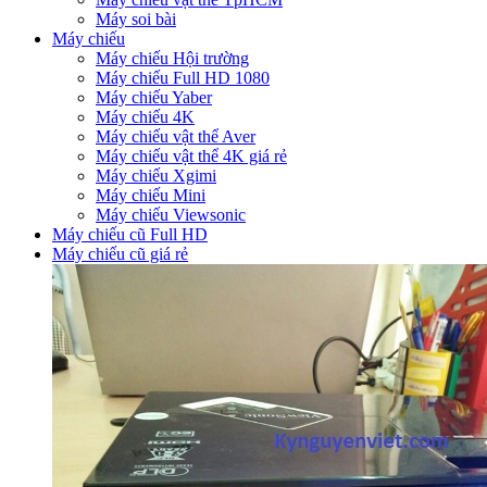
Máy soi bài
Máy chiếu
Máy chiếu Hội trường
Máy chiếu Full HD 1080
Máy chiếu Yaber
Máy chiếu 4K
Máy chiếu vật thể Aver
Máy chiếu vật thể 4K giá rẻ
Máy chiếu Xgimi
Máy chiếu Mini
Máy chiếu Viewsonic
Máy chiếu cũ Full HD
Máy chiếu cũ giá rẻ