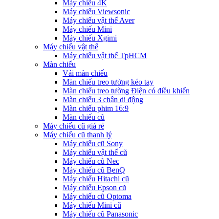
Máy chiếu 4K
Máy chiếu Viewsonic
Máy chiếu vật thể Aver
Máy chiếu Mini
Máy chiếu Xgimi
Máy chiếu vật thể
Máy chiếu vật thể TpHCM
Màn chiếu
Vải màn chiếu
Màn chiếu treo tường kéo tay
Màn chiếu treo tường Điện có điều khiển
Màn chiếu 3 chân di động
Màn chiếu phim 16:9
Màn chiếu cũ
Máy chiếu cũ giá rẻ
Máy chiếu cũ thanh lý
Máy chiếu cũ Sony
Máy chiếu vật thể cũ
Máy chiếu cũ Nec
Máy chiếu cũ BenQ
Máy chiếu Hitachi cũ
Máy chiếu Epson cũ
Máy chiếu cũ Optoma
Máy chiếu Mini cũ
Máy chiếu cũ Panasonic