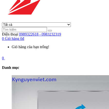
Điện thoại
0989322618 - 0983232319
0
Giỏ hàng
0đ
Giỏ hàng của bạn trống!
0
Danh mục