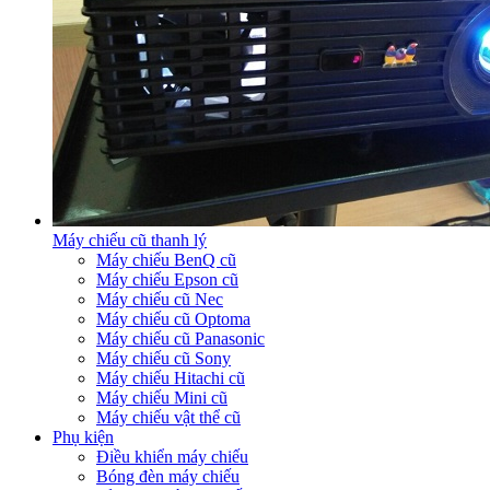
Máy chiếu cũ thanh lý
Máy chiếu BenQ cũ
Máy chiếu Epson cũ
Máy chiếu cũ Nec
Máy chiếu cũ Optoma
Máy chiếu cũ Panasonic
Máy chiếu cũ Sony
Máy chiếu Hitachi cũ
Máy chiếu Mini cũ
Máy chiếu vật thể cũ
Phụ kiện
Điều khiển máy chiếu
Bóng đèn máy chiếu