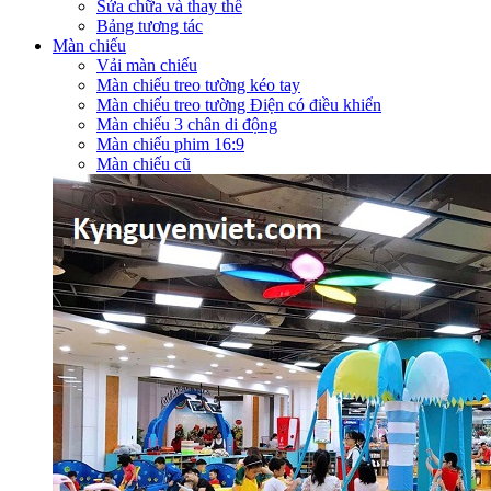
Sửa chữa và thay thế
Bảng tương tác
Màn chiếu
Vải màn chiếu
Màn chiếu treo tường kéo tay
Màn chiếu treo tường Điện có điều khiển
Màn chiếu 3 chân di động
Màn chiếu phim 16:9
Màn chiếu cũ