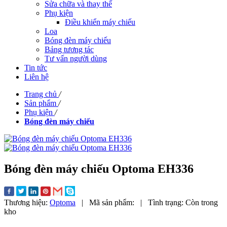
Sửa chữa và thay thế
Phụ kiện
Điều khiển máy chiếu
Loa
Bóng đèn máy chiếu
Bảng tương tác
Tư vấn người dùng
Tin tức
Liên hệ
Trang chủ
/
Sản phẩm
/
Phụ kiện
/
Bóng đèn máy chiếu
Bóng đèn máy chiếu Optoma EH336
Thương hiệu:
Optoma
|
Mã sản phẩm:
|
Tình trạng:
Còn trong
kho