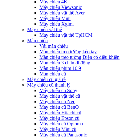
Máy chiếu 4K
Máy chiếu Viewsonic
Máy chiếu vật thể Aver
Máy chiếu Mini
Máy chiếu Xgimi
Máy chiếu vật thể
Máy chiếu vật thể TpHCM
Màn chiếu
Vải màn chiếu
Màn chiếu treo tường kéo tay
Màn chiếu treo tường Điện có điều khiển
Màn chiếu 3 chân di động
Màn chiếu phim 16:9
Màn chiếu cũ
Máy chiếu cũ giá rẻ
Máy chiếu cũ thanh lý
Máy chiếu cũ Sony
Máy chiếu vật thể cũ
Máy chiếu cũ Nec
Máy chiếu cũ BenQ
Máy chiếu Hitachi cũ
Máy chiếu Epson cũ
Máy chiếu cũ Optoma
Máy chiếu Mini cũ
Máy chiếu cũ Panasonic