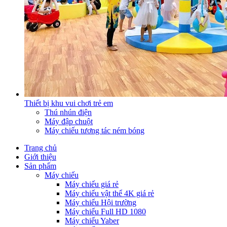
Thiết bị khu vui chơi trẻ em
Thú nhún điện
Máy đập chuột
Máy chiếu tương tác ném bóng
Trang chủ
Giới thiệu
Sản phẩm
Máy chiếu
Máy chiếu giá rẻ
Máy chiếu vật thể 4K giá rẻ
Máy chiếu Hội trường
Máy chiếu Full HD 1080
Máy chiếu Yaber