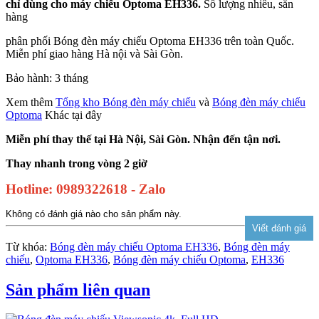
chỉ dùng cho máy chiếu Optoma EH336.
Số lượng nhiều, sẵn
hàng
phân phối Bóng đèn máy chiếu Optoma EH336 trên toàn Quốc.
Miễn phí giao hàng Hà nội và Sài Gòn.
Bảo hành: 3 tháng
Xem thêm
Tổng kho Bóng đèn máy chiếu
và
Bóng đèn máy chiếu
Optoma
Khác tại đây
Miễn phí thay thế tại Hà Nội, Sài Gòn. Nhận đến tận nơi.
Thay nhanh trong vòng 2 giờ
Hotline: 0989322618 - Zalo
Không có đánh giá nào cho sản phẩm này.
Từ khóa:
Bóng đèn máy chiếu Optoma EH336
,
Bóng đèn máy
chiếu
,
Optoma EH336
,
Bóng đèn máy chiếu Optoma
,
EH336
Sản phẩm liên quan