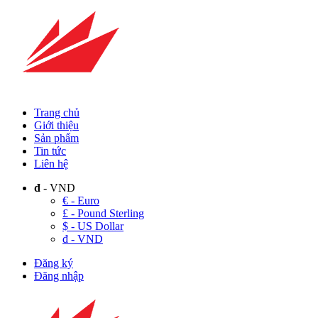
Trang chủ
Giới thiệu
Sản phẩm
Tin tức
Liên hệ
đ
- VND
€ - Euro
£ - Pound Sterling
$ - US Dollar
đ - VND
Đăng ký
Đăng nhập