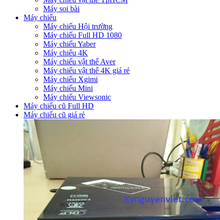
Máy soi bài
Máy chiếu
Máy chiếu Hội trường
Máy chiếu Full HD 1080
Máy chiếu Yaber
Máy chiếu 4K
Máy chiếu vật thể Aver
Máy chiếu vật thể 4K giá rẻ
Máy chiếu Xgimi
Máy chiếu Mini
Máy chiếu Viewsonic
Máy chiếu cũ Full HD
Máy chiếu cũ giá rẻ