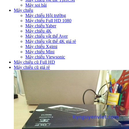
Máy soi bài
Máy chiếu
Máy chiếu Hội trường
Máy chiếu Full HD 1080
Máy chiếu Yaber
Máy chiếu 4K
Máy chiếu vật thể Aver
Máy chiếu vật thể 4K giá rẻ
Máy chiếu Xgimi
Máy chiếu Mini
Máy chiếu Viewsonic
Máy chiếu cũ Full HD
Máy chiếu cũ giá rẻ