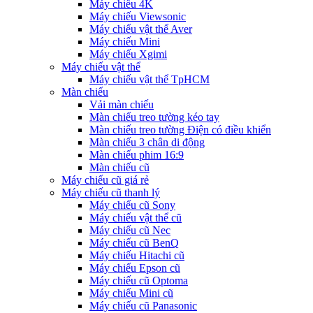
Máy chiếu 4K
Máy chiếu Viewsonic
Máy chiếu vật thể Aver
Máy chiếu Mini
Máy chiếu Xgimi
Máy chiếu vật thể
Máy chiếu vật thể TpHCM
Màn chiếu
Vải màn chiếu
Màn chiếu treo tường kéo tay
Màn chiếu treo tường Điện có điều khiển
Màn chiếu 3 chân di động
Màn chiếu phim 16:9
Màn chiếu cũ
Máy chiếu cũ giá rẻ
Máy chiếu cũ thanh lý
Máy chiếu cũ Sony
Máy chiếu vật thể cũ
Máy chiếu cũ Nec
Máy chiếu cũ BenQ
Máy chiếu Hitachi cũ
Máy chiếu Epson cũ
Máy chiếu cũ Optoma
Máy chiếu Mini cũ
Máy chiếu cũ Panasonic