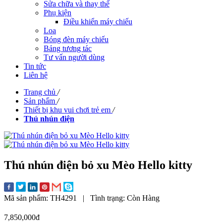
Sửa chữa và thay thế
Phụ kiện
Điều khiển máy chiếu
Loa
Bóng đèn máy chiếu
Bảng tương tác
Tư vấn người dùng
Tin tức
Liên hệ
Trang chủ
/
Sản phẩm
/
Thiết bị khu vui chơi trẻ em
/
Thú nhún điện
Thú nhún điện bỏ xu Mèo Hello kitty
Mã sản phẩm:
TH4291
|
Tình trạng:
Còn Hàng
7,850,000đ