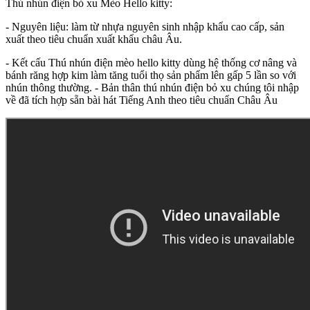
Thú nhún điện bỏ xu Mèo Hello kitty:
- Nguyên liệu: làm từ nhựa nguyên sinh nhập khẩu cao cấp, sản
xuất theo tiêu chuẩn xuất khẩu châu Âu.
- Kết cấu Thú nhún điện mèo hello kitty dùng hệ thống cơ nâng và
bánh răng hợp kim làm tăng tuổi thọ sản phẩm lên gấp 5 lần so với
nhún thông thường. - Bản thân thú nhún điện bỏ xu chúng tôi nhập
về đã tích hợp sẵn bài hát Tiếng Anh theo tiêu chuẩn Châu Âu