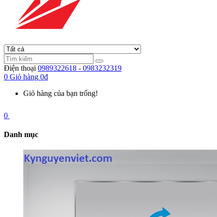
Điện thoại
0989322618 - 0983232319
0
Giỏ hàng
0đ
Giỏ hàng của bạn trống!
0
Danh mục