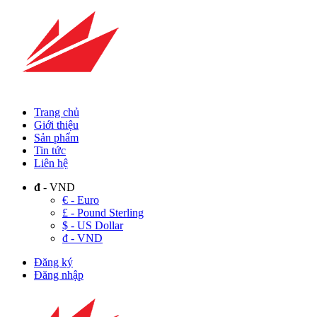
Trang chủ
Giới thiệu
Sản phẩm
Tin tức
Liên hệ
đ
- VND
€ - Euro
£ - Pound Sterling
$ - US Dollar
đ - VND
Đăng ký
Đăng nhập