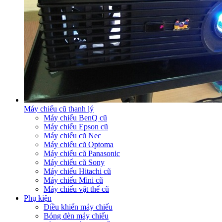
Máy chiếu cũ thanh lý
Máy chiếu BenQ cũ
Máy chiếu Epson cũ
Máy chiếu cũ Nec
Máy chiếu cũ Optoma
Máy chiếu cũ Panasonic
Máy chiếu cũ Sony
Máy chiếu Hitachi cũ
Máy chiếu Mini cũ
Máy chiếu vật thể cũ
Phụ kiện
Điều khiển máy chiếu
Bóng đèn máy chiếu