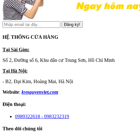
Đăng ký!
HỆ THỐNG CỬA HÀNG
Tại Sài Gòn:
Số 2, Đường số 6, Khu dân cư Trung Sơn, Hồ Chí Minh
Tại Hà Nội:
- B2, Đại Kim, Hoàng Mai, Hà Nội
Website
:
kynguyenviet.com
Điện thoại:
0989322618 - 0983232319
Theo dõi chúng tôi