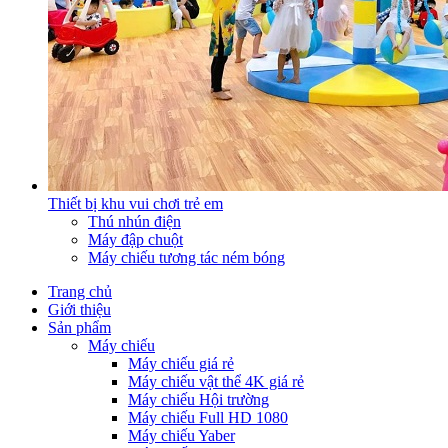
Thiết bị khu vui chơi trẻ em
Thú nhún điện
Máy đập chuột
Máy chiếu tương tác ném bóng
Trang chủ
Giới thiệu
Sản phẩm
Máy chiếu
Máy chiếu giá rẻ
Máy chiếu vật thể 4K giá rẻ
Máy chiếu Hội trường
Máy chiếu Full HD 1080
Máy chiếu Yaber