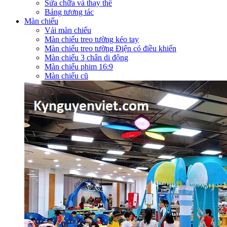
Sửa chữa và thay thế
Bảng tương tác
Màn chiếu
Vải màn chiếu
Màn chiếu treo tường kéo tay
Màn chiếu treo tường Điện có điều khiển
Màn chiếu 3 chân di động
Màn chiếu phim 16:9
Màn chiếu cũ