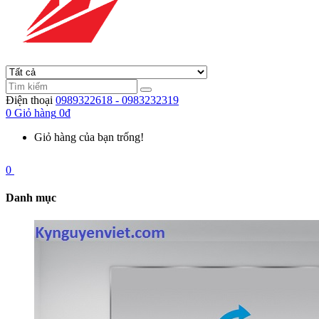
Điện thoại
0989322618 - 0983232319
0
Giỏ hàng
0đ
Giỏ hàng của bạn trống!
0
Danh mục