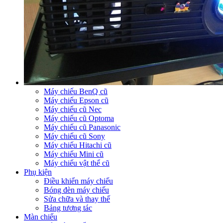
Máy chiếu BenQ cũ
Máy chiếu Epson cũ
Máy chiếu cũ Nec
Máy chiếu cũ Optoma
Máy chiếu cũ Panasonic
Máy chiếu cũ Sony
Máy chiếu Hitachi cũ
Máy chiếu Mini cũ
Máy chiếu vật thể cũ
Phụ kiện
Điều khiển máy chiếu
Bóng đèn máy chiếu
Sửa chữa và thay thế
Bảng tương tác
Màn chiếu