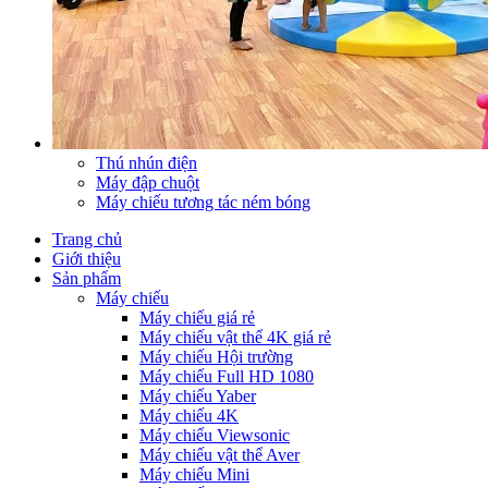
Thú nhún điện
Máy đập chuột
Máy chiếu tương tác ném bóng
Trang chủ
Giới thiệu
Sản phẩm
Máy chiếu
Máy chiếu giá rẻ
Máy chiếu vật thể 4K giá rẻ
Máy chiếu Hội trường
Máy chiếu Full HD 1080
Máy chiếu Yaber
Máy chiếu 4K
Máy chiếu Viewsonic
Máy chiếu vật thể Aver
Máy chiếu Mini