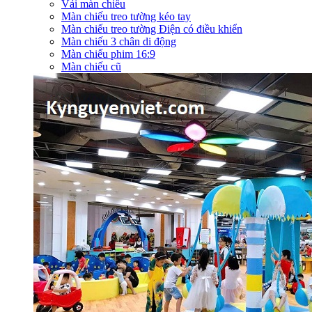
Vải màn chiếu
Màn chiếu treo tường kéo tay
Màn chiếu treo tường Điện có điều khiển
Màn chiếu 3 chân di động
Màn chiếu phim 16:9
Màn chiếu cũ