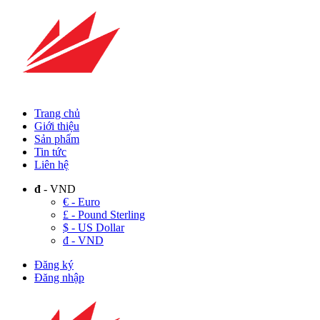
Trang chủ
Giới thiệu
Sản phẩm
Tin tức
Liên hệ
đ
- VND
€ - Euro
£ - Pound Sterling
$ - US Dollar
đ - VND
Đăng ký
Đăng nhập