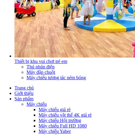
Thiết bị khu vui chơi trẻ em
Thú nhún điện
Máy đập chuột
Máy chiếu tương tác ném bóng
Trang chủ
Giới thiệu
Sản phẩm
Máy chiếu
Máy chiếu giá rẻ
Máy chiếu vật thể 4K giá rẻ
Máy chiếu Hội trường
Máy chiếu Full HD 1080
Máy chiếu Yaber