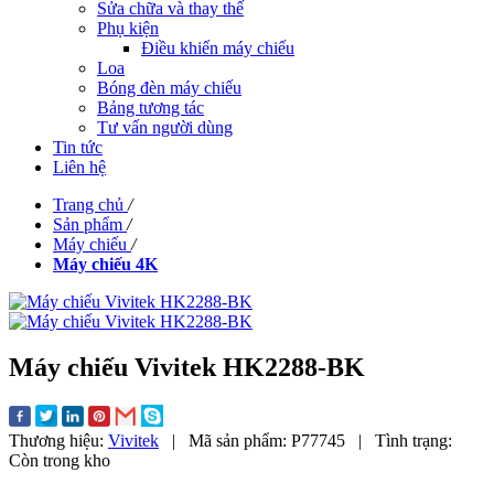
Sửa chữa và thay thế
Phụ kiện
Điều khiển máy chiếu
Loa
Bóng đèn máy chiếu
Bảng tương tác
Tư vấn người dùng
Tin tức
Liên hệ
Trang chủ
/
Sản phẩm
/
Máy chiếu
/
Máy chiếu 4K
Máy chiếu Vivitek HK2288-BK
Thương hiệu:
Vivitek
|
Mã sản phẩm:
P77745
|
Tình trạng:
Còn trong kho