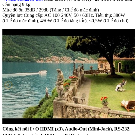
Cân nặng 9 kg
Mức độ ồn 35dB / 29db (Tăng / Chế độ mặc định)
Quyền lực Cung cấp: AC 100-240V, 50 / 60Hz. Tiêu thụ: 380W
(Chế độ mặc định), 450W (Chế độ tăng tốc), <0,5W (Chế độ chờ)
Cổng kết nối I / O HDMI (x3), Audio-Out (Mini-Jack), RS-232,