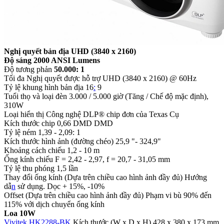
Nghị quyết bản địa UHD (3840 x 2160)
Độ sáng 2000 ANSI Lumens
Độ tương phản
50.000: 1
Tối đa Nghị quyết được hỗ trợ UHD (3840 x 2160) @ 60Hz
Tỷ lệ khung hình bản địa 16
:
9
Tuổi thọ và loại đèn 3.000 / 5.000 giờ (Tăng / Chế độ mặc định),
310W
Loại hiển thị Công nghệ DLP® chip đơn của Texas Cụ
Kích thước chip 0,66 DMD DMD
Tỷ lệ ném 1,39 - 2,09: 1
Kích thước hình ảnh (đường chéo) 25,9 "- 324,9"
Khoảng cách chiếu 1,2 - 10 m
Ống kính chiếu F = 2,42 - 2,97, f = 20,7 - 31,05 mm
Tỷ lệ thu phóng 1,5 lần
Thay đổi ống kính (Dựa trên chiều cao hình ảnh đầy đủ) Hướng
dẫ
n
sử dụng. Dọc + 15%, -10%
Offset (Dựa trên chiều cao hình ảnh đầy đủ) Phạm vi bù 90% đến
115% với dịch chuyển ống kính
Loa 10W
Vivitek HK2288-BK
Kích thước (W x D x H) 428 x 380 x 173 mm