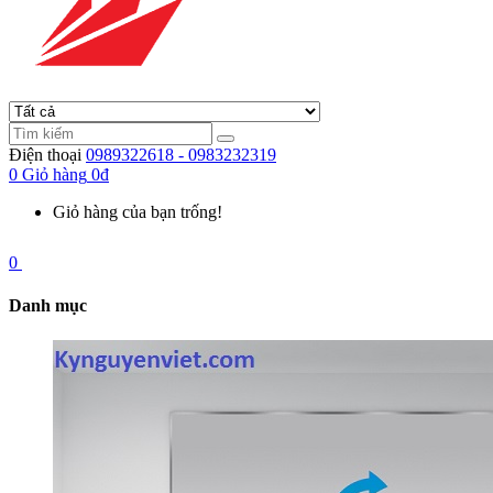
Điện thoại
0989322618 - 0983232319
0
Giỏ hàng
0đ
Giỏ hàng của bạn trống!
0
Danh mục