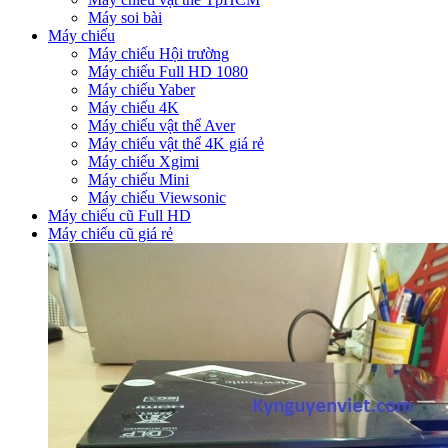
Máy soi bài
Máy chiếu
Máy chiếu Hội trường
Máy chiếu Full HD 1080
Máy chiếu Yaber
Máy chiếu 4K
Máy chiếu vật thể Aver
Máy chiếu vật thể 4K giá rẻ
Máy chiếu Xgimi
Máy chiếu Mini
Máy chiếu Viewsonic
Máy chiếu cũ Full HD
Máy chiếu cũ giá rẻ