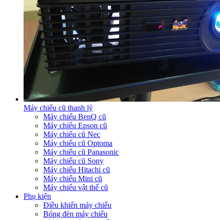
Máy chiếu cũ thanh lý
Máy chiếu BenQ cũ
Máy chiếu Epson cũ
Máy chiếu cũ Nec
Máy chiếu cũ Optoma
Máy chiếu cũ Panasonic
Máy chiếu cũ Sony
Máy chiếu Hitachi cũ
Máy chiếu Mini cũ
Máy chiếu vật thể cũ
Phụ kiện
Điều khiển máy chiếu
Bóng đèn máy chiếu