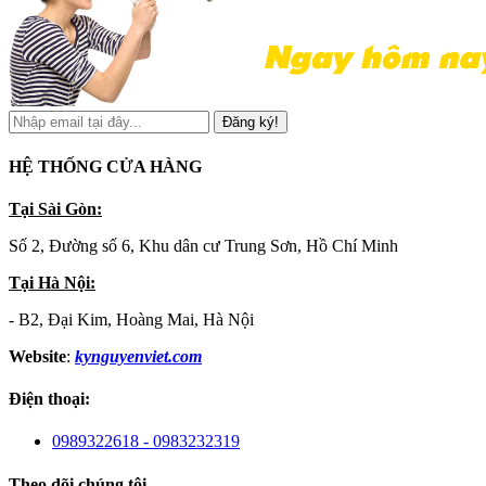
Đăng ký!
HỆ THỐNG CỬA HÀNG
Tại Sài Gòn:
Số 2, Đường số 6, Khu dân cư Trung Sơn, Hồ Chí Minh
Tại Hà Nội:
- B2, Đại Kim, Hoàng Mai, Hà Nội
Website
:
kynguyenviet.com
Điện thoại:
0989322618 - 0983232319
Theo dõi chúng tôi