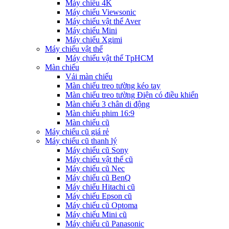
Máy chiếu 4K
Máy chiếu Viewsonic
Máy chiếu vật thể Aver
Máy chiếu Mini
Máy chiếu Xgimi
Máy chiếu vật thể
Máy chiếu vật thể TpHCM
Màn chiếu
Vải màn chiếu
Màn chiếu treo tường kéo tay
Màn chiếu treo tường Điện có điều khiển
Màn chiếu 3 chân di động
Màn chiếu phim 16:9
Màn chiếu cũ
Máy chiếu cũ giá rẻ
Máy chiếu cũ thanh lý
Máy chiếu cũ Sony
Máy chiếu vật thể cũ
Máy chiếu cũ Nec
Máy chiếu cũ BenQ
Máy chiếu Hitachi cũ
Máy chiếu Epson cũ
Máy chiếu cũ Optoma
Máy chiếu Mini cũ
Máy chiếu cũ Panasonic