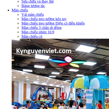
Sửa chữa và thay thế
Bảng tương tác
Màn chiếu
Vải màn chiếu
Màn chiếu treo tường kéo tay
Màn chiếu treo tường Điện có điều khiển
Màn chiếu 3 chân di động
Màn chiếu phim 16:9
Màn chiếu cũ