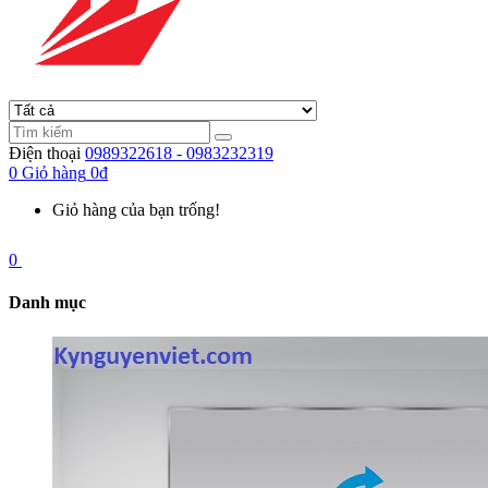
Điện thoại
0989322618 - 0983232319
0
Giỏ hàng
0đ
Giỏ hàng của bạn trống!
0
Danh mục