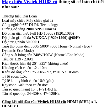
Máy chiếu Vivitek H1188 cũ
thông số cơ bản chi tiết
như sau:
Thương hiệu Đài Loan
Loại máy chiếu Máy chiếu giải trí
Công nghệ 0.65” DLP® Technology
Cường độ sáng
2000 ANSI lumens
Độ phân giải thực Full HD 1080p (1920x1080)
Độ phân giải tối đa
WUXGA (1920x1200) @60Hz
Độ tương phản
50.000:1
Tuổi thọ bóng đèn 3500/ 5000/ 7000 Hours (Normal / Eco /
Dynamic Eco Mode)
Công suất bóng đèn 240W/190W (Normal/Eco Mode)
Tiêu cự 1.39 - 2.09:1
Kích thước hiển thị 26" ­ 325" (đường chéo)
Khoảng cách chiếu 1.2 - 10m
Khẩu độ ống kính F=2.418-2.97, f=20.7-31.05mm
Tỷ lệ zoom 1.5x
Tỷ lệ khung hình chiếu 16:9 (gốc)
Keystone ±40° theo chiều dọc
Tần số quét ngang 15, 31~91.4KHz
Tần số quét dọc 24~30Hz, 47~120Hz
Cổng kết nối đầu vào Vivitek H1188 cũ:
HDMI (MHL) x 1,
HDMI x 1