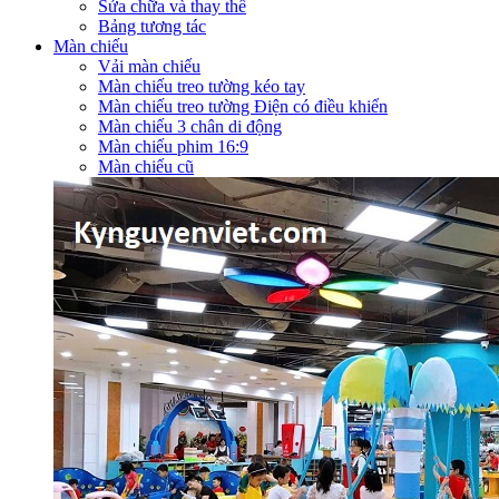
Sửa chữa và thay thế
Bảng tương tác
Màn chiếu
Vải màn chiếu
Màn chiếu treo tường kéo tay
Màn chiếu treo tường Điện có điều khiển
Màn chiếu 3 chân di động
Màn chiếu phim 16:9
Màn chiếu cũ