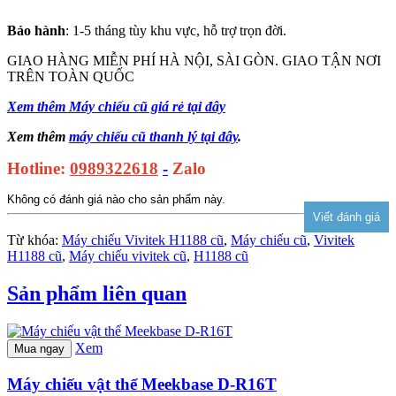
Bảo hành
: 1-5 tháng tùy khu vực, hỗ trợ trọn đời.
GIAO HÀNG MIỄN PHÍ HÀ NỘI, SÀI GÒN. GIAO TẬN NƠI
TRÊN TOÀN QUỐC
Xem thêm Máy chiếu cũ giá rẻ tại đây
Xem thêm
máy chiếu cũ thanh lý tại đây
.
Hotline:
0989322618
-
Zalo
Không có đánh giá nào cho sản phẩm này.
Từ khóa:
Máy chiếu Vivitek H1188 cũ
,
Máy chiếu cũ
,
Vivitek
H1188 cũ
,
Máy chiếu vivitek cũ
,
H1188 cũ
Sản phẩm liên quan
Xem
Mua ngay
Máy chiếu vật thể Meekbase D-R16T