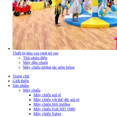
Thiết bị khu vui chơi trẻ em
Thú nhún điện
Máy đập chuột
Máy chiếu tương tác ném bóng
Trang chủ
Giới thiệu
Sản phẩm
Máy chiếu
Máy chiếu giá rẻ
Máy chiếu vật thể 4K giá rẻ
Máy chiếu Hội trường
Máy chiếu Full HD 1080
Máy chiếu Yaber