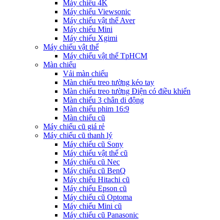
Máy chiếu 4K
Máy chiếu Viewsonic
Máy chiếu vật thể Aver
Máy chiếu Mini
Máy chiếu Xgimi
Máy chiếu vật thể
Máy chiếu vật thể TpHCM
Màn chiếu
Vải màn chiếu
Màn chiếu treo tường kéo tay
Màn chiếu treo tường Điện có điều khiển
Màn chiếu 3 chân di động
Màn chiếu phim 16:9
Màn chiếu cũ
Máy chiếu cũ giá rẻ
Máy chiếu cũ thanh lý
Máy chiếu cũ Sony
Máy chiếu vật thể cũ
Máy chiếu cũ Nec
Máy chiếu cũ BenQ
Máy chiếu Hitachi cũ
Máy chiếu Epson cũ
Máy chiếu cũ Optoma
Máy chiếu Mini cũ
Máy chiếu cũ Panasonic