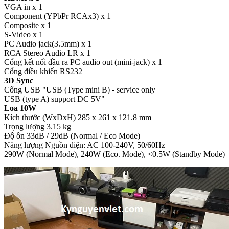
VGA in x 1
Component (YPbPr RCAx3) x 1
Composite x 1
S-Video x 1
PC Audio jack(3.5mm) x 1
RCA Stereo Audio LR x 1
Cổng kết nối đầu ra PC audio out (mini-jack) x 1
Cổng điều khiển RS232
3D Sync
Cổng USB "USB (Type mini B) - service only
USB (type A) support DC 5V"
Loa 10W
Kích thước (WxDxH) 285 x 261 x 121.8 mm
Trọng lượng 3.15 kg
Độ ồn 33dB / 29dB (Normal / Eco Mode)
Năng lượng Nguồn điện: AC 100-240V, 50/60Hz
290W (Normal Mode), 240W (Eco. Mode), <0.5W (Standby Mode)