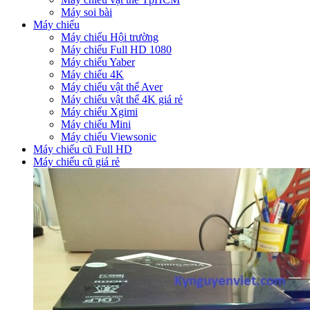
Máy soi bài
Máy chiếu
Máy chiếu Hội trường
Máy chiếu Full HD 1080
Máy chiếu Yaber
Máy chiếu 4K
Máy chiếu vật thể Aver
Máy chiếu vật thể 4K giá rẻ
Máy chiếu Xgimi
Máy chiếu Mini
Máy chiếu Viewsonic
Máy chiếu cũ Full HD
Máy chiếu cũ giá rẻ