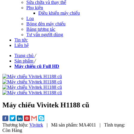
Sửa chữa và thay thế
Phụ kiện
Điều khiển máy chiếu
Loa
Bóng đèn máy chiếu
Bảng tương tác
Tư vấn người dùng
Tin tức
Liên hệ
Trang chủ
/
Sản phẩm
/
Máy chiếu cũ Full HD
Máy chiếu Vivitek H1188 cũ
Thương hiệu:
Vivitek
|
Mã sản phẩm:
MA4011
|
Tình trạng:
Còn Hàng