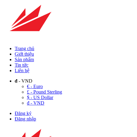
Trang chủ
Giới thiệu
Sản phẩm
Tin tức
Liên hệ
đ
- VND
€ - Euro
£ - Pound Sterling
$ - US Dollar
đ - VND
Đăng ký
Đăng nhập