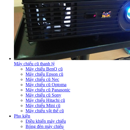
Máy chiếu cũ thanh lý
Máy chiếu BenQ cũ
Máy chiếu Epson cũ
Máy chiếu cũ Nec
Máy chiếu cũ Optoma
Máy chiếu cũ Panasonic
Máy chiếu cũ Sony
Máy chiếu Hitachi cũ
Máy chiếu Mini cũ
Máy chiếu vật thể cũ
Phụ kiện
Điều khiển máy chiếu
Bóng đèn máy chiếu