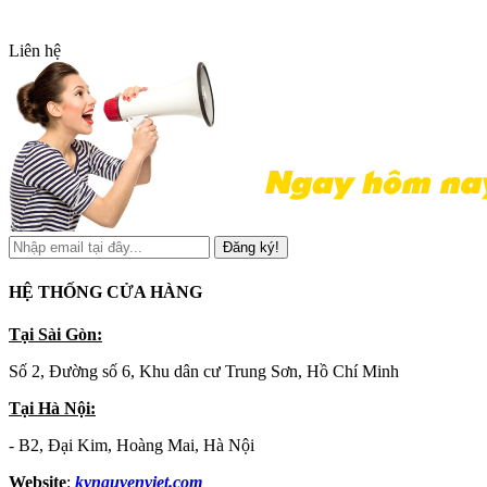
Liên hệ
Đăng ký!
HỆ THỐNG CỬA HÀNG
Tại Sài Gòn:
Số 2, Đường số 6, Khu dân cư Trung Sơn, Hồ Chí Minh
Tại Hà Nội:
- B2, Đại Kim, Hoàng Mai, Hà Nội
Website
:
kynguyenviet.com