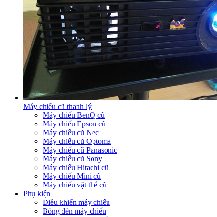
Máy chiếu cũ thanh lý
Máy chiếu BenQ cũ
Máy chiếu Epson cũ
Máy chiếu cũ Nec
Máy chiếu cũ Optoma
Máy chiếu cũ Panasonic
Máy chiếu cũ Sony
Máy chiếu Hitachi cũ
Máy chiếu Mini cũ
Máy chiếu vật thể cũ
Phụ kiện
Điều khiển máy chiếu
Bóng đèn máy chiếu