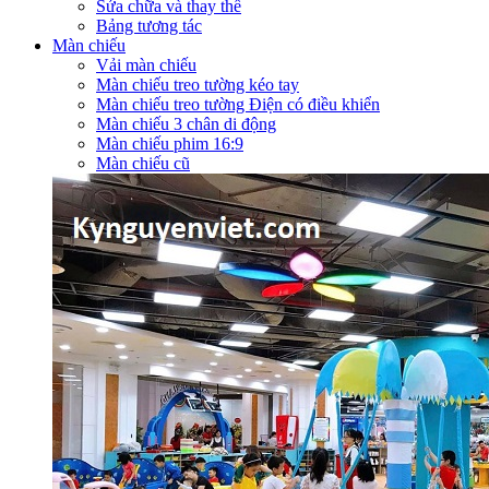
Sửa chữa và thay thế
Bảng tương tác
Màn chiếu
Vải màn chiếu
Màn chiếu treo tường kéo tay
Màn chiếu treo tường Điện có điều khiển
Màn chiếu 3 chân di động
Màn chiếu phim 16:9
Màn chiếu cũ