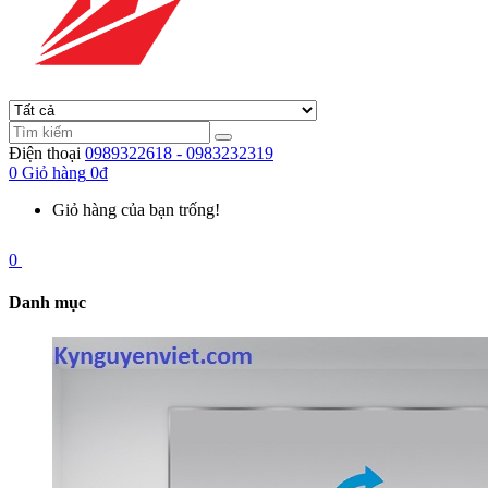
Điện thoại
0989322618 - 0983232319
0
Giỏ hàng
0đ
Giỏ hàng của bạn trống!
0
Danh mục