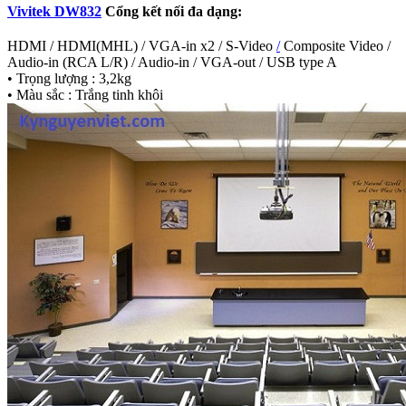
Vivitek DW832
Cổng kết nối đa dạng:
HDMI / HDMI(MHL) / VGA-in x2 / S-Video
/
Composite Video /
Audio-in (RCA L/R) / Audio-in / VGA-out / USB type A
• Trọng lượng : 3,2kg
• Màu sắc : Trắng tinh khôi