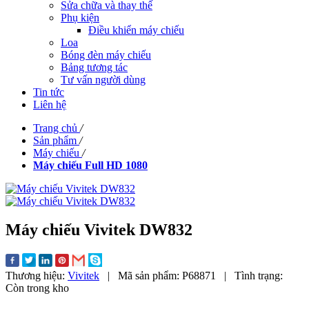
Sửa chữa và thay thế
Phụ kiện
Điều khiển máy chiếu
Loa
Bóng đèn máy chiếu
Bảng tương tác
Tư vấn người dùng
Tin tức
Liên hệ
Trang chủ
/
Sản phẩm
/
Máy chiếu
/
Máy chiếu Full HD 1080
Máy chiếu Vivitek DW832
Thương hiệu:
Vivitek
|
Mã sản phẩm:
P68871
|
Tình trạng:
Còn trong kho