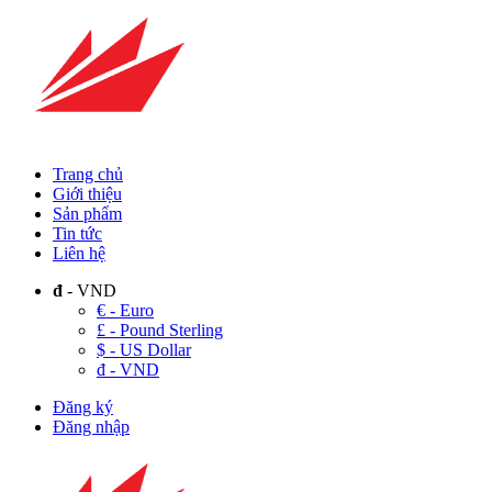
Trang chủ
Giới thiệu
Sản phẩm
Tin tức
Liên hệ
đ
- VND
€ - Euro
£ - Pound Sterling
$ - US Dollar
đ - VND
Đăng ký
Đăng nhập