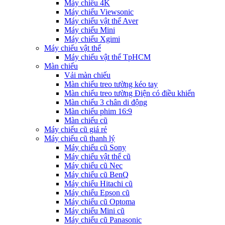
Máy chiếu 4K
Máy chiếu Viewsonic
Máy chiếu vật thể Aver
Máy chiếu Mini
Máy chiếu Xgimi
Máy chiếu vật thể
Máy chiếu vật thể TpHCM
Màn chiếu
Vải màn chiếu
Màn chiếu treo tường kéo tay
Màn chiếu treo tường Điện có điều khiển
Màn chiếu 3 chân di động
Màn chiếu phim 16:9
Màn chiếu cũ
Máy chiếu cũ giá rẻ
Máy chiếu cũ thanh lý
Máy chiếu cũ Sony
Máy chiếu vật thể cũ
Máy chiếu cũ Nec
Máy chiếu cũ BenQ
Máy chiếu Hitachi cũ
Máy chiếu Epson cũ
Máy chiếu cũ Optoma
Máy chiếu Mini cũ
Máy chiếu cũ Panasonic