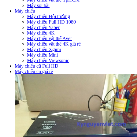
Máy soi bài
Máy chiếu
Máy chiếu Hội trường
Máy chiếu Full HD 1080
Máy chiếu Yaber
Máy chiếu 4K
Máy chiếu vật thể Aver
Máy chiếu vật thể 4K giá rẻ
Máy chiếu Xgimi
Máy chiếu Mini
Máy chiếu Viewsonic
Máy chiếu cũ Full HD
Máy chiếu cũ giá rẻ