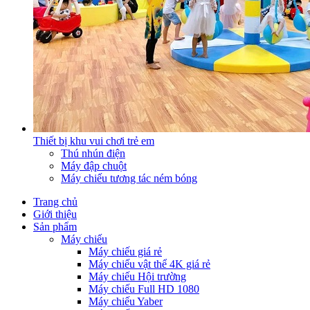
Thiết bị khu vui chơi trẻ em
Thú nhún điện
Máy đập chuột
Máy chiếu tương tác ném bóng
Trang chủ
Giới thiệu
Sản phẩm
Máy chiếu
Máy chiếu giá rẻ
Máy chiếu vật thể 4K giá rẻ
Máy chiếu Hội trường
Máy chiếu Full HD 1080
Máy chiếu Yaber