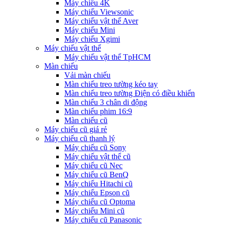
Máy chiếu 4K
Máy chiếu Viewsonic
Máy chiếu vật thể Aver
Máy chiếu Mini
Máy chiếu Xgimi
Máy chiếu vật thể
Máy chiếu vật thể TpHCM
Màn chiếu
Vải màn chiếu
Màn chiếu treo tường kéo tay
Màn chiếu treo tường Điện có điều khiển
Màn chiếu 3 chân di động
Màn chiếu phim 16:9
Màn chiếu cũ
Máy chiếu cũ giá rẻ
Máy chiếu cũ thanh lý
Máy chiếu cũ Sony
Máy chiếu vật thể cũ
Máy chiếu cũ Nec
Máy chiếu cũ BenQ
Máy chiếu Hitachi cũ
Máy chiếu Epson cũ
Máy chiếu cũ Optoma
Máy chiếu Mini cũ
Máy chiếu cũ Panasonic