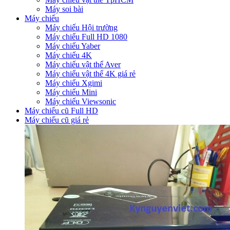
Máy soi bài
Máy chiếu
Máy chiếu Hội trường
Máy chiếu Full HD 1080
Máy chiếu Yaber
Máy chiếu 4K
Máy chiếu vật thể Aver
Máy chiếu vật thể 4K giá rẻ
Máy chiếu Xgimi
Máy chiếu Mini
Máy chiếu Viewsonic
Máy chiếu cũ Full HD
Máy chiếu cũ giá rẻ