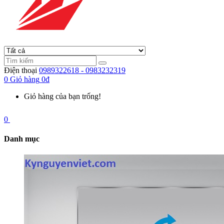
Điện thoại
0989322618 - 0983232319
0
Giỏ hàng
0đ
Giỏ hàng của bạn trống!
0
Danh mục