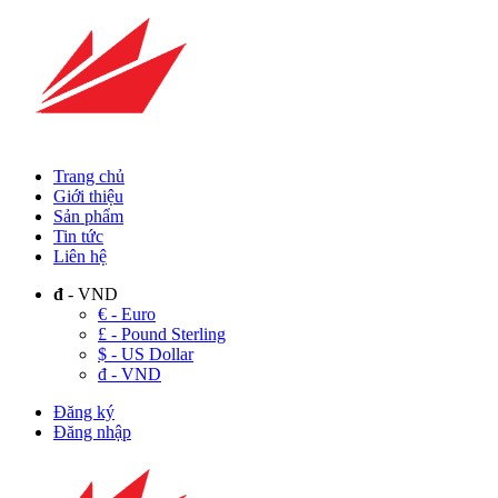
Trang chủ
Giới thiệu
Sản phẩm
Tin tức
Liên hệ
đ
- VND
€ - Euro
£ - Pound Sterling
$ - US Dollar
đ - VND
Đăng ký
Đăng nhập