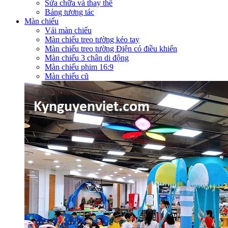
Sửa chữa và thay thế
Bảng tương tác
Màn chiếu
Vải màn chiếu
Màn chiếu treo tường kéo tay
Màn chiếu treo tường Điện có điều khiển
Màn chiếu 3 chân di động
Màn chiếu phim 16:9
Màn chiếu cũ