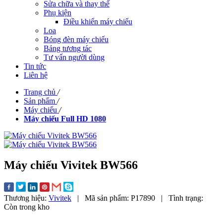
Sửa chữa và thay thế
Phụ kiện
Điều khiển máy chiếu
Loa
Bóng đèn máy chiếu
Bảng tương tác
Tư vấn người dùng
Tin tức
Liên hệ
Trang chủ
/
Sản phẩm
/
Máy chiếu
/
Máy chiếu Full HD 1080
Máy chiếu Vivitek BW566
Thương hiệu:
Vivitek
|
Mã sản phẩm:
P17890
|
Tình trạng:
Còn trong kho