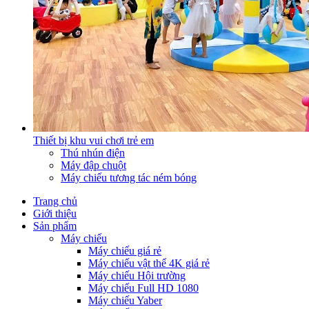
Thiết bị khu vui chơi trẻ em
Thú nhún điện
Máy đập chuột
Máy chiếu tương tác ném bóng
Trang chủ
Giới thiệu
Sản phẩm
Máy chiếu
Máy chiếu giá rẻ
Máy chiếu vật thể 4K giá rẻ
Máy chiếu Hội trường
Máy chiếu Full HD 1080
Máy chiếu Yaber