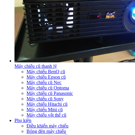
Máy chiếu cũ thanh lý
Máy chiếu BenQ cũ
Máy chiếu Epson cũ
Máy chiếu cũ Nec
Máy chiếu cũ Optoma
Máy chiếu cũ Panasonic
Máy chiếu cũ Sony
Máy chiếu Hitachi cũ
Máy chiếu Mini cũ
Máy chiếu vật thể cũ
Phụ kiện
Điều khiển máy chiếu
Bóng đèn máy chiếu