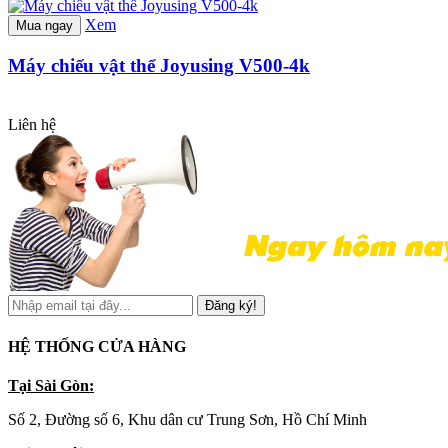
Xem
Mua ngay
Máy chiếu vật thể Joyusing V500-4k
Liên hệ
Đăng ký!
HỆ THỐNG CỬA HÀNG
Tại Sài Gòn:
Số 2, Đường số 6, Khu dân cư Trung Sơn, Hồ Chí Minh