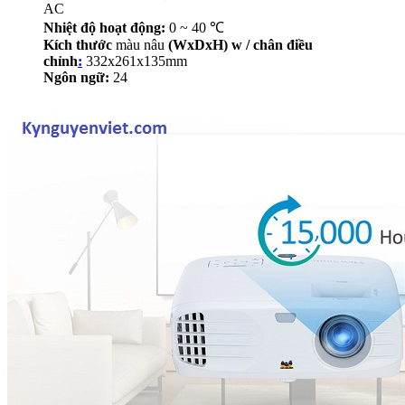
AC
Nhiệt độ hoạt động:
0 ~ 40 ℃
Kích thước
màu nâu
(WxDxH) w / chân điều
chỉnh
:
332x261x135mm
Ngôn ngữ:
24