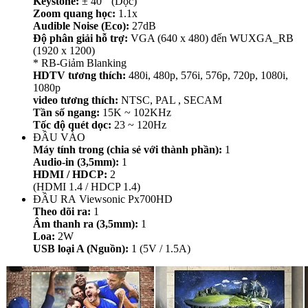
Keystone:
± 40 ° (Dọc)
Zoom quang học:
1.1x
Audible Noise (Eco):
27dB
Độ phân giải hỗ trợ:
VGA (640 x 480) đến WUXGA_RB
(1920 x 1200)
* RB-Giảm Blanking
HDTV tương thích:
480i, 480p, 576i, 576p, 720p, 1080i,
1080p
video tương thích:
NTSC, PAL , SECAM
Tần số ngang:
15K ~ 102KHz
Tốc độ quét dọc:
23 ~ 120Hz
ĐẦU VÀO
Máy tính trong (chia sẻ với thành phần):
1
Audio-in (3,5mm):
1
HDMI / HDCP:
2
(HDMI 1.4 / HDCP 1.4)
ĐẦU RA Viewsonic Px700HD
Theo dõi ra:
1
Âm thanh ra (3,5mm):
1
Loa:
2W
USB loại A (Nguồn):
1 (5V / 1.5A)