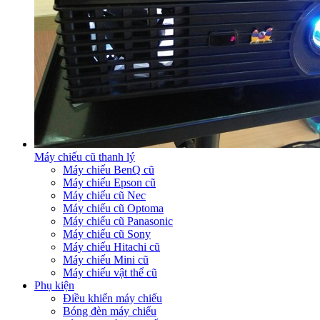
Máy chiếu cũ thanh lý
Máy chiếu BenQ cũ
Máy chiếu Epson cũ
Máy chiếu cũ Nec
Máy chiếu cũ Optoma
Máy chiếu cũ Panasonic
Máy chiếu cũ Sony
Máy chiếu Hitachi cũ
Máy chiếu Mini cũ
Máy chiếu vật thể cũ
Phụ kiện
Điều khiển máy chiếu
Bóng đèn máy chiếu