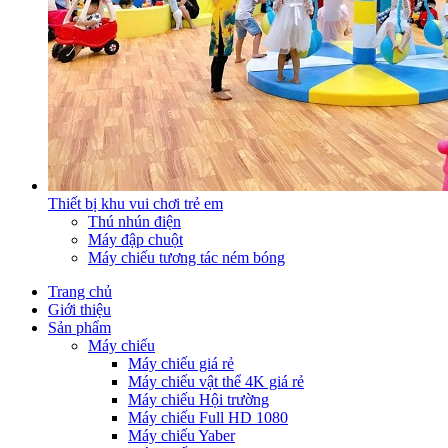
Thiết bị khu vui chơi trẻ em
Thú nhún điện
Máy đập chuột
Máy chiếu tương tác ném bóng
Trang chủ
Giới thiệu
Sản phẩm
Máy chiếu
Máy chiếu giá rẻ
Máy chiếu vật thể 4K giá rẻ
Máy chiếu Hội trường
Máy chiếu Full HD 1080
Máy chiếu Yaber