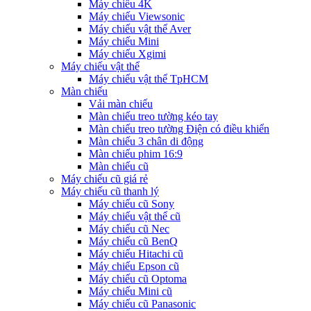
Máy chiếu 4K
Máy chiếu Viewsonic
Máy chiếu vật thể Aver
Máy chiếu Mini
Máy chiếu Xgimi
Máy chiếu vật thể
Máy chiếu vật thể TpHCM
Màn chiếu
Vải màn chiếu
Màn chiếu treo tường kéo tay
Màn chiếu treo tường Điện có điều khiển
Màn chiếu 3 chân di động
Màn chiếu phim 16:9
Màn chiếu cũ
Máy chiếu cũ giá rẻ
Máy chiếu cũ thanh lý
Máy chiếu cũ Sony
Máy chiếu vật thể cũ
Máy chiếu cũ Nec
Máy chiếu cũ BenQ
Máy chiếu Hitachi cũ
Máy chiếu Epson cũ
Máy chiếu cũ Optoma
Máy chiếu Mini cũ
Máy chiếu cũ Panasonic