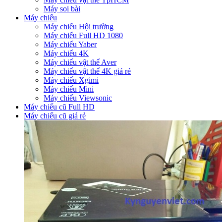
Máy soi bài
Máy chiếu
Máy chiếu Hội trường
Máy chiếu Full HD 1080
Máy chiếu Yaber
Máy chiếu 4K
Máy chiếu vật thể Aver
Máy chiếu vật thể 4K giá rẻ
Máy chiếu Xgimi
Máy chiếu Mini
Máy chiếu Viewsonic
Máy chiếu cũ Full HD
Máy chiếu cũ giá rẻ