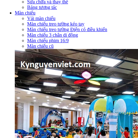
Sửa chữa và thay thế
Bảng tương tác
Màn chiếu
Vải màn chiếu
Màn chiếu treo tường kéo tay
Màn chiếu treo tường Điện có điều khiển
Màn chiếu 3 chân di động
Màn chiếu phim 16:9
Màn chiếu cũ