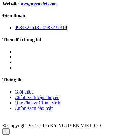
Website
:
kynguyenviet.com
Điện thoại:
0989322618 - 0983232319
Theo dõi chúng tôi
Thông tin
Giới thiệu
Chính sách vận chuyển
Quy định & Chính sách
Chính sách bảo mật
© Copyright 2019-2026 KY NGUYEN VIET. CO.
×