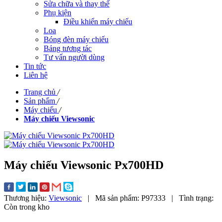
Sửa chữa và thay thế
Phụ kiện
Điều khiển máy chiếu
Loa
Bóng đèn máy chiếu
Bảng tương tác
Tư vấn người dùng
Tin tức
Liên hệ
Trang chủ
/
Sản phẩm
/
Máy chiếu
/
Máy chiếu Viewsonic
Máy chiếu Viewsonic Px700HD
Thương hiệu:
Viewsonic
|
Mã sản phẩm:
P97333
|
Tình trạng:
Còn trong kho