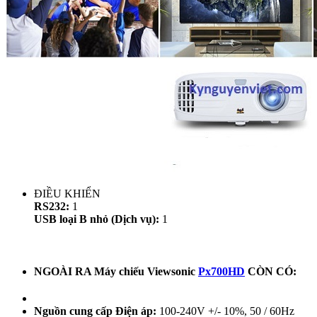
ĐIỀU KHIỂN
RS232:
1
USB loại B nhỏ (Dịch vụ):
1
NGOÀI RA Máy chiếu Viewsonic
Px700HD
CÒN CÓ:
Nguồn cung cấp Điện áp:
100-240V +/- 10%, 50 / 60Hz