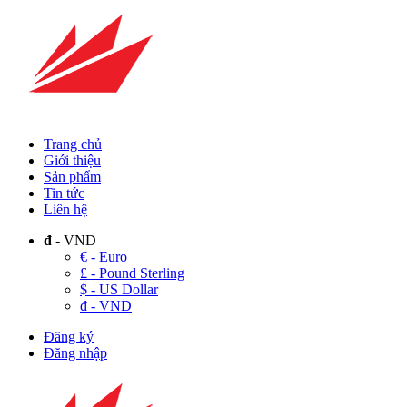
Trang chủ
Giới thiệu
Sản phẩm
Tin tức
Liên hệ
đ
- VND
€ - Euro
£ - Pound Sterling
$ - US Dollar
đ - VND
Đăng ký
Đăng nhập