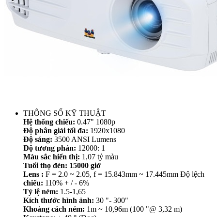
THÔNG SỐ KỸ THUẬT
Hệ thống chiếu:
0.47" 1080p
Độ phân giải tối đa:
1920x1080
Độ sáng:
3500 ANSI Lumens
Độ tương phản:
12000: 1
Màu sắc hiển thị:
1,07 tỷ màu
Tuổi thọ đèn:
15000 giờ
Lens :
F = 2.0 ~ 2.05, f = 15.843mm ~ 17.445mm Độ lệch
chiếu:
110% + / - 6%
Tỷ lệ ném:
1.5-1,65
Kích thước hình ảnh:
30 "- 300"
Khoảng cách ném:
1m ~ 10,96m (100 "@ 3,32 m)