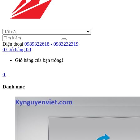
Điện thoại
0989322618 - 0983232319
0
Giỏ hàng
0đ
Giỏ hàng của bạn trống!
0
Danh mục