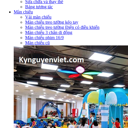
Sửa chữa và thay thế
Bảng tương tác
Màn chiếu
Vải màn chiếu
Màn chiếu treo tường kéo tay
Màn chiếu treo tường Điện có điều khiển
Màn chiếu 3 chân di động
Màn chiếu phim 16:9
Màn chiếu cũ