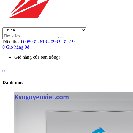
Điện thoại
0989322618 - 0983232319
0
Giỏ hàng
0đ
Giỏ hàng của bạn trống!
0
Danh mục