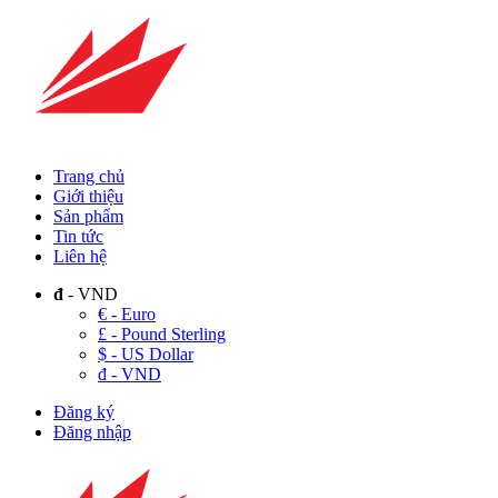
Trang chủ
Giới thiệu
Sản phẩm
Tin tức
Liên hệ
đ
- VND
€ - Euro
£ - Pound Sterling
$ - US Dollar
đ - VND
Đăng ký
Đăng nhập