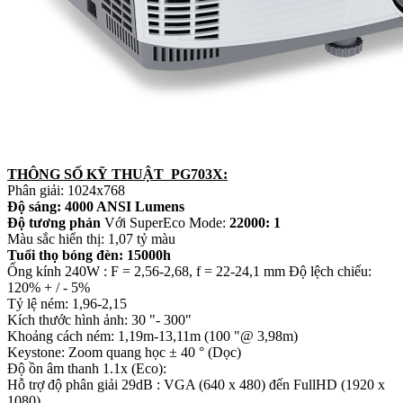
THÔNG SỐ KỸ THUẬT PG703X:
Phân giải: 1024x768
Độ sáng: 4000 ANSI Lumens
Độ tương phản
Với SuperEco Mode:
22000: 1
Màu sắc hiển thị: 1,07 tỷ màu
Tuổi thọ bóng đèn: 15000h
Ống kính 240W : F = 2,56-2,68, f = 22-24,1 mm Độ lệch chiếu:
120% + / - 5%
Tỷ lệ ném: 1,96-2,15
Kích thước hình ảnh: 30 "- 300"
Khoảng cách ném: 1,19m-13,11m (100 "@ 3,98m)
Keystone: Zoom quang học ± 40 ° (Dọc)
Độ ồn âm thanh 1.1x (Eco):
Hỗ trợ độ phân giải 29dB : VGA (640 x 480) đến FullHD (1920 x
1080)