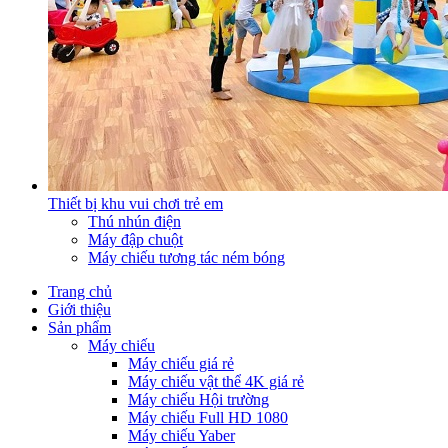
Thiết bị khu vui chơi trẻ em
Thú nhún điện
Máy đập chuột
Máy chiếu tương tác ném bóng
Trang chủ
Giới thiệu
Sản phẩm
Máy chiếu
Máy chiếu giá rẻ
Máy chiếu vật thể 4K giá rẻ
Máy chiếu Hội trường
Máy chiếu Full HD 1080
Máy chiếu Yaber