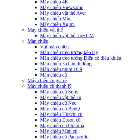
Máy chiếu 4K
Máy chiếu Viewsonic
Máy chiếu vật thể Aver
Máy chiếu Mini
Máy chiếu Xgimi
Máy chiếu vật thể
Máy chiếu vật thể TpHCM
Màn chiếu
Vải màn chiếu
Màn chiếu treo tường kéo tay
Màn chiếu treo tường Điện có điều khiển
Màn chiếu 3 chân di động
Màn chiếu phim 16:9
Màn chiếu cũ
Máy chiếu cũ giá rẻ
Máy chiếu cũ thanh lý
Máy chiếu cũ Sony
Máy chiếu vật thể cũ
Máy chiếu cũ Nec
Máy chiếu cũ BenQ
Máy chiếu Hitachi cũ
Máy chiếu Epson cũ
Máy chiếu cũ Optoma
Máy chiếu Mini cũ
Máy chiếu cũ Panasonic