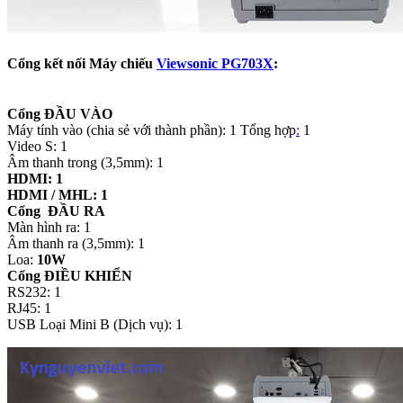
Cổng kết nối Máy chiếu
Viewsonic PG703X
:
Cổng ĐẦU VÀO
Máy tính vào (chia sẻ với thành phần): 1 Tổng hợp
:
1
Video S: 1
Âm thanh trong (3,5mm): 1
HDMI: 1
HDMI / MHL: 1
Cổng ĐẦU RA
Màn hình ra: 1
Âm thanh ra (3,5mm): 1
Loa:
10W
Cổng ĐIỀU KHIỂN
RS232: 1
RJ45: 1
USB Loại Mini B (Dịch vụ): 1