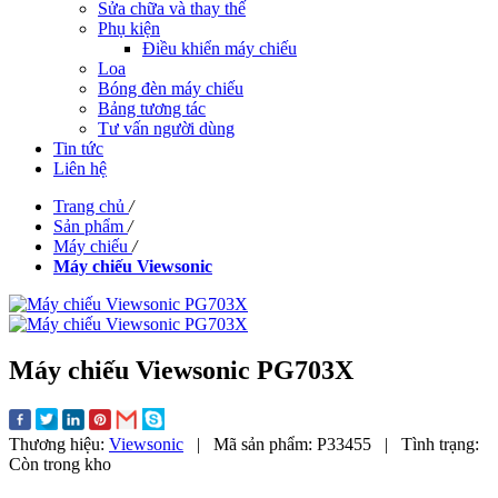
Sửa chữa và thay thế
Phụ kiện
Điều khiển máy chiếu
Loa
Bóng đèn máy chiếu
Bảng tương tác
Tư vấn người dùng
Tin tức
Liên hệ
Trang chủ
/
Sản phẩm
/
Máy chiếu
/
Máy chiếu Viewsonic
Máy chiếu Viewsonic PG703X
Thương hiệu:
Viewsonic
|
Mã sản phẩm:
P33455
|
Tình trạng:
Còn trong kho