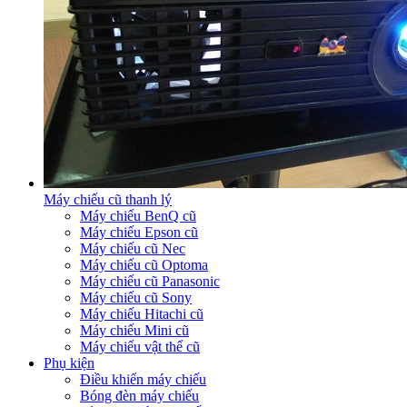
Máy chiếu cũ thanh lý
Máy chiếu BenQ cũ
Máy chiếu Epson cũ
Máy chiếu cũ Nec
Máy chiếu cũ Optoma
Máy chiếu cũ Panasonic
Máy chiếu cũ Sony
Máy chiếu Hitachi cũ
Máy chiếu Mini cũ
Máy chiếu vật thể cũ
Phụ kiện
Điều khiển máy chiếu
Bóng đèn máy chiếu