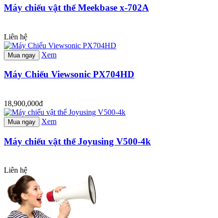
Máy chiếu vật thể Meekbase x-702A
Liên hệ
Xem
Mua ngay
Máy Chiếu Viewsonic PX704HD
18,900,000đ
Xem
Mua ngay
Máy chiếu vật thể Joyusing V500-4k
Liên hệ