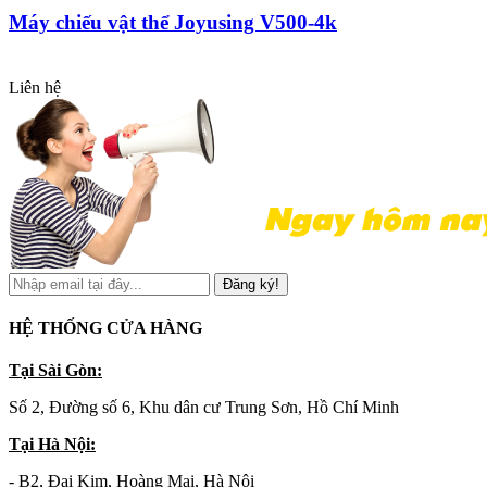
Máy chiếu vật thể Joyusing V500-4k
Liên hệ
Đăng ký!
HỆ THỐNG CỬA HÀNG
Tại Sài Gòn:
Số 2, Đường số 6, Khu dân cư Trung Sơn, Hồ Chí Minh
Tại Hà Nội:
- B2, Đại Kim, Hoàng Mai, Hà Nội