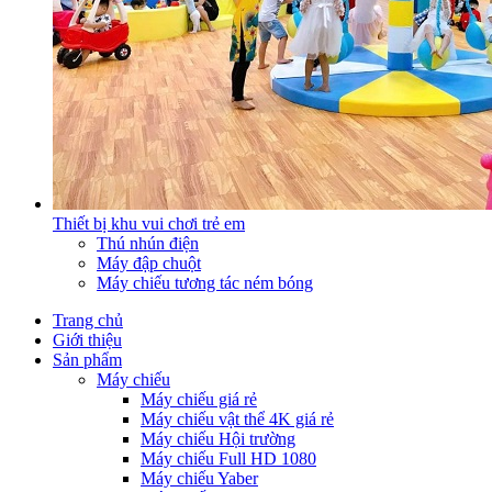
Thiết bị khu vui chơi trẻ em
Thú nhún điện
Máy đập chuột
Máy chiếu tương tác ném bóng
Trang chủ
Giới thiệu
Sản phẩm
Máy chiếu
Máy chiếu giá rẻ
Máy chiếu vật thể 4K giá rẻ
Máy chiếu Hội trường
Máy chiếu Full HD 1080
Máy chiếu Yaber