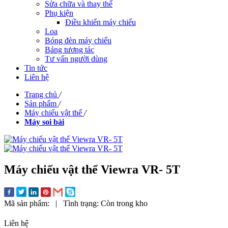
Sửa chữa và thay thế
Phụ kiện
Điều khiển máy chiếu
Loa
Bóng đèn máy chiếu
Bảng tương tác
Tư vấn người dùng
Tin tức
Liên hệ
Trang chủ
/
Sản phẩm
/
Máy chiếu vật thể
/
Máy soi bài
Máy chiếu vật thể Viewra VR- 5T
Mã sản phẩm:
|
Tình trạng:
Còn trong kho
Liên hệ