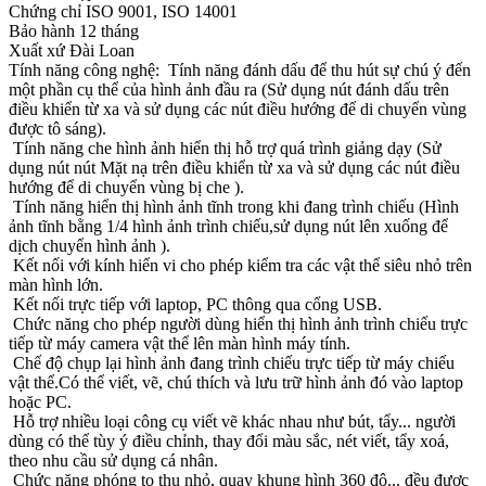
Chứng chỉ ISO 9001, ISO 14001
Bảo hành 12 tháng
Xuất xứ Đài Loan
Tính năng công nghệ: Tính năng đánh dấu để thu hút sự chú ý đến
một phần cụ thể của hình ảnh đầu ra (Sử dụng nút đánh dấu trên
điều khiển từ xa và sử dụng các nút điều hướng để di chuyển vùng
được tô sáng).
Tính năng che hình ảnh hiển thị hỗ trợ quá trình giảng dạy (Sử
dụng nút nút Mặt nạ trên điều khiển từ xa và sử dụng các nút điều
hướng để di chuyển vùng bị che ).
Tính năng hiển thị hình ảnh tĩnh trong khi đang trình chiếu (Hình
ảnh tĩnh bằng 1/4 hình ảnh trình chiếu,sử dụng nút lên xuống để
dịch chuyển hình ảnh ).
Kết nối với kính hiển vi cho phép kiểm tra các vật thể siêu nhỏ trên
màn hình lớn.
Kết nối trực tiếp với laptop, PC thông qua cổng USB.
Chức năng cho phép người dùng hiển thị hình ảnh trình chiếu trực
tiếp từ máy camera vật thể lên màn hình máy tính.
Chế độ chụp lại hình ảnh đang trình chiếu trực tiếp từ máy chiếu
vật thể.Có thể viết, vẽ, chú thích và lưu trữ hình ảnh đó vào laptop
hoặc PC.
Hỗ trợ nhiều loại công cụ viết vẽ khác nhau như bút, tẩy... người
dùng có thể tùy ý điều chỉnh, thay đổi màu sắc, nét viết, tẩy xoá,
theo nhu cầu sử dụng cá nhân.
Chức năng phóng to thu nhỏ, quay khung hình 360 độ... đều được