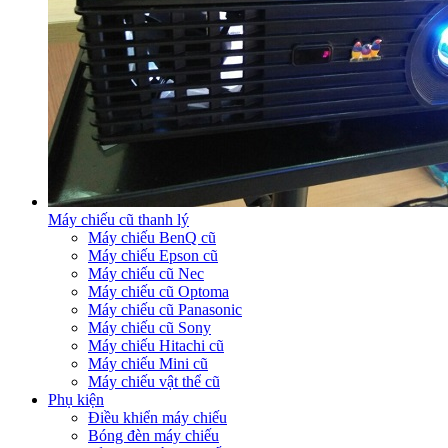
Máy chiếu cũ thanh lý
Máy chiếu BenQ cũ
Máy chiếu Epson cũ
Máy chiếu cũ Nec
Máy chiếu cũ Optoma
Máy chiếu cũ Panasonic
Máy chiếu cũ Sony
Máy chiếu Hitachi cũ
Máy chiếu Mini cũ
Máy chiếu vật thể cũ
Phụ kiện
Điều khiển máy chiếu
Bóng đèn máy chiếu