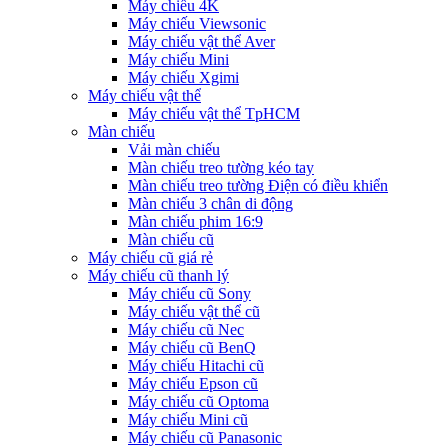
Máy chiếu 4K
Máy chiếu Viewsonic
Máy chiếu vật thể Aver
Máy chiếu Mini
Máy chiếu Xgimi
Máy chiếu vật thể
Máy chiếu vật thể TpHCM
Màn chiếu
Vải màn chiếu
Màn chiếu treo tường kéo tay
Màn chiếu treo tường Điện có điều khiển
Màn chiếu 3 chân di động
Màn chiếu phim 16:9
Màn chiếu cũ
Máy chiếu cũ giá rẻ
Máy chiếu cũ thanh lý
Máy chiếu cũ Sony
Máy chiếu vật thể cũ
Máy chiếu cũ Nec
Máy chiếu cũ BenQ
Máy chiếu Hitachi cũ
Máy chiếu Epson cũ
Máy chiếu cũ Optoma
Máy chiếu Mini cũ
Máy chiếu cũ Panasonic