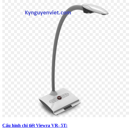
Cấu hình chi tiết Viewra VR- 5T: