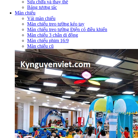
Sửa chữa và thay thế
Bảng tương tác
Màn chiếu
Vải màn chiếu
Màn chiếu treo tường kéo tay
Màn chiếu treo tường Điện có điều khiển
Màn chiếu 3 chân di động
Màn chiếu phim 16:9
Màn chiếu cũ