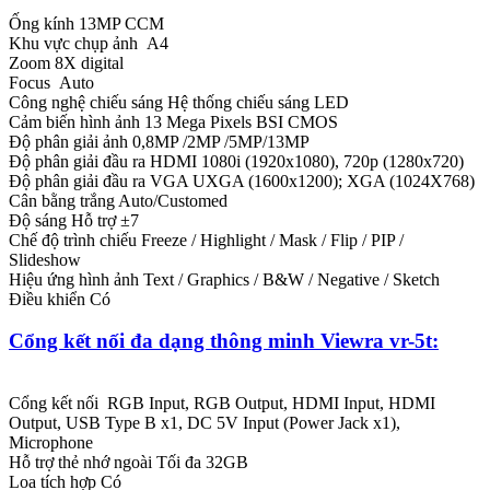
Ống kính 13MP CCM
Khu vực chụp ảnh A4
Zoom 8X digital
Focus Auto
Công nghệ chiếu sáng Hệ thống chiếu sáng LED
Cảm biến hình ảnh 13 Mega Pixels BSI CMOS
Độ phân giải ảnh 0,8MP /2MP /5MP/13MP
Độ phân giải đầu ra HDMI 1080i (1920x1080), 720p (1280x720)
Độ phân giải đầu ra VGA UXGA (1600x1200); XGA (1024X768)
Cân bằng trắng Auto/Customed
Độ sáng Hỗ trợ ±7
Chế độ trình chiếu Freeze / Highlight / Mask / Flip / PIP /
Slideshow
Hiệu ứng hình ảnh Text / Graphics / B&W / Negative / Sketch
Điều khiển Có
Cổng kết nối đa dạng thông minh Viewra vr-5t:
Cổng kết nối RGB Input, RGB Output, HDMI Input, HDMI
Output, USB Type B x1, DC 5V Input (Power Jack x1),
Microphone
Hỗ trợ thẻ nhớ ngoài Tối đa 32GB
Loa tích hợp Có