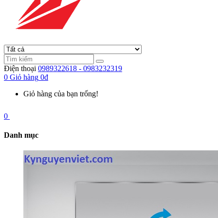
Điện thoại
0989322618 - 0983232319
0
Giỏ hàng
0đ
Giỏ hàng của bạn trống!
0
Danh mục