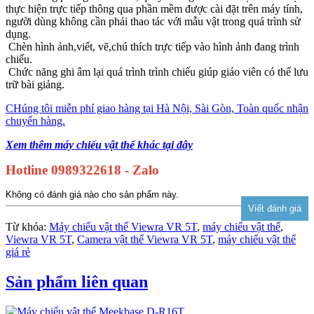
thực hiện trực tiếp thông qua phần mềm được cài đặt trên máy tính,
người dùng không cần phải thao tác với mẫu vật trong quá trình sử
dụng.
Chèn hình ảnh,viết, vẽ,chú thích trực tiếp vào hình ảnh đang trình
chiếu.
Chức năng ghi âm lại quá trình trình chiếu giúp giáo viên có thể lưu
trữ bài giảng.
CHúng tôi miễn phí giao hàng tại Hà Nội, Sài Gòn, Toàn quốc nhận
chuyển hàng.
Xem thêm máy chiếu vật thể khác tại đây
Hotline 0989322618 - Zalo
Không có đánh giá nào cho sản phẩm này.
Từ khóa:
Máy chiếu vật thể Viewra VR 5T
,
máy chiếu vật thể
,
Viewra VR 5T
,
Camera vật thể Viewra VR 5T
,
máy chiếu vật thể
giá rẻ
Sản phẩm liên quan