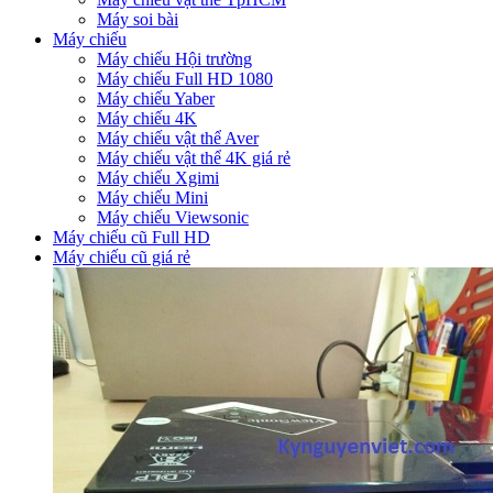
Máy soi bài
Máy chiếu
Máy chiếu Hội trường
Máy chiếu Full HD 1080
Máy chiếu Yaber
Máy chiếu 4K
Máy chiếu vật thể Aver
Máy chiếu vật thể 4K giá rẻ
Máy chiếu Xgimi
Máy chiếu Mini
Máy chiếu Viewsonic
Máy chiếu cũ Full HD
Máy chiếu cũ giá rẻ