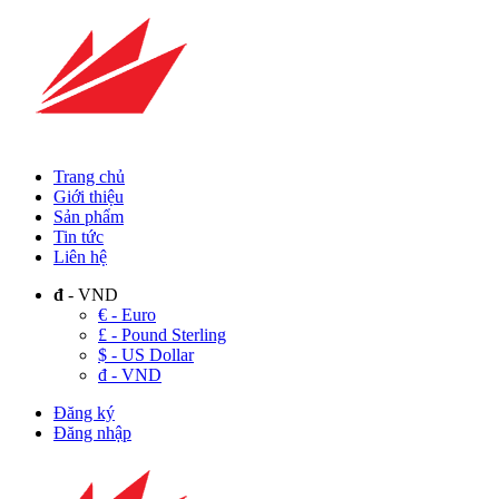
Trang chủ
Giới thiệu
Sản phẩm
Tin tức
Liên hệ
đ
- VND
€ - Euro
£ - Pound Sterling
$ - US Dollar
đ - VND
Đăng ký
Đăng nhập