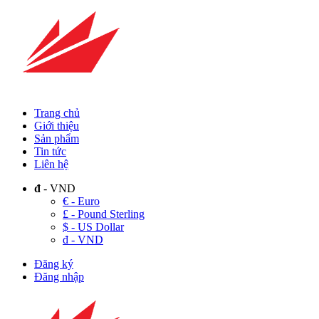
Trang chủ
Giới thiệu
Sản phẩm
Tin tức
Liên hệ
đ
- VND
€ - Euro
£ - Pound Sterling
$ - US Dollar
đ - VND
Đăng ký
Đăng nhập