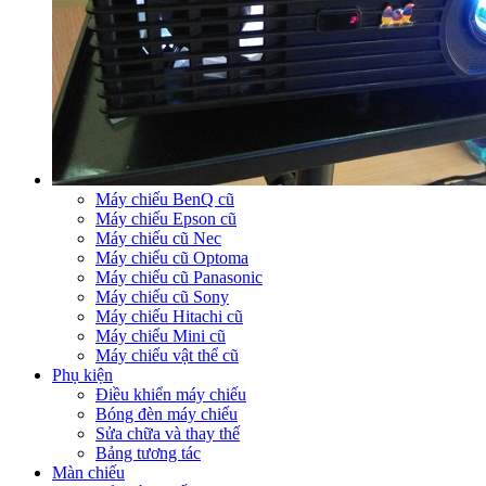
Máy chiếu BenQ cũ
Máy chiếu Epson cũ
Máy chiếu cũ Nec
Máy chiếu cũ Optoma
Máy chiếu cũ Panasonic
Máy chiếu cũ Sony
Máy chiếu Hitachi cũ
Máy chiếu Mini cũ
Máy chiếu vật thể cũ
Phụ kiện
Điều khiển máy chiếu
Bóng đèn máy chiếu
Sửa chữa và thay thế
Bảng tương tác
Màn chiếu