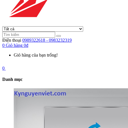
Điện thoại
0989322618 - 0983232319
0
Giỏ hàng
0đ
Giỏ hàng của bạn trống!
0
Danh mục