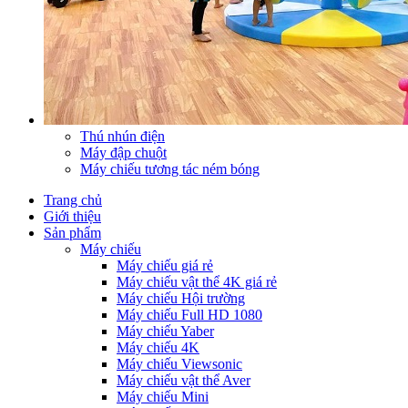
Thú nhún điện
Máy đập chuột
Máy chiếu tương tác ném bóng
Trang chủ
Giới thiệu
Sản phẩm
Máy chiếu
Máy chiếu giá rẻ
Máy chiếu vật thể 4K giá rẻ
Máy chiếu Hội trường
Máy chiếu Full HD 1080
Máy chiếu Yaber
Máy chiếu 4K
Máy chiếu Viewsonic
Máy chiếu vật thể Aver
Máy chiếu Mini