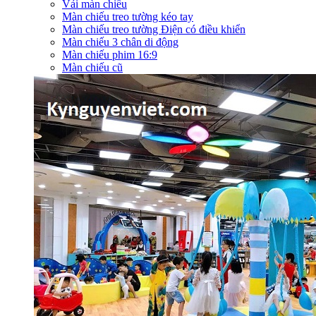
Vải màn chiếu
Màn chiếu treo tường kéo tay
Màn chiếu treo tường Điện có điều khiển
Màn chiếu 3 chân di động
Màn chiếu phim 16:9
Màn chiếu cũ