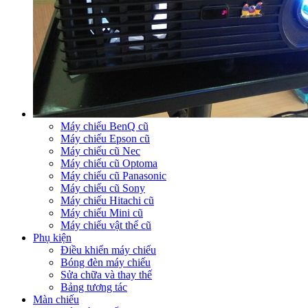
Máy chiếu BenQ cũ
Máy chiếu Epson cũ
Máy chiếu cũ Nec
Máy chiếu cũ Optoma
Máy chiếu cũ Panasonic
Máy chiếu cũ Sony
Máy chiếu Hitachi cũ
Máy chiếu Mini cũ
Máy chiếu vật thể cũ
Phụ kiện
Điều khiển máy chiếu
Bóng đèn máy chiếu
Sửa chữa và thay thế
Bảng tương tác
Màn chiếu