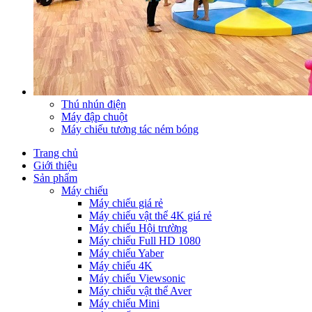
Thú nhún điện
Máy đập chuột
Máy chiếu tương tác ném bóng
Trang chủ
Giới thiệu
Sản phẩm
Máy chiếu
Máy chiếu giá rẻ
Máy chiếu vật thể 4K giá rẻ
Máy chiếu Hội trường
Máy chiếu Full HD 1080
Máy chiếu Yaber
Máy chiếu 4K
Máy chiếu Viewsonic
Máy chiếu vật thể Aver
Máy chiếu Mini