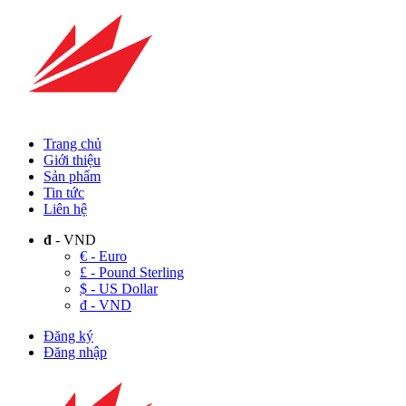
Trang chủ
Giới thiệu
Sản phẩm
Tin tức
Liên hệ
đ
- VND
€ - Euro
£ - Pound Sterling
$ - US Dollar
đ - VND
Đăng ký
Đăng nhập