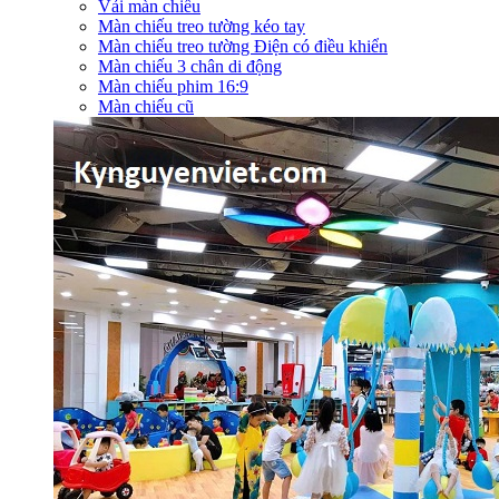
Vải màn chiếu
Màn chiếu treo tường kéo tay
Màn chiếu treo tường Điện có điều khiển
Màn chiếu 3 chân di động
Màn chiếu phim 16:9
Màn chiếu cũ