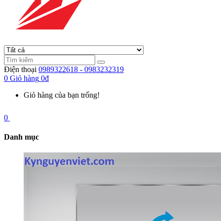
Điện thoại
0989322618 - 0983232319
0
Giỏ hàng
0đ
Giỏ hàng của bạn trống!
0
Danh mục