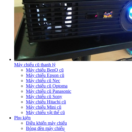
Máy chiếu cũ thanh lý
Máy chiếu BenQ cũ
Máy chiếu Epson cũ
Máy chiếu cũ Nec
Máy chiếu cũ Optoma
Máy chiếu cũ Panasonic
Máy chiếu cũ Sony
Máy chiếu Hitachi cũ
Máy chiếu Mini cũ
Máy chiếu vật thể cũ
Phụ kiện
Điều khiển máy chiếu
Bóng đèn máy chiếu