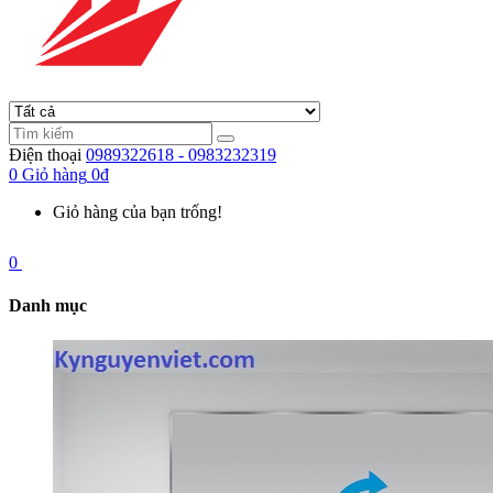
Điện thoại
0989322618 - 0983232319
0
Giỏ hàng
0đ
Giỏ hàng của bạn trống!
0
Danh mục