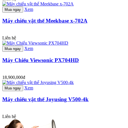
Xem
Mua ngay
Máy chiếu vật thể Meekbase x-702A
Liên hệ
Xem
Mua ngay
Máy Chiếu Viewsonic PX704HD
18,900,000đ
Xem
Mua ngay
Máy chiếu vật thể Joyusing V500-4k
Liên hệ