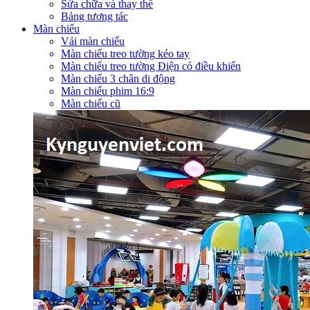
Sửa chữa và thay thế
Bảng tương tác
Màn chiếu
Vải màn chiếu
Màn chiếu treo tường kéo tay
Màn chiếu treo tường Điện có điều khiển
Màn chiếu 3 chân di động
Màn chiếu phim 16:9
Màn chiếu cũ