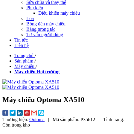
Sửa chữa và thay thế
Phụ kiện
Điều khiển máy chiếu
Loa
Bóng đèn máy chiếu
Bảng tương tác
Tư vấn người dùng
Tin tức
Liên hệ
Trang chủ
/
Sản phẩm
/
Máy chiếu
/
Máy chiếu Hội trường
Máy chiếu Optoma XA510
Thương hiệu:
Optoma
|
Mã sản phẩm:
P35612
|
Tình trạng:
Còn trong kho