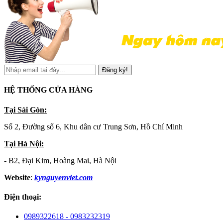
Đăng ký!
HỆ THỐNG CỬA HÀNG
Tại Sài Gòn:
Số 2, Đường số 6, Khu dân cư Trung Sơn, Hồ Chí Minh
Tại Hà Nội:
- B2, Đại Kim, Hoàng Mai, Hà Nội
Website
:
kynguyenviet.com
Điện thoại:
0989322618 - 0983232319