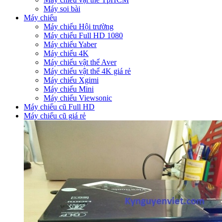
Máy soi bài
Máy chiếu
Máy chiếu Hội trường
Máy chiếu Full HD 1080
Máy chiếu Yaber
Máy chiếu 4K
Máy chiếu vật thể Aver
Máy chiếu vật thể 4K giá rẻ
Máy chiếu Xgimi
Máy chiếu Mini
Máy chiếu Viewsonic
Máy chiếu cũ Full HD
Máy chiếu cũ giá rẻ