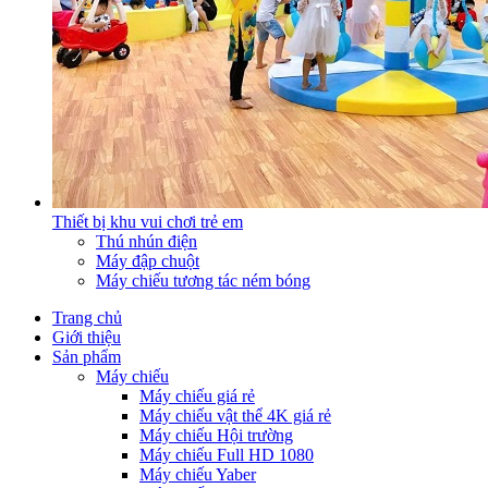
Thiết bị khu vui chơi trẻ em
Thú nhún điện
Máy đập chuột
Máy chiếu tương tác ném bóng
Trang chủ
Giới thiệu
Sản phẩm
Máy chiếu
Máy chiếu giá rẻ
Máy chiếu vật thể 4K giá rẻ
Máy chiếu Hội trường
Máy chiếu Full HD 1080
Máy chiếu Yaber