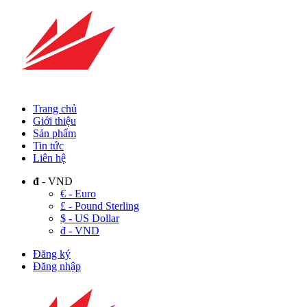
Trang chủ
Giới thiệu
Sản phẩm
Tin tức
Liên hệ
đ
- VND
€ - Euro
£ - Pound Sterling
$ - US Dollar
đ - VND
Đăng ký
Đăng nhập