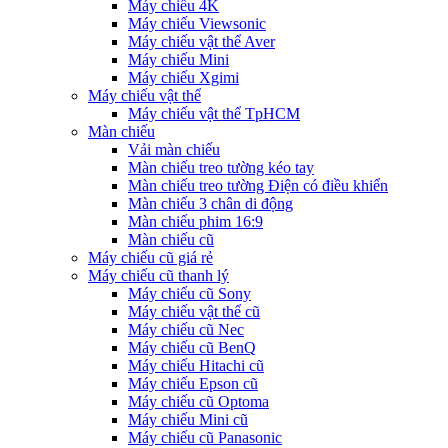
Máy chiếu 4K
Máy chiếu Viewsonic
Máy chiếu vật thể Aver
Máy chiếu Mini
Máy chiếu Xgimi
Máy chiếu vật thể
Máy chiếu vật thể TpHCM
Màn chiếu
Vải màn chiếu
Màn chiếu treo tường kéo tay
Màn chiếu treo tường Điện có điều khiển
Màn chiếu 3 chân di động
Màn chiếu phim 16:9
Màn chiếu cũ
Máy chiếu cũ giá rẻ
Máy chiếu cũ thanh lý
Máy chiếu cũ Sony
Máy chiếu vật thể cũ
Máy chiếu cũ Nec
Máy chiếu cũ BenQ
Máy chiếu Hitachi cũ
Máy chiếu Epson cũ
Máy chiếu cũ Optoma
Máy chiếu Mini cũ
Máy chiếu cũ Panasonic