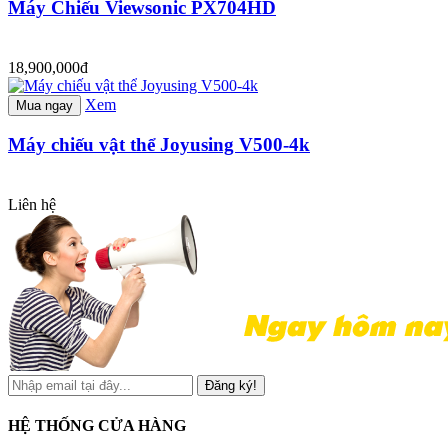
Máy Chiếu Viewsonic PX704HD
18,900,000đ
Xem
Mua ngay
Máy chiếu vật thể Joyusing V500-4k
Liên hệ
Đăng ký!
HỆ THỐNG CỬA HÀNG