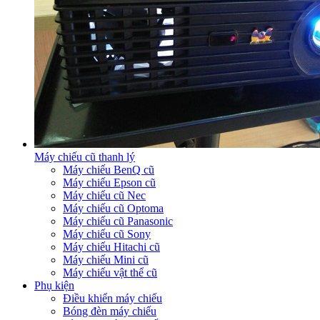
Máy chiếu cũ thanh lý
Máy chiếu BenQ cũ
Máy chiếu Epson cũ
Máy chiếu cũ Nec
Máy chiếu cũ Optoma
Máy chiếu cũ Panasonic
Máy chiếu cũ Sony
Máy chiếu Hitachi cũ
Máy chiếu Mini cũ
Máy chiếu vật thể cũ
Phụ kiện
Điều khiển máy chiếu
Bóng đèn máy chiếu