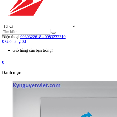
Điện thoại
0989322618 - 0983232319
0
Giỏ hàng
0đ
Giỏ hàng của bạn trống!
0
Danh mục