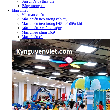
Sửa chữa và thay thế
Bảng tương tác
Màn chiếu
Vải màn chiếu
Màn chiếu treo tường kéo tay
Màn chiếu treo tường Điện có điều khiển
Màn chiếu 3 chân di động
Màn chiếu phim 16:9
Màn chiếu cũ