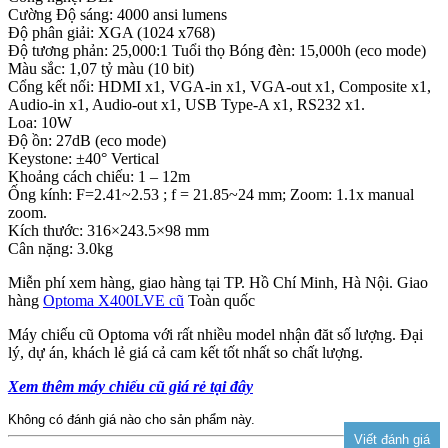
Cường Độ sáng: 4000 ansi lumens
Độ phân giải: XGA (1024 x768)
Độ tương phản: 25,000:1 Tuổi thọ Bóng đèn: 15,000h (eco mode)
Màu sắc: 1,07 tỷ màu (10 bit)
Cổng kết nối: HDMI x1, VGA-in x1, VGA-out x1, Composite x1,
Audio-in x1, Audio-out x1, USB Type-A x1, RS232 x1.
Loa: 10W
Độ ồn: 27dB (eco mode)
Keystone: ±40° Vertical
Khoảng cách chiếu: 1 – 12m
Ống kính: F=2.41~2.53 ; f = 21.85~24 mm; Zoom: 1.1x manual
zoom.
Kích thước: 316×243.5×98 mm
Cân nặng: 3.0kg
Miễn phí xem hàng, giao hàng tại TP. Hồ Chí Minh, Hà Nội. Giao
hàng
Optoma X400LVE cũ
Toàn quốc
Máy chiếu cũ Optoma với rất nhiều model nhận đăt số lượng. Đại
lý, dự án, khách lẻ giá cả cam kết tốt nhất so chất lượng.
Xem thêm máy chiếu cũ giá rẻ tại đây
Không có đánh giá nào cho sản phẩm này.