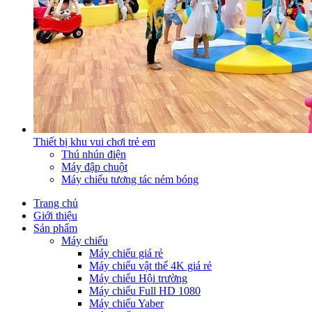
Thiết bị khu vui chơi trẻ em
Thú nhún điện
Máy đập chuột
Máy chiếu tương tác ném bóng
Trang chủ
Giới thiệu
Sản phẩm
Máy chiếu
Máy chiếu giá rẻ
Máy chiếu vật thể 4K giá rẻ
Máy chiếu Hội trường
Máy chiếu Full HD 1080
Máy chiếu Yaber