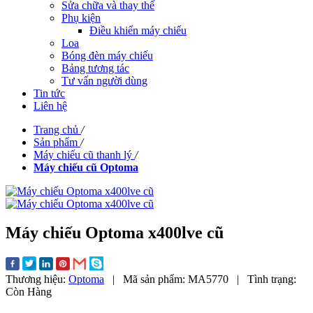
Sửa chữa và thay thế
Phụ kiện
Điều khiển máy chiếu
Loa
Bóng đèn máy chiếu
Bảng tương tác
Tư vấn người dùng
Tin tức
Liên hệ
Trang chủ
/
Sản phẩm
/
Máy chiếu cũ thanh lý
/
Máy chiếu cũ Optoma
Máy chiếu Optoma x400lve cũ
Thương hiệu:
Optoma
|
Mã sản phẩm:
MA5770
|
Tình trạng:
Còn Hàng