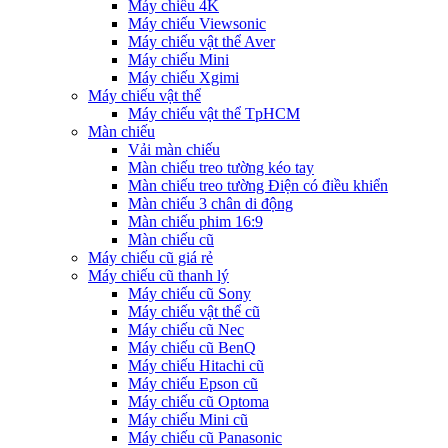
Máy chiếu 4K
Máy chiếu Viewsonic
Máy chiếu vật thể Aver
Máy chiếu Mini
Máy chiếu Xgimi
Máy chiếu vật thể
Máy chiếu vật thể TpHCM
Màn chiếu
Vải màn chiếu
Màn chiếu treo tường kéo tay
Màn chiếu treo tường Điện có điều khiển
Màn chiếu 3 chân di động
Màn chiếu phim 16:9
Màn chiếu cũ
Máy chiếu cũ giá rẻ
Máy chiếu cũ thanh lý
Máy chiếu cũ Sony
Máy chiếu vật thể cũ
Máy chiếu cũ Nec
Máy chiếu cũ BenQ
Máy chiếu Hitachi cũ
Máy chiếu Epson cũ
Máy chiếu cũ Optoma
Máy chiếu Mini cũ
Máy chiếu cũ Panasonic