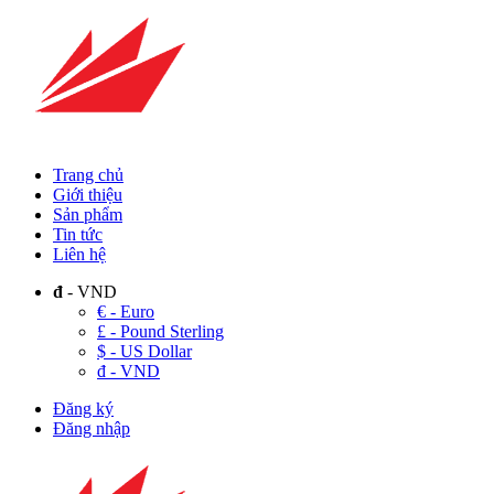
Trang chủ
Giới thiệu
Sản phẩm
Tin tức
Liên hệ
đ
- VND
€ - Euro
£ - Pound Sterling
$ - US Dollar
đ - VND
Đăng ký
Đăng nhập