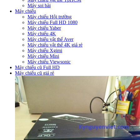
Máy soi bài
Máy chiếu
Máy chiếu Hội trường
Máy chiếu Full HD 1080
Máy chiếu Yaber
Máy chiếu 4K
Máy chiếu vật thể Aver
Máy chiếu vật thể 4K giá rẻ
Máy chiếu Xgimi
Máy chiếu Mini
Máy chiếu Viewsonic
Máy chiếu cũ Full HD
Máy chiếu cũ giá rẻ