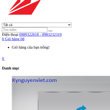
Điện thoại
0989322618 - 0983232319
0
Giỏ hàng
0đ
Giỏ hàng của bạn trống!
0
Danh mục