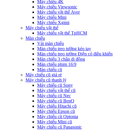
Máy chiếu 4K
Máy chiếu Viewsonic
Máy chiếu vật thể Aver
Máy chiếu Mini
Máy chiếu Xgimi
Máy chiếu vật thể
Máy chiếu vật thể TpHCM
Màn chiếu
Vải màn chiếu
Màn chiếu treo tường kéo tay
Màn chiếu treo tường Điện có điều khiển
Màn chiếu 3 chân di động
Màn chiếu phim 16:9
Màn chiếu cũ
Máy chiếu cũ giá rẻ
Máy chiếu cũ thanh lý
Máy chiếu cũ Sony
Máy chiếu vật thể cũ
Máy chiếu cũ Nec
Máy chiếu cũ BenQ
Máy chiếu Hitachi cũ
Máy chiếu Epson cũ
Máy chiếu cũ Optoma
Máy chiếu Mini cũ
Máy chiếu cũ Panasonic