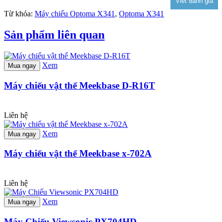
Từ khóa:
Máy chiếu Optoma X341
,
Optoma X341
Sản phẩm liên quan
Xem
Mua ngay
Máy chiếu vật thể Meekbase D-R16T
Liên hệ
Xem
Mua ngay
Máy chiếu vật thể Meekbase x-702A
Liên hệ
Xem
Mua ngay
Máy Chiếu Viewsonic PX704HD