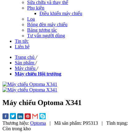
Sửa chữa và thay thế
Phụ kiện
Điều khiển máy chiếu
Loa
Bóng đèn máy chiếu
Bảng tương tác
Tư vấn người dùng
Tin tức
Liên hệ
Trang chủ
/
Sản phẩm
/
Máy chiếu
/
Máy chiếu Hội trường
Máy chiếu Optoma X341
Thương hiệu:
Optoma
|
Mã sản phẩm:
P95313
|
Tình trạng:
Còn trong kho