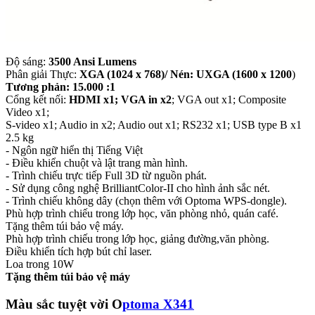
Độ sáng:
3500 Ansi Lumens
Phân giải Thực:
XGA (1024 x 768)/ Nén: UXGA (1600 x 1200
)
Tương phản: 15.000 :1
Cổng kết nối:
HDMI x1; VGA in x2
; VGA out x1; Composite
Video x1;
S-video x1; Audio in x2; Audio out x1; RS232 x1; USB type B x1
2.5 kg
- Ngôn ngữ hiển thị Tiếng Việt
- Điều khiển chuột và lật trang màn hình.
- Trình chiếu trực tiếp Full 3D từ nguồn phát.
- Sử dụng công nghệ BrilliantColor-II cho hình ảnh sắc nét.
- Trình chiếu không dây (chọn thêm với Optoma WPS-dongle).
Phù hợp trình chiếu trong lớp học, văn phòng nhỏ, quán café.
Tặng thêm túi bảo vệ máy.
Phù hợp trình chiếu trong lớp học, giảng đường,văn phòng.
Điều khiển tích hợp bút chỉ laser.
Loa trong 10W
Tặng thêm túi bảo vệ máy
Màu sắc tuyệt vời O
ptoma X341