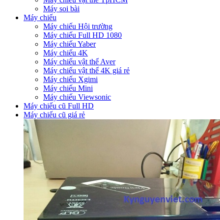
Máy soi bài
Máy chiếu
Máy chiếu Hội trường
Máy chiếu Full HD 1080
Máy chiếu Yaber
Máy chiếu 4K
Máy chiếu vật thể Aver
Máy chiếu vật thể 4K giá rẻ
Máy chiếu Xgimi
Máy chiếu Mini
Máy chiếu Viewsonic
Máy chiếu cũ Full HD
Máy chiếu cũ giá rẻ