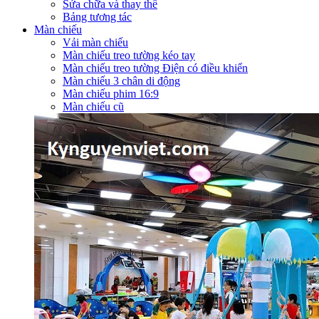
Sửa chữa và thay thế
Bảng tương tác
Màn chiếu
Vải màn chiếu
Màn chiếu treo tường kéo tay
Màn chiếu treo tường Điện có điều khiển
Màn chiếu 3 chân di động
Màn chiếu phim 16:9
Màn chiếu cũ