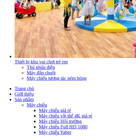
Thiết bị khu vui chơi trẻ em
Thú nhún điện
Máy đập chuột
Máy chiếu tương tác ném bóng
Trang chủ
Giới thiệu
Sản phẩm
Máy chiếu
Máy chiếu giá rẻ
Máy chiếu vật thể 4K giá rẻ
Máy chiếu Hội trường
Máy chiếu Full HD 1080
Máy chiếu Yaber