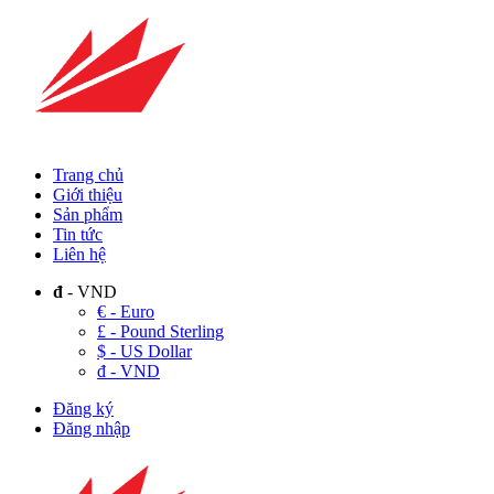
Trang chủ
Giới thiệu
Sản phẩm
Tin tức
Liên hệ
đ
- VND
€ - Euro
£ - Pound Sterling
$ - US Dollar
đ - VND
Đăng ký
Đăng nhập