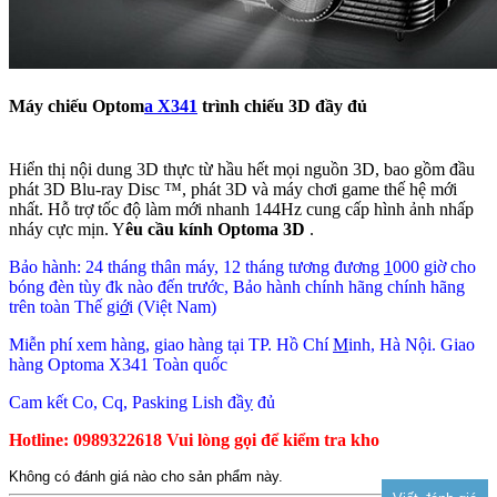
Máy chiếu Optom
a X341
trình chiếu 3D đầy đủ
Hiển thị nội dung 3D thực từ hầu hết mọi nguồn 3D, bao gồm đầu
phát 3D Blu-ray Disc ™, phát 3D và máy chơi game thế hệ mới
nhất. Hỗ trợ tốc độ làm mới nhanh 144Hz cung cấp hình ảnh nhấp
nháy cực mịn. Y
êu cầu kính Optoma 3D
.
Bảo hành: 24 tháng thân máy, 12 tháng tương đương
1
000 giờ cho
bóng đèn tùy đk nào đến trước, Bảo hành chính hãng chính hãng
trên toàn Thế gi
ớ
i (Việt Nam)
Miễn phí xem hàng, giao hàng tại TP. Hồ Chí
M
inh, Hà Nội. Giao
hàng Optoma X341 Toàn quốc
Cam kết Co, Cq, Pasking Lish đầ
y
đủ
Hotline: 0989322618 Vui lòng gọi để kiểm tra kho
Không có đánh giá nào cho sản phẩm này.