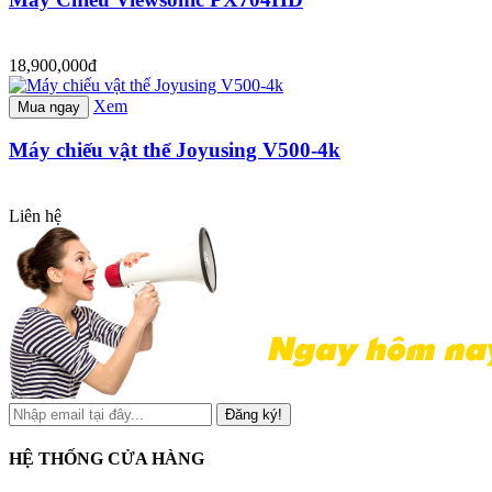
18,900,000đ
Xem
Mua ngay
Máy chiếu vật thể Joyusing V500-4k
Liên hệ
Đăng ký!
HỆ THỐNG CỬA HÀNG