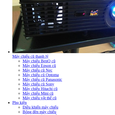
Máy chiếu cũ thanh lý
Máy chiếu BenQ cũ
Máy chiếu Epson cũ
Máy chiếu cũ Nec
Máy chiếu cũ Optoma
Máy chiếu cũ Panasonic
Máy chiếu cũ Sony
Máy chiếu Hitachi cũ
Máy chiếu Mini cũ
Máy chiếu vật thể cũ
Phụ kiện
Điều khiển máy chiếu
Bóng đèn máy chiếu