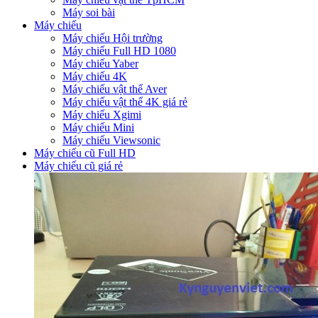
Máy soi bài
Máy chiếu
Máy chiếu Hội trường
Máy chiếu Full HD 1080
Máy chiếu Yaber
Máy chiếu 4K
Máy chiếu vật thể Aver
Máy chiếu vật thể 4K giá rẻ
Máy chiếu Xgimi
Máy chiếu Mini
Máy chiếu Viewsonic
Máy chiếu cũ Full HD
Máy chiếu cũ giá rẻ