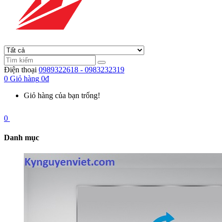
Điện thoại
0989322618 - 0983232319
0
Giỏ hàng
0đ
Giỏ hàng của bạn trống!
0
Danh mục