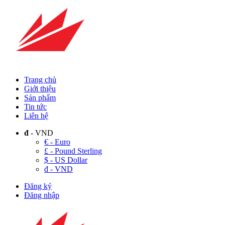
Trang chủ
Giới thiệu
Sản phẩm
Tin tức
Liên hệ
đ
- VND
€ - Euro
£ - Pound Sterling
$ - US Dollar
đ - VND
Đăng ký
Đăng nhập