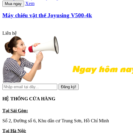
Xem
Mua ngay
Máy chiếu vật thể Joyusing V500-4k
Liên hệ
Đăng ký!
HỆ THỐNG CỬA HÀNG
Tại Sài Gòn:
Số 2, Đường số 6, Khu dân cư Trung Sơn, Hồ Chí Minh
Tại Hà Nội: