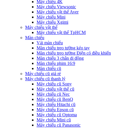
Máy chiếu 4K
Máy chiếu Viewsonic
Máy chiếu vật thể Aver
Máy chiếu Mini
Máy chiếu Xgimi
Máy chiếu vật thể
Máy chiếu vật thể TpHCM
Màn chiếu
Vải màn chiếu
Màn chiếu treo tường kéo tay
Màn chiếu treo tường Điện có điều khiển
Màn chiếu 3 chân di động
Màn chiếu phim 16:9
Màn chiếu cũ
Máy chiếu cũ giá rẻ
Máy chiếu cũ thanh lý
Máy chiếu cũ Sony
Máy chiếu vật thể cũ
Máy chiếu cũ Nec
Máy chiếu cũ BenQ
Máy chiếu Hitachi cũ
Máy chiếu Epson cũ
Máy chiếu cũ Optoma
Máy chiếu Mini cũ
Máy chiếu cũ Panasonic