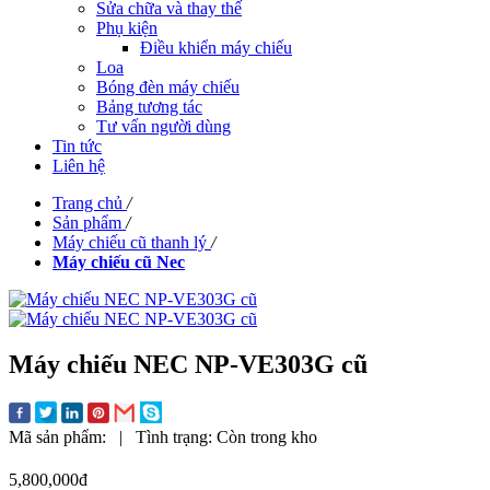
Sửa chữa và thay thế
Phụ kiện
Điều khiển máy chiếu
Loa
Bóng đèn máy chiếu
Bảng tương tác
Tư vấn người dùng
Tin tức
Liên hệ
Trang chủ
/
Sản phẩm
/
Máy chiếu cũ thanh lý
/
Máy chiếu cũ Nec
Máy chiếu NEC NP-VE303G cũ
Mã sản phẩm:
|
Tình trạng:
Còn trong kho
5,800,000đ