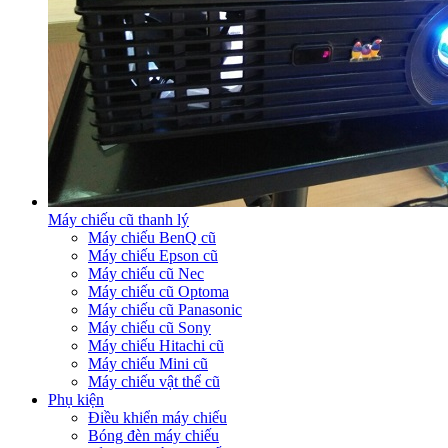
Máy chiếu cũ thanh lý
Máy chiếu BenQ cũ
Máy chiếu Epson cũ
Máy chiếu cũ Nec
Máy chiếu cũ Optoma
Máy chiếu cũ Panasonic
Máy chiếu cũ Sony
Máy chiếu Hitachi cũ
Máy chiếu Mini cũ
Máy chiếu vật thể cũ
Phụ kiện
Điều khiển máy chiếu
Bóng đèn máy chiếu