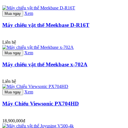
Xem
Mua ngay
Máy chiếu vật thể Meekbase D-R16T
Liên hệ
Xem
Mua ngay
Máy chiếu vật thể Meekbase x-702A
Liên hệ
Xem
Mua ngay
Máy Chiếu Viewsonic PX704HD
18,900,000đ