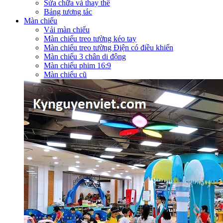
Sửa chữa và thay thế
Bảng tương tác
Màn chiếu
Vải màn chiếu
Màn chiếu treo tường kéo tay
Màn chiếu treo tường Điện có điều khiển
Màn chiếu 3 chân di động
Màn chiếu phim 16:9
Màn chiếu cũ