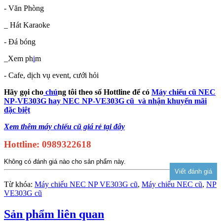
- Văn Phòng
_ Hát Karaoke
- Đá bóng
_Xem ph
i
m
- Cafe, dịch vụ event, cưới hỏi
Hãy gọi cho
chú
ng tôi theo số
Hottline
để có
Máy chiếu cũ NEC
NP-VE303G hay NEC NP-VE303G cũ và nhận khuyến mãi
đặc biệt
Xem thêm máy chiếu cũ giá rẻ tại đây
Hottline: 0989322618
Không có đánh giá nào cho sản phẩm này.
Từ khóa:
Máy chiếu NEC NP VE303G cũ
,
Máy chiếu NEC cũ
,
NP
VE303G cũ
Sản phẩm liên quan