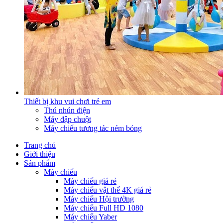
Thiết bị khu vui chơi trẻ em
Thú nhún điện
Máy đập chuột
Máy chiếu tương tác ném bóng
Trang chủ
Giới thiệu
Sản phẩm
Máy chiếu
Máy chiếu giá rẻ
Máy chiếu vật thể 4K giá rẻ
Máy chiếu Hội trường
Máy chiếu Full HD 1080
Máy chiếu Yaber