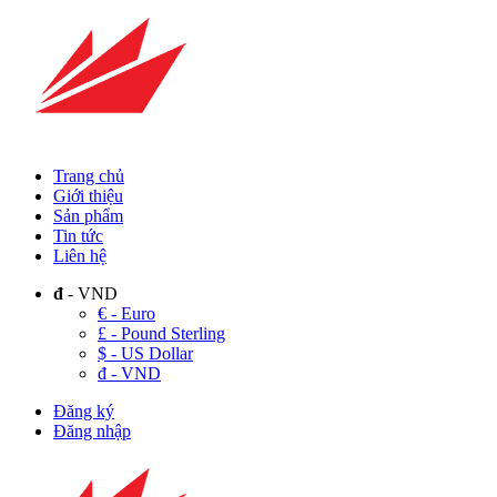
Trang chủ
Giới thiệu
Sản phẩm
Tin tức
Liên hệ
đ
- VND
€ - Euro
£ - Pound Sterling
$ - US Dollar
đ - VND
Đăng ký
Đăng nhập