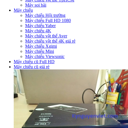
Máy soi bài
Máy chiếu
Máy chiếu Hội trường
Máy chiếu Full HD 1080
Máy chiếu Yaber
Máy chiếu 4K
Máy chiếu vật thể Aver
Máy chiếu vật thể 4K giá rẻ
Máy chiếu Xgimi
Máy chiếu Mini
Máy chiếu Viewsonic
Máy chiếu cũ Full HD
Máy chiếu cũ giá rẻ