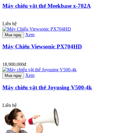
Máy chiếu vật thể Meekbase x-702A
Liên hệ
Xem
Mua ngay
Máy Chiếu Viewsonic PX704HD
18,900,000đ
Xem
Mua ngay
Máy chiếu vật thể Joyusing V500-4k
Liên hệ