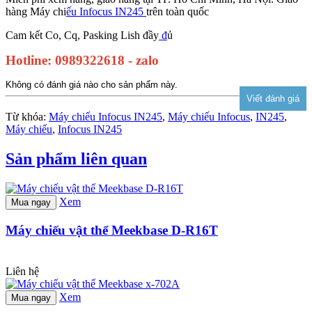
hàng Máy chi
ếu Infocus IN245
trên toàn quốc
Cam kết Co, Cq, Pasking Lish đầy
đ
ủ
Hotline: 0989322618 - zalo
Không có đánh giá nào cho sản phẩm này.
Từ khóa:
Máy chiếu Infocus IN245
,
Máy chiếu Infocus
,
IN245
,
Máy chiếu
,
Infocus IN245
Sản phẩm liên quan
Xem
Mua ngay
Máy chiếu vật thể Meekbase D-R16T
Liên hệ
Xem
Mua ngay