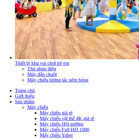
Thiết bị khu vui chơi trẻ em
Thú nhún điện
Máy đập chuột
Máy chiếu tương tác ném bóng
Trang chủ
Giới thiệu
Sản phẩm
Máy chiếu
Máy chiếu giá rẻ
Máy chiếu vật thể 4K giá rẻ
Máy chiếu Hội trường
Máy chiếu Full HD 1080
Máy chiếu Yaber