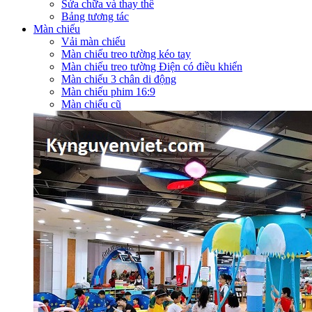
Sửa chữa và thay thế
Bảng tương tác
Màn chiếu
Vải màn chiếu
Màn chiếu treo tường kéo tay
Màn chiếu treo tường Điện có điều khiển
Màn chiếu 3 chân di động
Màn chiếu phim 16:9
Màn chiếu cũ