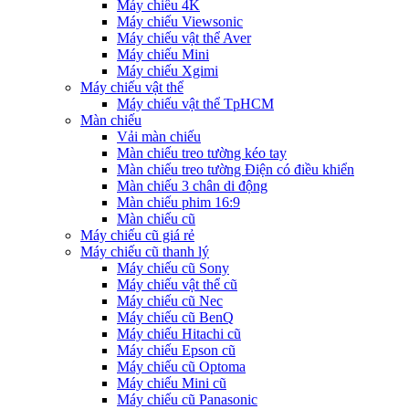
Máy chiếu 4K
Máy chiếu Viewsonic
Máy chiếu vật thể Aver
Máy chiếu Mini
Máy chiếu Xgimi
Máy chiếu vật thể
Máy chiếu vật thể TpHCM
Màn chiếu
Vải màn chiếu
Màn chiếu treo tường kéo tay
Màn chiếu treo tường Điện có điều khiển
Màn chiếu 3 chân di động
Màn chiếu phim 16:9
Màn chiếu cũ
Máy chiếu cũ giá rẻ
Máy chiếu cũ thanh lý
Máy chiếu cũ Sony
Máy chiếu vật thể cũ
Máy chiếu cũ Nec
Máy chiếu cũ BenQ
Máy chiếu Hitachi cũ
Máy chiếu Epson cũ
Máy chiếu cũ Optoma
Máy chiếu Mini cũ
Máy chiếu cũ Panasonic