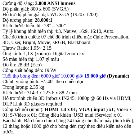
Cường độ sáng:
3.800 ANSI lumens
Độ phân giải: 800 x 600 (SVGA)
Hỗ trợ độ phân giải đạt: WUXGA (1920x 1200)
Độ tương phản:
28.000:1
Kích thước hiển thị : 28” – 300’’
Tỷ lệ khung hình hiển thị: 4:3, Native, 16:9, 16:10, Auto.
Chế độ trình chiếu: 07 chế độ trình chiếu mặc định: Presentation,
3D, User, Bright, Movie, sRGB, Blackboard.
Throw Ratio: 1.95~ 2.15
Ống kính: 1,1X (zoom) / Digital zoom 2x
Số màu hiển thị: 1,07 tỷ màu
Độ ồn: 28 dB (Eco)
Công suất bóng đèn: 195W
Tuổi thọ bóng đèn: 6000 giờ/ 10.000 giờ/
15.000 giờ
(Dynamic)
Chỉnh vuông hình: +/- 40° theo chiều dọc
Trọng lượng: 2.35 kg
Kích thước: 314.3 x 223.6 x 88.2 mm
Hỗ trợ trình chiếu 3D Infocus IN245: 1080p @ 60 Hz via HDMI,
DLP Link 3D glasses required
Cổng kết nối (input):
HDMI 1.4 x 01; VGA ( input ) x1
; Video x
01; S-Video x 01; Cổng điều khiển :USB mini (Service) x 01
Bảo hành: Bảo hành chính hãng 24 tháng cho thân máy (linh kiện),
12 tháng hoặc 1000 giờ cho bóng đèn (tuỳ theo điều kiện nào đến
trước.