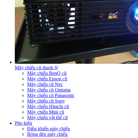
Máy chiếu cũ thanh lý
Máy chiếu BenQ cũ
Máy chiếu Epson cũ
Máy chiếu cũ Nec
Máy chiếu cũ Optoma
Máy chiếu cũ Panasonic
Máy chiếu cũ Sony
Máy chiếu Hitachi cũ
Máy chiếu Mini cũ
Máy chiếu vật thể cũ
Phụ kiện
Điều khiển máy chiếu
Bóng đèn máy chiếu