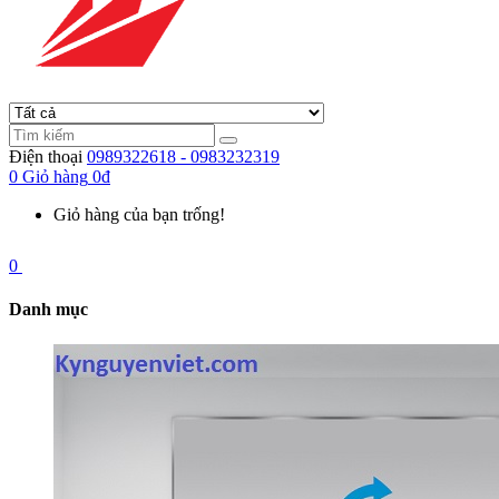
Điện thoại
0989322618 - 0983232319
0
Giỏ hàng
0đ
Giỏ hàng của bạn trống!
0
Danh mục