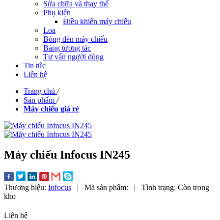
Sửa chữa và thay thế
Phụ kiện
Điều khiển máy chiếu
Loa
Bóng đèn máy chiếu
Bảng tương tác
Tư vấn người dùng
Tin tức
Liên hệ
Trang chủ
/
Sản phẩm
/
Máy chiếu giá rẻ
Máy chiếu Infocus IN245
Thương hiệu:
Infocus
|
Mã sản phẩm:
|
Tình trạng:
Còn trong
kho
Liên hệ