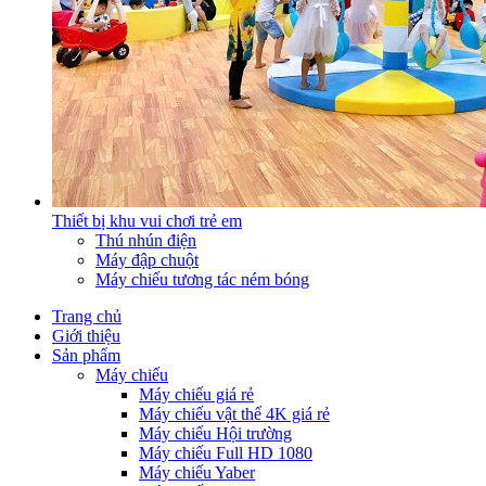
Thiết bị khu vui chơi trẻ em
Thú nhún điện
Máy đập chuột
Máy chiếu tương tác ném bóng
Trang chủ
Giới thiệu
Sản phẩm
Máy chiếu
Máy chiếu giá rẻ
Máy chiếu vật thể 4K giá rẻ
Máy chiếu Hội trường
Máy chiếu Full HD 1080
Máy chiếu Yaber