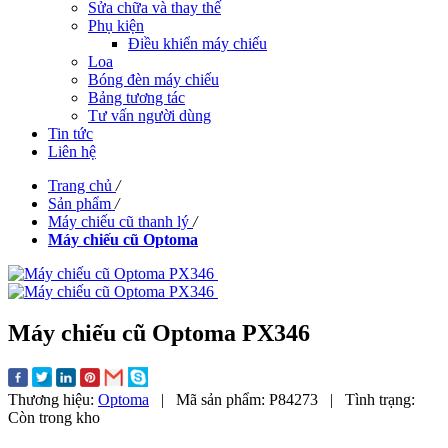
Sửa chữa và thay thế
Phụ kiện
Điều khiển máy chiếu
Loa
Bóng đèn máy chiếu
Bảng tương tác
Tư vấn người dùng
Tin tức
Liên hệ
Trang chủ
/
Sản phẩm
/
Máy chiếu cũ thanh lý
/
Máy chiếu cũ Optoma
Máy chiếu cũ Optoma PX346
Thương hiệu:
Optoma
|
Mã sản phẩm:
P84273
|
Tình trạng:
Còn trong kho