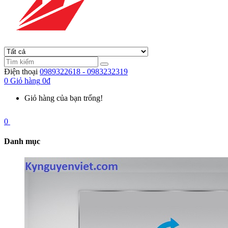
Điện thoại
0989322618 - 0983232319
0
Giỏ hàng
0đ
Giỏ hàng của bạn trống!
0
Danh mục