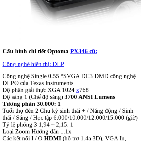
Cấu hình chi tiết Optoma
PX346 cũ:
Công nghệ hiển thị: DLP
Công nghệ Single 0.55 “SVGA DC3 DMD công nghệ
DLP® của Texas Instruments
Độ phân giải thực XGA 1024
x
768
Độ sáng 1 (Chế độ sáng)
3700 ANSI Lumens
Tương phản 30.000: 1
Tuổi thọ đèn 2 Chu kỳ sinh thái + / Năng động / Sinh
thái / Sáng / Học tập 6.000/10.000/12.000/15.000 (giờ)
Tỷ lệ phóng 3 1,94 ~ 2,15: 1
Loại Zoom Hướng dẫn 1.1x
Các kết nối I / O
HDMI
(hỗ trợ 1.4a 3D), VGA In,