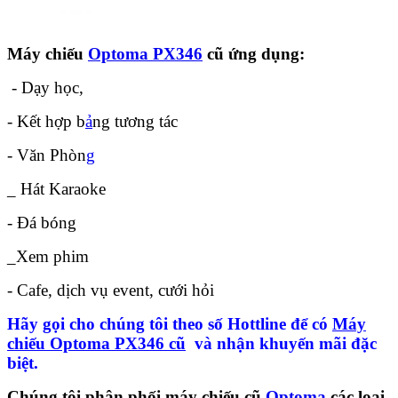
Máy chiếu
Optoma PX346
cũ ứng dụng:
- Dạy học,
- Kết hợp b
ả
ng tương tác
- Văn Phòn
g
_ Hát Karaoke
- Đá bóng
_Xem phim
- Cafe, dịch vụ event, cưới hỏi
Hãy gọi cho chúng tôi theo số Hottline để có
Máy
chiếu Optoma PX346 cũ
và nhận khuyến mãi đặc
biệt.
Chúng tôi phân phối
máy chiếu cũ
Optoma
các loại