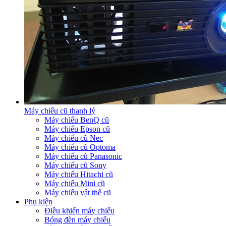
Máy chiếu cũ thanh lý
Máy chiếu BenQ cũ
Máy chiếu Epson cũ
Máy chiếu cũ Nec
Máy chiếu cũ Optoma
Máy chiếu cũ Panasonic
Máy chiếu cũ Sony
Máy chiếu Hitachi cũ
Máy chiếu Mini cũ
Máy chiếu vật thể cũ
Phụ kiện
Điều khiển máy chiếu
Bóng đèn máy chiếu