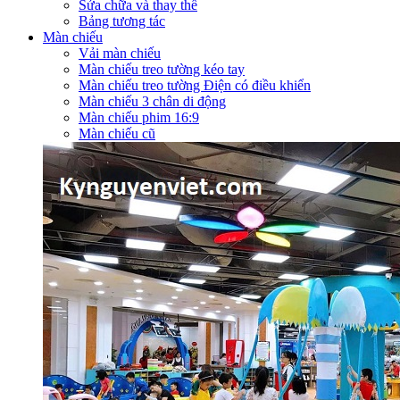
Sửa chữa và thay thế
Bảng tương tác
Màn chiếu
Vải màn chiếu
Màn chiếu treo tường kéo tay
Màn chiếu treo tường Điện có điều khiển
Màn chiếu 3 chân di động
Màn chiếu phim 16:9
Màn chiếu cũ