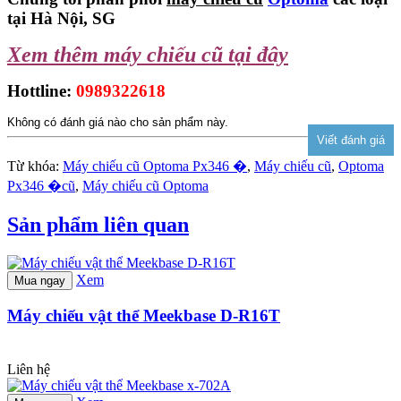
tại Hà Nội, SG
Xem thêm máy chiếu cũ tại đây
Hottline:
0989322618
Không có đánh giá nào cho sản phẩm này.
Từ khóa:
Máy chiếu cũ Optoma Px346 �
,
Máy chiếu cũ
,
Optoma
Px346 �cũ
,
Máy chiếu cũ Optoma
Sản phẩm liên quan
Xem
Mua ngay
Máy chiếu vật thể Meekbase D-R16T
Liên hệ