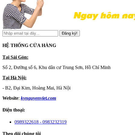
Đăng ký!
HỆ THỐNG CỬA HÀNG
Tại Sài Gòn:
Số 2, Đường số 6, Khu dân cư Trung Sơn, Hồ Chí Minh
Tại Hà Nội:
- B2, Đại Kim, Hoàng Mai, Hà Nội
Website
:
kynguyenviet.com
Điện thoại:
0989322618 - 0983232319
Theo dõi chúng tôi