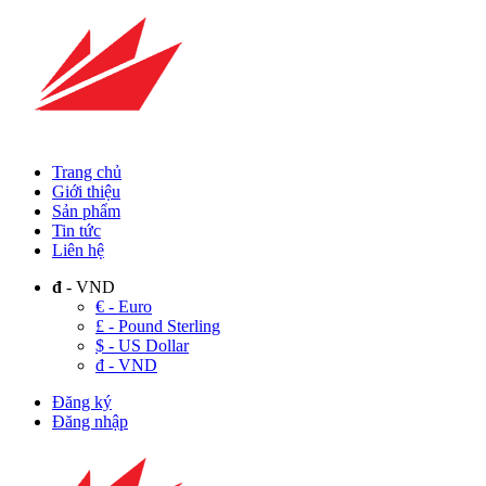
Trang chủ
Giới thiệu
Sản phẩm
Tin tức
Liên hệ
đ
- VND
€ - Euro
£ - Pound Sterling
$ - US Dollar
đ - VND
Đăng ký
Đăng nhập