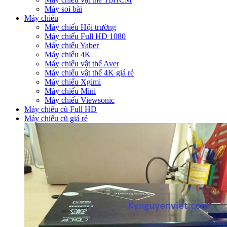
Máy soi bài
Máy chiếu
Máy chiếu Hội trường
Máy chiếu Full HD 1080
Máy chiếu Yaber
Máy chiếu 4K
Máy chiếu vật thể Aver
Máy chiếu vật thể 4K giá rẻ
Máy chiếu Xgimi
Máy chiếu Mini
Máy chiếu Viewsonic
Máy chiếu cũ Full HD
Máy chiếu cũ giá rẻ