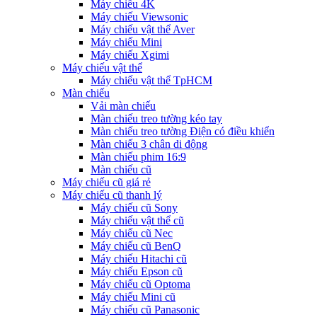
Máy chiếu 4K
Máy chiếu Viewsonic
Máy chiếu vật thể Aver
Máy chiếu Mini
Máy chiếu Xgimi
Máy chiếu vật thể
Máy chiếu vật thể TpHCM
Màn chiếu
Vải màn chiếu
Màn chiếu treo tường kéo tay
Màn chiếu treo tường Điện có điều khiển
Màn chiếu 3 chân di động
Màn chiếu phim 16:9
Màn chiếu cũ
Máy chiếu cũ giá rẻ
Máy chiếu cũ thanh lý
Máy chiếu cũ Sony
Máy chiếu vật thể cũ
Máy chiếu cũ Nec
Máy chiếu cũ BenQ
Máy chiếu Hitachi cũ
Máy chiếu Epson cũ
Máy chiếu cũ Optoma
Máy chiếu Mini cũ
Máy chiếu cũ Panasonic