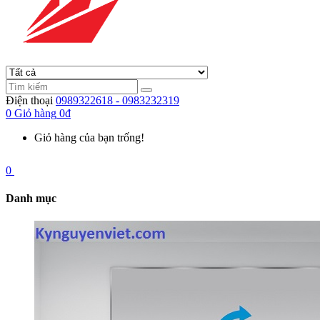
Điện thoại
0989322618 - 0983232319
0
Giỏ hàng
0đ
Giỏ hàng của bạn trống!
0
Danh mục