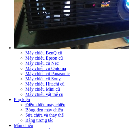
Máy chiếu BenQ cũ
Máy chiếu Epson cũ
Máy chiếu cũ Nec
Máy chiếu cũ Optoma
Máy chiếu cũ Panasonic
Máy chiếu cũ Sony
Máy chiếu Hitachi cũ
Máy chiếu Mini cũ
Máy chiếu vật thể cũ
Phụ kiện
Điều khiển máy chiếu
Bóng đèn máy chiếu
Sửa chữa và thay thế
Bảng tương tác
Màn chiếu