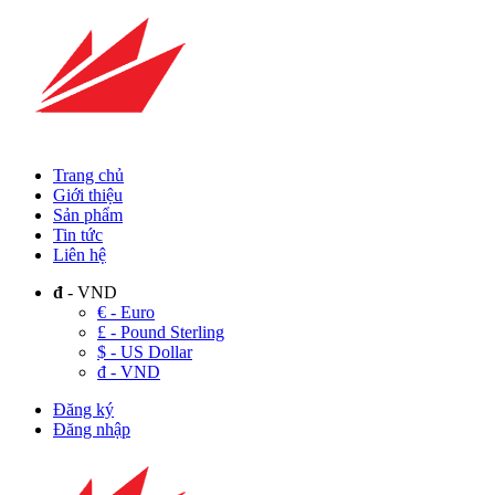
Trang chủ
Giới thiệu
Sản phẩm
Tin tức
Liên hệ
đ
- VND
€ - Euro
£ - Pound Sterling
$ - US Dollar
đ - VND
Đăng ký
Đăng nhập