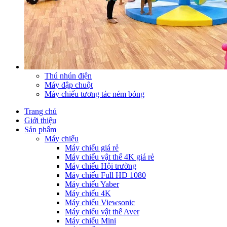
Thú nhún điện
Máy đập chuột
Máy chiếu tương tác ném bóng
Trang chủ
Giới thiệu
Sản phẩm
Máy chiếu
Máy chiếu giá rẻ
Máy chiếu vật thể 4K giá rẻ
Máy chiếu Hội trường
Máy chiếu Full HD 1080
Máy chiếu Yaber
Máy chiếu 4K
Máy chiếu Viewsonic
Máy chiếu vật thể Aver
Máy chiếu Mini