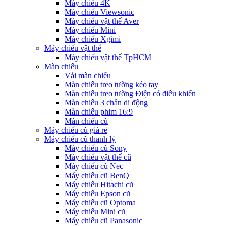
Máy chiếu 4K
Máy chiếu Viewsonic
Máy chiếu vật thể Aver
Máy chiếu Mini
Máy chiếu Xgimi
Máy chiếu vật thể
Máy chiếu vật thể TpHCM
Màn chiếu
Vải màn chiếu
Màn chiếu treo tường kéo tay
Màn chiếu treo tường Điện có điều khiển
Màn chiếu 3 chân di động
Màn chiếu phim 16:9
Màn chiếu cũ
Máy chiếu cũ giá rẻ
Máy chiếu cũ thanh lý
Máy chiếu cũ Sony
Máy chiếu vật thể cũ
Máy chiếu cũ Nec
Máy chiếu cũ BenQ
Máy chiếu Hitachi cũ
Máy chiếu Epson cũ
Máy chiếu cũ Optoma
Máy chiếu Mini cũ
Máy chiếu cũ Panasonic