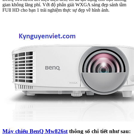
gian không lãng phí. Với độ phân giải WXGA sáng đẹp sánh tầm
FUll HD cho bạn 1 trải nghiệm thực sự đẹp về hình ảnh.
Máy chiếu BenQ Mw826st
thông số chi tiết như sau: