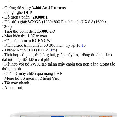
- Cường độ sáng:
3,400 Ansi Lumens
- Công nghệ DLP
- Độ tương phản :
20,000:1
- Độ phân giải: WXGA (1280x800 Pixels); nén UXGA(1600 x
1200)
- Tuổi thọ bóng đèn:
15,000 giờ
- Màu hiển thị: 1.07 tỷ màu
- Đĩa màu: 6 màu RGBYCW
- Kích thước trình chiếu: 60-300 inch. Tỷ lệ: 16:
1
0
- Throw Ratio‎: 0.49 (100"@
1
m)‎
- Tích hợp công nghệ chống bụi, giúp máy hoạt động ổn định, kéo
dài tuổi thọ, tiết kiệm chi phí
- Kết hợp với bộ PW02 tạo thành máy chiếu tích hợp bảng tương tác
thông minh
- Quản lý máy chiếu qua mạng LAN
- Menu hỗ trợ ngôn ngữ tiếng Việt
- Tắt máy nhanh;
- Auto input;