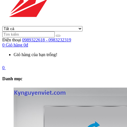
Điện thoại
0989322618 - 0983232319
0
Giỏ hàng
0đ
Giỏ hàng của bạn trống!
0
Danh mục