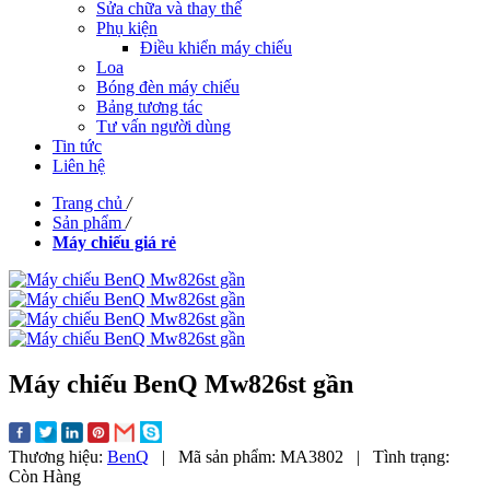
Sửa chữa và thay thế
Phụ kiện
Điều khiển máy chiếu
Loa
Bóng đèn máy chiếu
Bảng tương tác
Tư vấn người dùng
Tin tức
Liên hệ
Trang chủ
/
Sản phẩm
/
Máy chiếu giá rẻ
Máy chiếu BenQ Mw826st gần
Thương hiệu:
BenQ
|
Mã sản phẩm:
MA3802
|
Tình trạng:
Còn Hàng