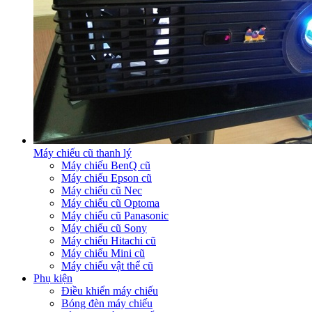
Máy chiếu cũ thanh lý
Máy chiếu BenQ cũ
Máy chiếu Epson cũ
Máy chiếu cũ Nec
Máy chiếu cũ Optoma
Máy chiếu cũ Panasonic
Máy chiếu cũ Sony
Máy chiếu Hitachi cũ
Máy chiếu Mini cũ
Máy chiếu vật thể cũ
Phụ kiện
Điều khiển máy chiếu
Bóng đèn máy chiếu