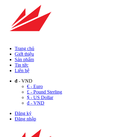
Trang chủ
Giới thiệu
Sản phẩm
Tin tức
Liên hệ
đ
- VND
€ - Euro
£ - Pound Sterling
$ - US Dollar
đ - VND
Đăng ký
Đăng nhập