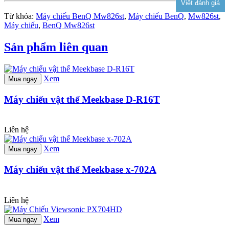
Từ khóa:
Máy chiếu BenQ Mw826st
,
Máy chiếu BenQ
,
Mw826st
,
Máy chiếu
,
BenQ Mw826st
Sản phẩm liên quan
Xem
Mua ngay
Máy chiếu vật thể Meekbase D-R16T
Liên hệ
Xem
Mua ngay
Máy chiếu vật thể Meekbase x-702A
Liên hệ
Xem
Mua ngay