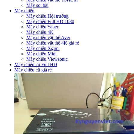
Máy soi bài
Máy chiếu
Máy chiếu Hội trường
Máy chiếu Full HD 1080
Máy chiếu Yaber
Máy chiếu 4K
Máy chiếu vật thể Aver
Máy chiếu vật thể 4K giá rẻ
Máy chiếu Xgimi
Máy chiếu Mini
Máy chiếu Viewsonic
Máy chiếu cũ Full HD
Máy chiếu cũ giá rẻ