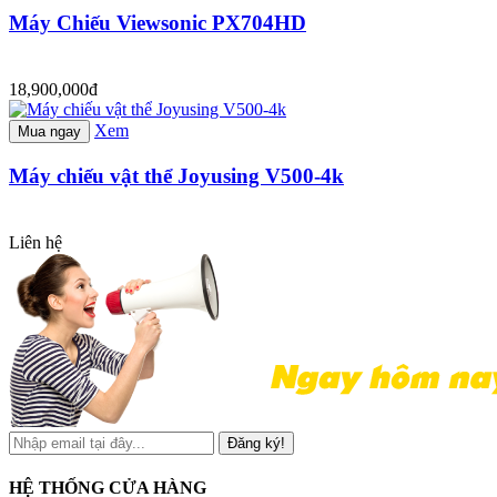
Máy Chiếu Viewsonic PX704HD
18,900,000đ
Xem
Mua ngay
Máy chiếu vật thể Joyusing V500-4k
Liên hệ
Đăng ký!
HỆ THỐNG CỬA HÀNG