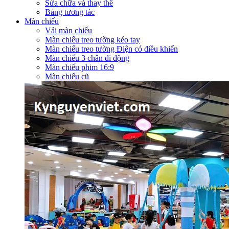
Sửa chữa và thay thế
Bảng tương tác
Màn chiếu
Vải màn chiếu
Màn chiếu treo tường kéo tay
Màn chiếu treo tường Điện có điều khiển
Màn chiếu 3 chân di động
Màn chiếu phim 16:9
Màn chiếu cũ