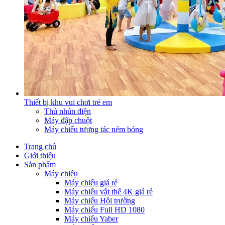
Thiết bị khu vui chơi trẻ em
Thú nhún điện
Máy đập chuột
Máy chiếu tương tác ném bóng
Trang chủ
Giới thiệu
Sản phẩm
Máy chiếu
Máy chiếu giá rẻ
Máy chiếu vật thể 4K giá rẻ
Máy chiếu Hội trường
Máy chiếu Full HD 1080
Máy chiếu Yaber