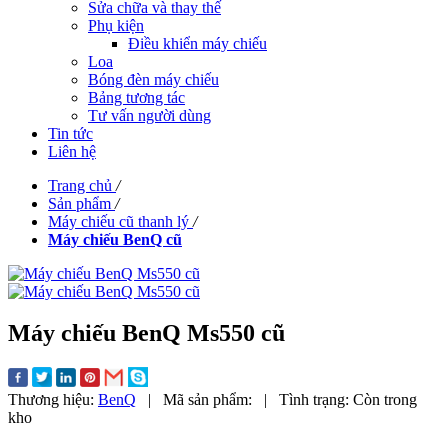
Sửa chữa và thay thế
Phụ kiện
Điều khiển máy chiếu
Loa
Bóng đèn máy chiếu
Bảng tương tác
Tư vấn người dùng
Tin tức
Liên hệ
Trang chủ
/
Sản phẩm
/
Máy chiếu cũ thanh lý
/
Máy chiếu BenQ cũ
Máy chiếu BenQ Ms550 cũ
Thương hiệu:
BenQ
|
Mã sản phẩm:
|
Tình trạng:
Còn trong
kho