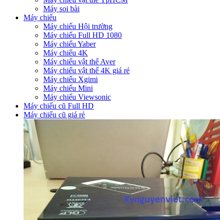
Máy soi bài
Máy chiếu
Máy chiếu Hội trường
Máy chiếu Full HD 1080
Máy chiếu Yaber
Máy chiếu 4K
Máy chiếu vật thể Aver
Máy chiếu vật thể 4K giá rẻ
Máy chiếu Xgimi
Máy chiếu Mini
Máy chiếu Viewsonic
Máy chiếu cũ Full HD
Máy chiếu cũ giá rẻ