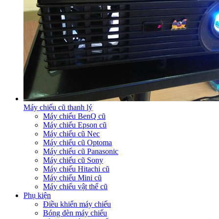
Máy chiếu cũ thanh lý
Máy chiếu BenQ cũ
Máy chiếu Epson cũ
Máy chiếu cũ Nec
Máy chiếu cũ Optoma
Máy chiếu cũ Panasonic
Máy chiếu cũ Sony
Máy chiếu Hitachi cũ
Máy chiếu Mini cũ
Máy chiếu vật thể cũ
Phụ kiện
Điều khiển máy chiếu
Bóng đèn máy chiếu