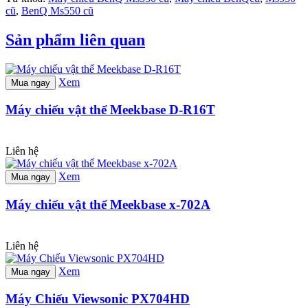
cũ
,
BenQ Ms550 cũ
Sản phẩm liên quan
Xem
Mua ngay
Máy chiếu vật thể Meekbase D-R16T
Liên hệ
Xem
Mua ngay
Máy chiếu vật thể Meekbase x-702A
Liên hệ
Xem
Mua ngay
Máy Chiếu Viewsonic PX704HD