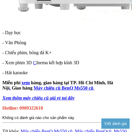
- Dạy học
- Văn Phòng
- Chiếu phim, bóng đá K+
- Xem phim 3D
C
Inema kết hợp kính 3D
- Hát karaoke
Miễn phí
xem
hàng, giao hàng tại TP. Hồ Chí Minh, Hà
Nội
.
Giao hàng
Máy chiếu cũ BenQ Ms550 cũ
Xem thêm máy chiếu cũ giá rẻ tại đây
Hotline: 0989322618
Không có đánh giá nào cho sản phẩm này.
Từ khóa:
Máy chiếu BenQ Ms550 cũ
,
Máy chiếu BenQcũ
,
Ms550