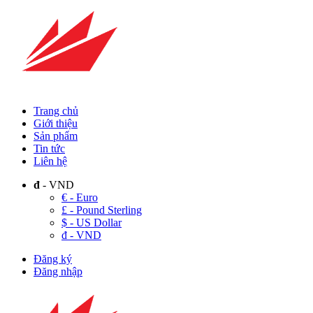
Trang chủ
Giới thiệu
Sản phẩm
Tin tức
Liên hệ
đ
- VND
€ - Euro
£ - Pound Sterling
$ - US Dollar
đ - VND
Đăng ký
Đăng nhập