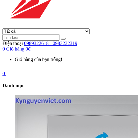
Điện thoại
0989322618 - 0983232319
0
Giỏ hàng
0đ
Giỏ hàng của bạn trống!
0
Danh mục