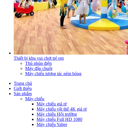
Thiết bị khu vui chơi trẻ em
Thú nhún điện
Máy đập chuột
Máy chiếu tương tác ném bóng
Trang chủ
Giới thiệu
Sản phẩm
Máy chiếu
Máy chiếu giá rẻ
Máy chiếu vật thể 4K giá rẻ
Máy chiếu Hội trường
Máy chiếu Full HD 1080
Máy chiếu Yaber