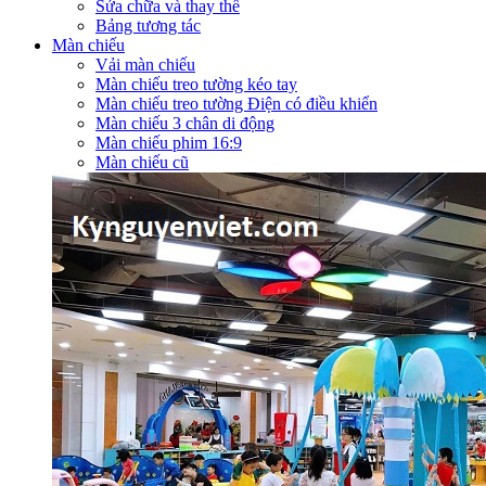
Sửa chữa và thay thế
Bảng tương tác
Màn chiếu
Vải màn chiếu
Màn chiếu treo tường kéo tay
Màn chiếu treo tường Điện có điều khiển
Màn chiếu 3 chân di động
Màn chiếu phim 16:9
Màn chiếu cũ