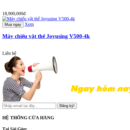
18,900,000đ
Xem
Mua ngay
Máy chiếu vật thể Joyusing V500-4k
Liên hệ
Đăng ký!
HỆ THỐNG CỬA HÀNG
Tại Sài Gòn: