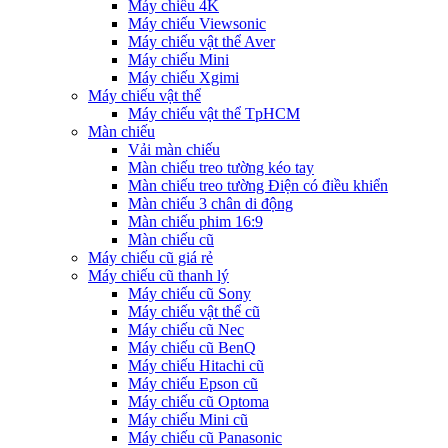
Máy chiếu 4K
Máy chiếu Viewsonic
Máy chiếu vật thể Aver
Máy chiếu Mini
Máy chiếu Xgimi
Máy chiếu vật thể
Máy chiếu vật thể TpHCM
Màn chiếu
Vải màn chiếu
Màn chiếu treo tường kéo tay
Màn chiếu treo tường Điện có điều khiển
Màn chiếu 3 chân di động
Màn chiếu phim 16:9
Màn chiếu cũ
Máy chiếu cũ giá rẻ
Máy chiếu cũ thanh lý
Máy chiếu cũ Sony
Máy chiếu vật thể cũ
Máy chiếu cũ Nec
Máy chiếu cũ BenQ
Máy chiếu Hitachi cũ
Máy chiếu Epson cũ
Máy chiếu cũ Optoma
Máy chiếu Mini cũ
Máy chiếu cũ Panasonic