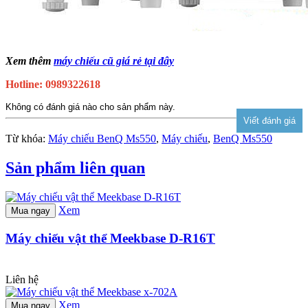
Xem thêm
máy chiếu cũ giá rẻ tại đây
Hotline: 0989322618
Không có đánh giá nào cho sản phẩm này.
Từ khóa:
Máy chiếu BenQ Ms550
,
Máy chiếu
,
BenQ Ms550
Sản phẩm liên quan
Xem
Mua ngay
Máy chiếu vật thể Meekbase D-R16T
Liên hệ
Xem
Mua ngay