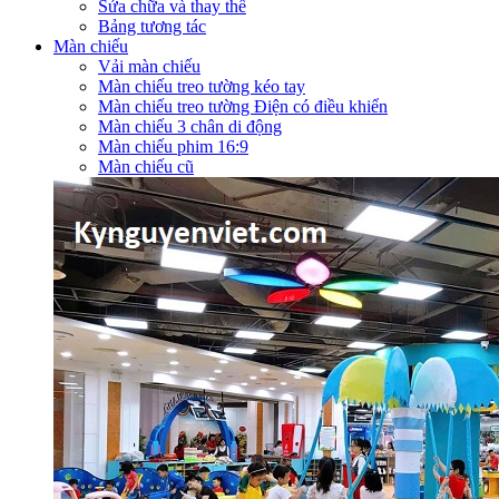
Sửa chữa và thay thế
Bảng tương tác
Màn chiếu
Vải màn chiếu
Màn chiếu treo tường kéo tay
Màn chiếu treo tường Điện có điều khiển
Màn chiếu 3 chân di động
Màn chiếu phim 16:9
Màn chiếu cũ