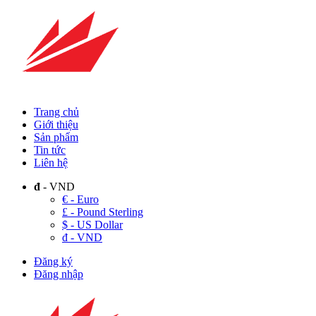
Trang chủ
Giới thiệu
Sản phẩm
Tin tức
Liên hệ
đ
- VND
€ - Euro
£ - Pound Sterling
$ - US Dollar
đ - VND
Đăng ký
Đăng nhập