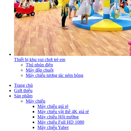
Thiết bị khu vui chơi trẻ em
Thú nhún điện
Máy đập chuột
Máy chiếu tương tác ném bóng
Trang chủ
Giới thiệu
Sản phẩm
Máy chiếu
Máy chiếu giá rẻ
Máy chiếu vật thể 4K giá rẻ
Máy chiếu Hội trường
Máy chiếu Full HD 1080
Máy chiếu Yaber