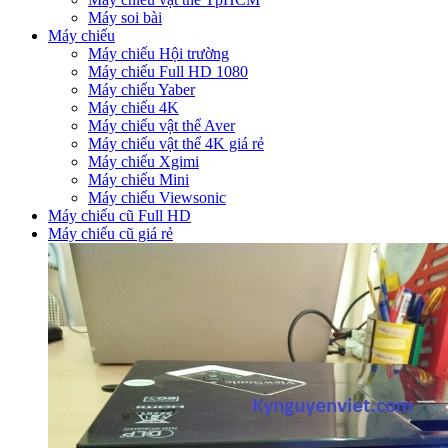
Máy soi bài
Máy chiếu
Máy chiếu Hội trường
Máy chiếu Full HD 1080
Máy chiếu Yaber
Máy chiếu 4K
Máy chiếu vật thể Aver
Máy chiếu vật thể 4K giá rẻ
Máy chiếu Xgimi
Máy chiếu Mini
Máy chiếu Viewsonic
Máy chiếu cũ Full HD
Máy chiếu cũ giá rẻ