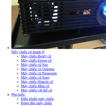
Máy chiếu cũ thanh lý
Máy chiếu BenQ cũ
Máy chiếu Epson cũ
Máy chiếu cũ Nec
Máy chiếu cũ Optoma
Máy chiếu cũ Panasonic
Máy chiếu cũ Sony
Máy chiếu Hitachi cũ
Máy chiếu Mini cũ
Máy chiếu vật thể cũ
Phụ kiện
Điều khiển máy chiếu
Bóng đèn máy chiếu