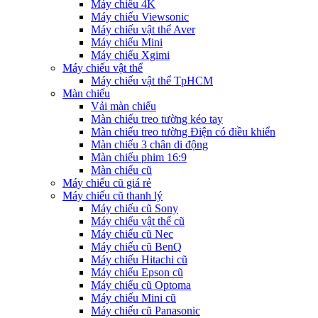
Máy chiếu 4K
Máy chiếu Viewsonic
Máy chiếu vật thể Aver
Máy chiếu Mini
Máy chiếu Xgimi
Máy chiếu vật thể
Máy chiếu vật thể TpHCM
Màn chiếu
Vải màn chiếu
Màn chiếu treo tường kéo tay
Màn chiếu treo tường Điện có điều khiển
Màn chiếu 3 chân di động
Màn chiếu phim 16:9
Màn chiếu cũ
Máy chiếu cũ giá rẻ
Máy chiếu cũ thanh lý
Máy chiếu cũ Sony
Máy chiếu vật thể cũ
Máy chiếu cũ Nec
Máy chiếu cũ BenQ
Máy chiếu Hitachi cũ
Máy chiếu Epson cũ
Máy chiếu cũ Optoma
Máy chiếu Mini cũ
Máy chiếu cũ Panasonic