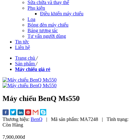
Sửa chữa và thay thế
Phụ kiện
Điều khiển máy chiếu
Loa
Bóng đèn máy chiếu
Bảng tương tác
Tư vấn người dùng
Tin tức
Liên hệ
Trang chủ
/
Sản phẩm
/
Máy chiếu giá rẻ
Máy chiếu BenQ Ms550
Thương hiệu:
BenQ
|
Mã sản phẩm:
MA7248
|
Tình trạng:
Còn Hàng
7,900,000đ