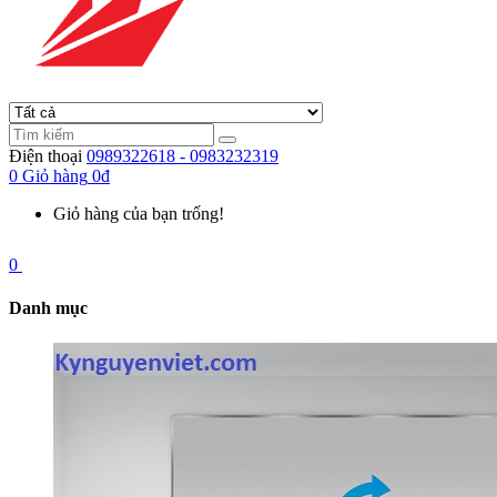
Điện thoại
0989322618 - 0983232319
0
Giỏ hàng
0đ
Giỏ hàng của bạn trống!
0
Danh mục