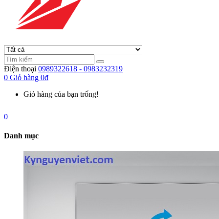
Điện thoại
0989322618 - 0983232319
0
Giỏ hàng
0đ
Giỏ hàng của bạn trống!
0
Danh mục