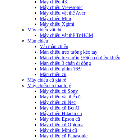
Máy chiếu 4K
Máy chiếu Viewsonic
Máy chiếu vật thể Aver
Máy chiếu Mini
Máy chiếu Xgimi
Máy chiếu vật thể
Máy chiếu vật thể TpHCM
Màn chiếu
Vải màn chiếu
Màn chiếu treo tường kéo tay
Màn chiếu treo tường Điện có điều khiển
Màn chiếu 3 chân di động
Màn chiếu phim 16:9
Màn chiếu cũ
Máy chiếu cũ giá rẻ
Máy chiếu cũ thanh lý
Máy chiếu cũ Sony
Máy chiếu vật thể cũ
Máy chiếu cũ Nec
Máy chiếu cũ BenQ
Máy chiếu Hitachi cũ
Máy chiếu Epson cũ
Máy chiếu cũ Optoma
Máy chiếu Mini cũ
Máy chiếu cũ Panasonic