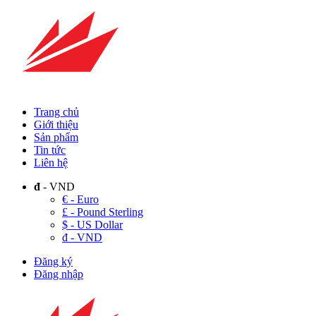
Trang chủ
Giới thiệu
Sản phẩm
Tin tức
Liên hệ
đ
- VND
€ - Euro
£ - Pound Sterling
$ - US Dollar
đ - VND
Đăng ký
Đăng nhập