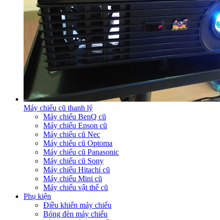
Máy chiếu cũ thanh lý
Máy chiếu BenQ cũ
Máy chiếu Epson cũ
Máy chiếu cũ Nec
Máy chiếu cũ Optoma
Máy chiếu cũ Panasonic
Máy chiếu cũ Sony
Máy chiếu Hitachi cũ
Máy chiếu Mini cũ
Máy chiếu vật thể cũ
Phụ kiện
Điều khiển máy chiếu
Bóng đèn máy chiếu