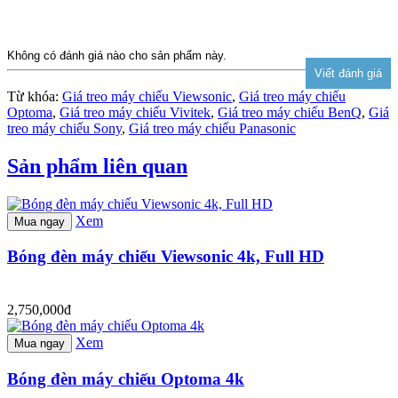
Không có đánh giá nào cho sản phẩm này.
Từ khóa:
Giá treo máy chiếu Viewsonic
,
Giá treo máy chiếu
Optoma
,
Giá treo máy chiếu Vivitek
,
Giá treo máy chiếu BenQ
,
Giá
treo máy chiếu Sony
,
Giá treo máy chiếu Panasonic
Sản phẩm liên quan
Xem
Mua ngay
Bóng đèn máy chiếu Viewsonic 4k, Full HD
2,750,000đ
Xem
Mua ngay
Bóng đèn máy chiếu Optoma 4k