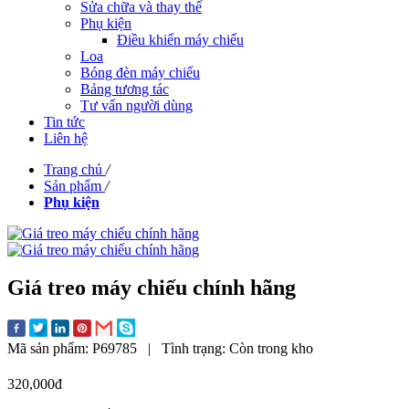
Sửa chữa và thay thế
Phụ kiện
Điều khiển máy chiếu
Loa
Bóng đèn máy chiếu
Bảng tương tác
Tư vấn người dùng
Tin tức
Liên hệ
Trang chủ
/
Sản phẩm
/
Phụ kiện
Giá treo máy chiếu chính hãng
Mã sản phẩm:
P69785
|
Tình trạng:
Còn trong kho
320,000đ