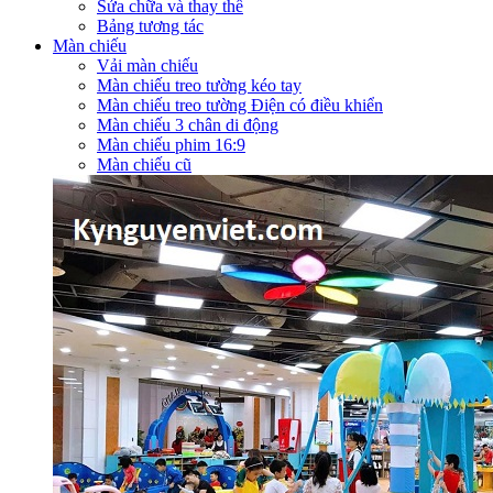
Sửa chữa và thay thế
Bảng tương tác
Màn chiếu
Vải màn chiếu
Màn chiếu treo tường kéo tay
Màn chiếu treo tường Điện có điều khiển
Màn chiếu 3 chân di động
Màn chiếu phim 16:9
Màn chiếu cũ