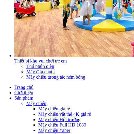
Thiết bị khu vui chơi trẻ em
Thú nhún điện
Máy đập chuột
Máy chiếu tương tác ném bóng
Trang chủ
Giới thiệu
Sản phẩm
Máy chiếu
Máy chiếu giá rẻ
Máy chiếu vật thể 4K giá rẻ
Máy chiếu Hội trường
Máy chiếu Full HD 1080
Máy chiếu Yaber